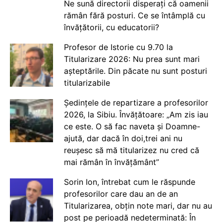
Ne sună directorii disperați că oamenii
rămân fără posturi. Ce se întâmplă cu
învățătorii, cu educatorii?
Profesor de Istorie cu 9.70 la
Titularizare 2026: Nu prea sunt mari
așteptările. Din păcate nu sunt posturi
titularizabile
Ședințele de repartizare a profesorilor
2026, la Sibiu. Învățătoare: „Am zis iau
ce este. O să fac naveta și Doamne-
ajută, dar dacă în doi,trei ani nu
reușesc să mă titularizez nu cred că
mai rămân în învățământ”
Sorin Ion, întrebat cum le răspunde
profesorilor care dau an de an
Titularizarea, obțin note mari, dar nu au
post pe perioadă nedeterminată: În