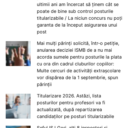
ultimii ani am încercat să ținem cât se
poate de bine sub control posturile
titularizabile / La niciun concurs nu poți
garanta de la început asigurarea unui
post
Mai mulți părinți solicită, într-o petiție,
anularea deciziei ISMB de a nu mai
acorda sumele pentru posturile la plata
cu ora din cadrul cluburilor copiilor:
Multe cercuri de activități extrașcolare
vor dispărea de la 1 septembrie, spun
părinții
Titularizare 2026. Astăzi, lista
posturilor pentru profesori va fi
actualizată, după repartizarea
candidaților pe posturi titularizabile
Șeful ISJ Gorj, alți 8 inspectori și