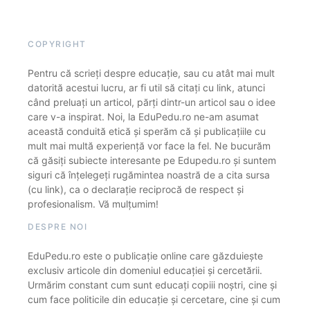
COPYRIGHT
Pentru că scrieți despre educație, sau cu atât mai mult
datorită acestui lucru, ar fi util să citați cu link, atunci
când preluați un articol, părți dintr-un articol sau o idee
care v-a inspirat. Noi, la EduPedu.ro ne-am asumat
această conduită etică și sperăm că și publicațiile cu
mult mai multă experiență vor face la fel. Ne bucurăm
că găsiți subiecte interesante pe Edupedu.ro și suntem
siguri că înțelegeți rugămintea noastră de a cita sursa
(cu link), ca o declarație reciprocă de respect și
profesionalism. Vă mulțumim!
DESPRE NOI
EduPedu.ro este o publicație online care găzduiește
exclusiv articole din domeniul educației și cercetării.
Urmărim constant cum sunt educați copiii noștri, cine și
cum face politicile din educație și cercetare, cine și cum