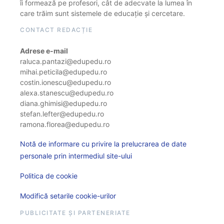
îi formează pe profesori, cât de adecvate la lumea în
care trăim sunt sistemele de educație și cercetare.
CONTACT REDACȚIE
Adrese e-mail
raluca.pantazi@edupedu.ro
mihai.peticila@edupedu.ro
costin.ionescu@edupedu.ro
alexa.stanescu@edupedu.ro
diana.ghimisi@edupedu.ro
stefan.lefter@edupedu.ro
ramona.florea@edupedu.ro
Notă de informare cu privire la prelucrarea de date
personale prin intermediul site-ului
Politica de cookie
Modifică setarile cookie-urilor
PUBLICITATE ȘI PARTENERIATE