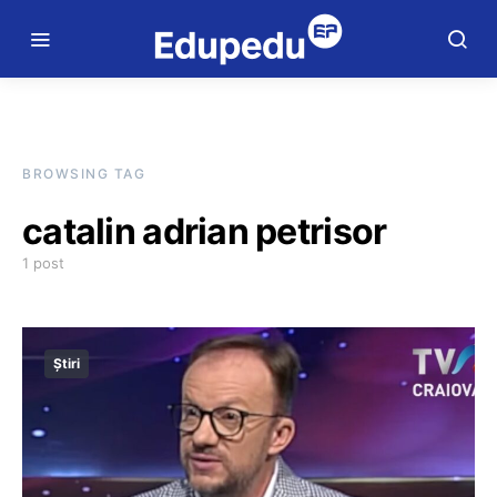
BROWSING TAG
catalin adrian petrisor
1 post
Știri