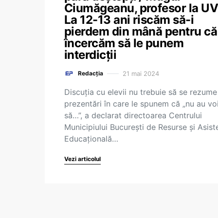
Ciumăgeanu, profesor la UV
La 12-13 ani riscăm să-i
pierdem din mână pentru că
încercăm să le punem
interdicții
21 mai 2024
Redacția
Discuția cu elevii nu trebuie să se rezume
prezentări în care le spunem că „nu au vo
să…”, a declarat directoarea Centrului
Municipiului București de Resurse și Asist
Educațională…
Vezi articolul