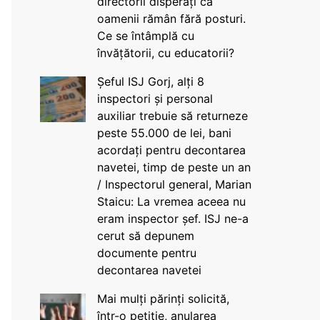
directorii disperați că
oamenii rămân fără posturi.
Ce se întâmplă cu
învățătorii, cu educatorii?
Șeful ISJ Gorj, alți 8
inspectori și personal
auxiliar trebuie să returneze
peste 55.000 de lei, bani
acordați pentru decontarea
navetei, timp de peste un an
/ Inspectorul general, Marian
Staicu: La vremea aceea nu
eram inspector șef. ISJ ne-a
cerut să depunem
documente pentru
decontarea navetei
Mai mulți părinți solicită,
într-o petiție, anularea