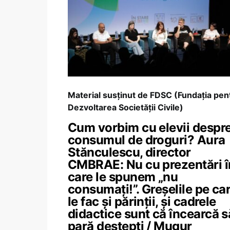
Material susținut de FDSC (Fundația pen
Dezvoltarea Societății Civile)
Cum vorbim cu elevii despr
consumul de droguri? Aura
Stănculescu, director
CMBRAE: Nu cu prezentări î
care le spunem „nu
consumați!”. Greșelile pe ca
le fac și părinții, și cadrele
didactice sunt că încearcă s
pară deștepți / Mugur