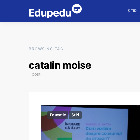
ȘTIRI
BROWSING TAG
catalin moise
1 post
Educație
Știri