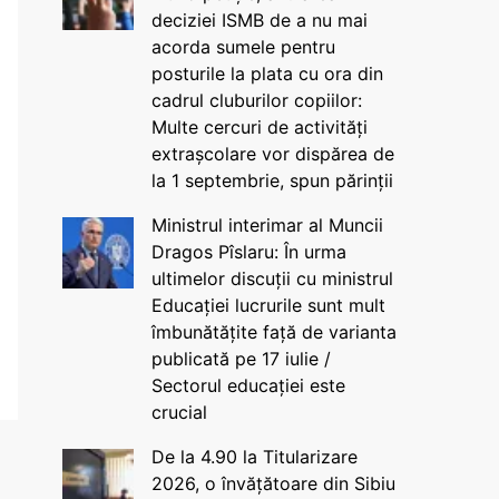
deciziei ISMB de a nu mai
acorda sumele pentru
posturile la plata cu ora din
cadrul cluburilor copiilor:
Multe cercuri de activități
extrașcolare vor dispărea de
la 1 septembrie, spun părinții
Ministrul interimar al Muncii
Dragos Pîslaru: În urma
ultimelor discuții cu ministrul
Educației lucrurile sunt mult
îmbunătățite față de varianta
publicată pe 17 iulie /
Sectorul educației este
crucial
De la 4.90 la Titularizare
2026, o învățătoare din Sibiu