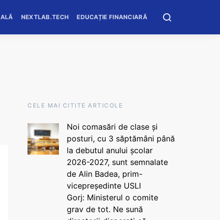
OALĂ
NEXTLAB.TECH
EDUCAȚIE FINANCIARĂ
CELE MAI CITITE ARTICOLE
Noi comasări de clase și
posturi, cu 3 săptămâni până
la debutul anului școlar
2026-2027, sunt semnalate
de Alin Badea, prim-
vicepreședinte USLI
Gorj: Ministerul o comite
grav de tot. Ne sună