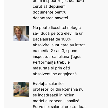
eram inspector șef. ISJ ne-a
cerut să depunem
documente pentru
decontarea navetei
Nu poate liceul tehnologic
să-i ducă pe toți elevii la un
Bacalaureat de 100%
absolvire, sunt care au intrat
cu media 2 sau 3, spune
inspectoarea Iuliana Țugui:
Performanța trebuie
măsurată și prin câți
absolvenți se angajează
Evoluția salariilor
profesorilor din România nu
se încadrează în niciun
model european - analiză
Eurydice: salariul crește doar