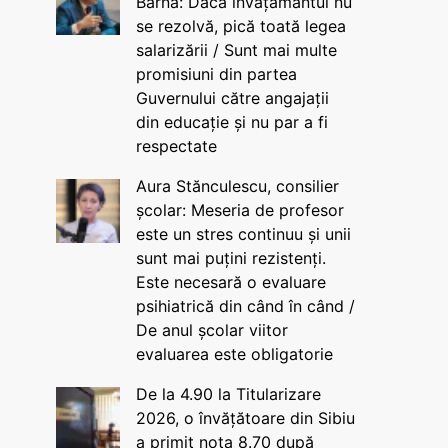
Barna: Dacă învățământul nu
se rezolvă, pică toată legea
salarizării / Sunt mai multe
promisiuni din partea
Guvernului către angajații
din educație și nu par a fi
respectate
Aura Stănculescu, consilier
școlar: Meseria de profesor
este un stres continuu și unii
sunt mai puțini rezistenți.
Este necesară o evaluare
psihiatrică din când în când /
De anul școlar viitor
evaluarea este obligatorie
De la 4.90 la Titularizare
2026, o învățătoare din Sibiu
a primit nota 8.70 după