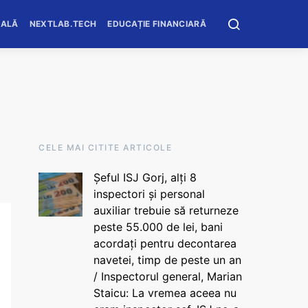
OALĂ
NEXTLAB.TECH
EDUCAȚIE FINANCIARĂ
CELE MAI CITITE ARTICOLE
Șeful ISJ Gorj, alți 8
inspectori și personal
auxiliar trebuie să returneze
peste 55.000 de lei, bani
acordați pentru decontarea
navetei, timp de peste un an
/ Inspectorul general, Marian
Staicu: La vremea aceea nu