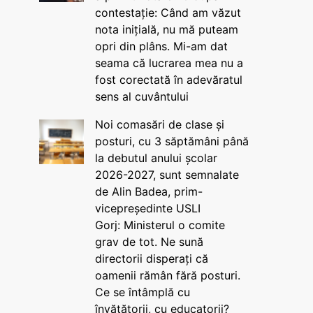
contestație: Când am văzut
nota inițială, nu mă puteam
opri din plâns. Mi-am dat
seama că lucrarea mea nu a
fost corectată în adevăratul
sens al cuvântului
Noi comasări de clase și
posturi, cu 3 săptămâni până
la debutul anului școlar
2026-2027, sunt semnalate
de Alin Badea, prim-
vicepreședinte USLI
Gorj: Ministerul o comite
grav de tot. Ne sună
directorii disperați că
oamenii rămân fără posturi.
Ce se întâmplă cu
învățătorii, cu educatorii?