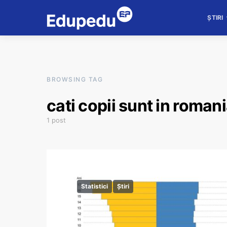
ȘTIRI
BROWSING TAG
cati copii sunt in roman
1 post
Statistici
Știri