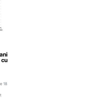
 ani
t cu
e 18
t