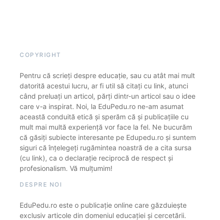
COPYRIGHT
Pentru că scrieți despre educație, sau cu atât mai mult
datorită acestui lucru, ar fi util să citați cu link, atunci
când preluați un articol, părți dintr-un articol sau o idee
care v-a inspirat. Noi, la EduPedu.ro ne-am asumat
această conduită etică și sperăm că și publicațiile cu
mult mai multă experiență vor face la fel. Ne bucurăm
că găsiți subiecte interesante pe Edupedu.ro și suntem
siguri că înțelegeți rugămintea noastră de a cita sursa
(cu link), ca o declarație reciprocă de respect și
profesionalism. Vă mulțumim!
DESPRE NOI
EduPedu.ro este o publicație online care găzduiește
exclusiv articole din domeniul educației și cercetării.