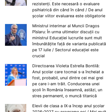
rezistenți. Este necesară o evaluare
psihiatrică din când în când / De anul
școlar viitor evaluarea este obligatorie
Ministrul interimar al Muncii Dragos
Pîslaru: În urma ultimelor discuții cu
ministrul Educației lucrurile sunt mult
îmbunătățite față de varianta publicată
pe 17 iulie / Sectorul educației este
crucial
Directoarea Violeta Estrella Bontilă:
Anul școlar care tocmai s-a încheiat a
fost, probabil, unul dintre cei mai grei
pe care i-am trăit. Conducerea unei
școli în România înseamnă, astăzi, un
stres permanent, o muncă titanică
Elevii de clasa a IX-a încep anul școlar
2026-2027 cu programe noi / Mai mult