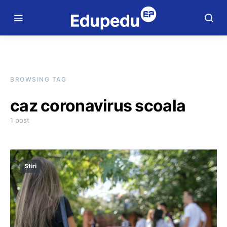
BROWSING TAG
caz coronavirus scoala
1 post
Știri