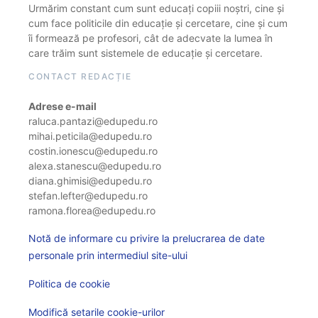
Urmărim constant cum sunt educați copiii noștri, cine și
cum face politicile din educație și cercetare, cine și cum
îi formează pe profesori, cât de adecvate la lumea în
care trăim sunt sistemele de educație și cercetare.
CONTACT REDACȚIE
Adrese e-mail
raluca.pantazi@edupedu.ro
mihai.peticila@edupedu.ro
costin.ionescu@edupedu.ro
alexa.stanescu@edupedu.ro
diana.ghimisi@edupedu.ro
stefan.lefter@edupedu.ro
ramona.florea@edupedu.ro
Notă de informare cu privire la prelucrarea de date
personale prin intermediul site-ului
Politica de cookie
Modifică setarile cookie-urilor