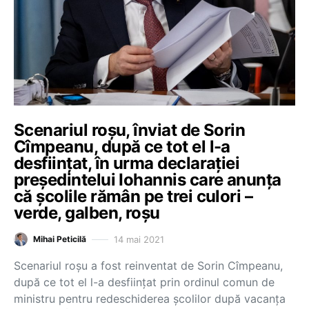
Scenariul roșu, înviat de Sorin
Cîmpeanu, după ce tot el l-a
desființat, în urma declarației
președintelui Iohannis care anunța
că școlile rămân pe trei culori –
verde, galben, roșu
14 mai 2021
Mihai Peticilă
Scenariul roșu a fost reinventat de Sorin Cîmpeanu,
după ce tot el l-a desființat prin ordinul comun de
ministru pentru redeschiderea școlilor după vacanța