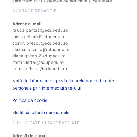
care trăim sunt sistemele de educație și cercetare.
CONTACT REDACȚIE
Adrese e-mail
raluca.pantazi@edupedu.ro
mihai.peticila@edupedu.ro
costin.ionescu@edupedu.ro
alexa.stanescu@edupedu.ro
diana.ghimisi@edupedu.ro
stefan.lefter@edupedu.ro
ramona.florea@edupedu.ro
Notă de informare cu privire la prelucrarea de date
personale prin intermediul site-ului
Politica de cookie
Modifică setarile cookie-urilor
PUBLICITATE ȘI PARTENERIATE
Adresă de e-mail