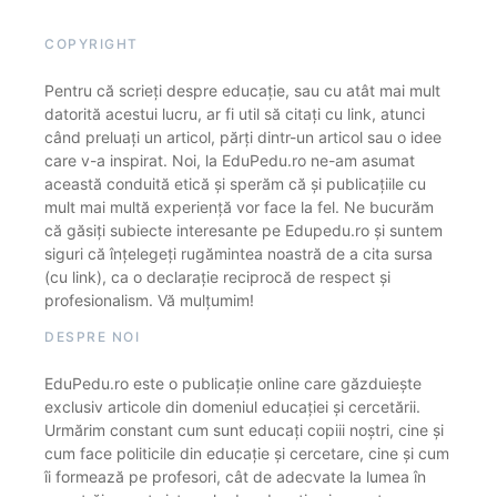
COPYRIGHT
Pentru că scrieți despre educație, sau cu atât mai mult
datorită acestui lucru, ar fi util să citați cu link, atunci
când preluați un articol, părți dintr-un articol sau o idee
care v-a inspirat. Noi, la EduPedu.ro ne-am asumat
această conduită etică și sperăm că și publicațiile cu
mult mai multă experiență vor face la fel. Ne bucurăm
că găsiți subiecte interesante pe Edupedu.ro și suntem
siguri că înțelegeți rugămintea noastră de a cita sursa
(cu link), ca o declarație reciprocă de respect și
profesionalism. Vă mulțumim!
DESPRE NOI
EduPedu.ro este o publicație online care găzduiește
exclusiv articole din domeniul educației și cercetării.
Urmărim constant cum sunt educați copiii noștri, cine și
cum face politicile din educație și cercetare, cine și cum
îi formează pe profesori, cât de adecvate la lumea în