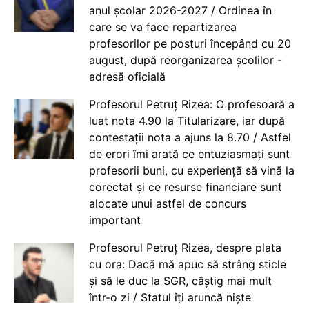
anul școlar 2026-2027 / Ordinea în
care se va face repartizarea
profesorilor pe posturi începând cu 20
august, după reorganizarea școlilor -
adresă oficială
Profesorul Petruț Rizea: O profesoară a
luat nota 4.90 la Titularizare, iar după
contestații nota a ajuns la 8.70 / Astfel
de erori îmi arată ce entuziasmați sunt
profesorii buni, cu experiență să vină la
corectat și ce resurse financiare sunt
alocate unui astfel de concurs
important
Profesorul Petruț Rizea, despre plata
cu ora: Dacă mă apuc să strâng sticle
și să le duc la SGR, câștig mai mult
într-o zi / Statul îți aruncă niște