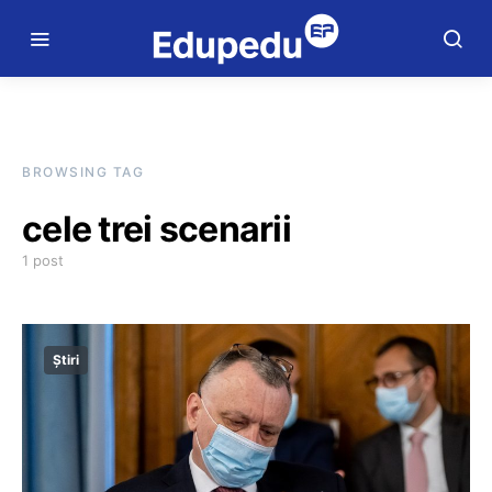
BROWSING TAG
cele trei scenarii
1 post
Știri