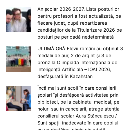
An școlar 2026-2027. Lista posturilor
pentru profesori a fost actualizată, pe
fiecare județ, după repartizarea
candidaților de la Titularizare 2026 pe
posturi pe perioadă nedeterminată
ULTIMĂ ORĂ Elevii români au obținut 3
medalii de aur, 2 de argint și 3 de
bronz la Olimpiada Internațională de
Inteligență Artificială – IOAI 2026,
desfășurată în Kazahstan
Încă mai sunt școli în care consilierii
școlari își desfășoară activitatea prin
biblioteci, pe la cabinetul medical, pe
holuri sau în cancelarii, atrage atenția
consilierul școlar Aura Stănculescu /
Sunt spații inadecvate în care copilul
nu va destăinui nimic niciodată