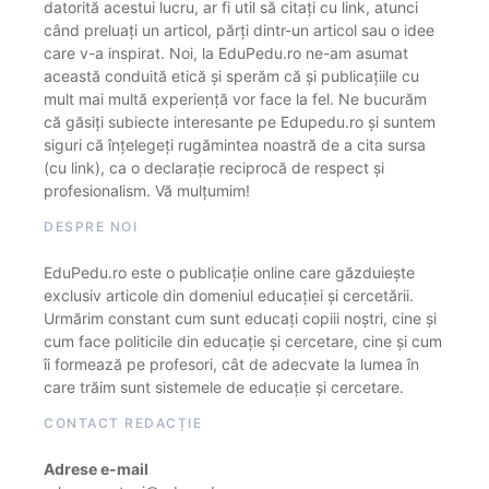
datorită acestui lucru, ar fi util să citați cu link, atunci
când preluați un articol, părți dintr-un articol sau o idee
care v-a inspirat. Noi, la EduPedu.ro ne-am asumat
această conduită etică și sperăm că și publicațiile cu
mult mai multă experiență vor face la fel. Ne bucurăm
că găsiți subiecte interesante pe Edupedu.ro și suntem
siguri că înțelegeți rugămintea noastră de a cita sursa
(cu link), ca o declarație reciprocă de respect și
profesionalism. Vă mulțumim!
DESPRE NOI
EduPedu.ro este o publicație online care găzduiește
exclusiv articole din domeniul educației și cercetării.
Urmărim constant cum sunt educați copiii noștri, cine și
cum face politicile din educație și cercetare, cine și cum
îi formează pe profesori, cât de adecvate la lumea în
care trăim sunt sistemele de educație și cercetare.
CONTACT REDACȚIE
Adrese e-mail