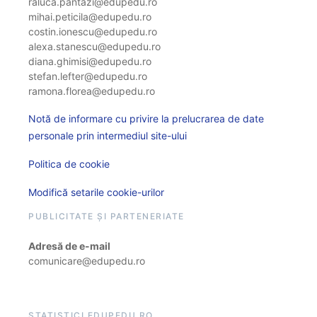
raluca.pantazi@edupedu.ro
mihai.peticila@edupedu.ro
costin.ionescu@edupedu.ro
alexa.stanescu@edupedu.ro
diana.ghimisi@edupedu.ro
stefan.lefter@edupedu.ro
ramona.florea@edupedu.ro
Notă de informare cu privire la prelucrarea de date
personale prin intermediul site-ului
Politica de cookie
Modifică setarile cookie-urilor
PUBLICITATE ȘI PARTENERIATE
Adresă de e-mail
comunicare@edupedu.ro
STATISTICI EDUPEDU.RO