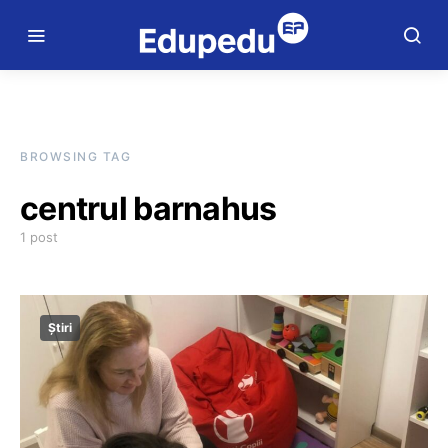
BROWSING TAG
centrul barnahus
1 post
Știri