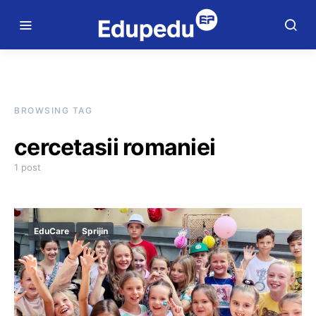
BROWSING TAG
cercetasii romaniei
1 post
EduCare
Sprijin