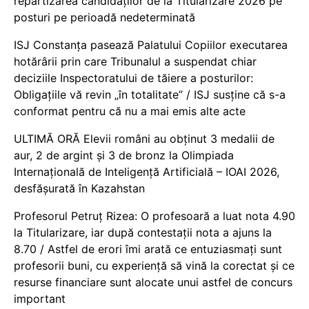
repartizarea candidaților de la Titularizare 2026 pe
posturi pe perioadă nedeterminată
ISJ Constanța pasează Palatului Copiilor executarea
hotărârii prin care Tribunalul a suspendat chiar
deciziile Inspectoratului de tăiere a posturilor:
Obligațiile vă revin „în totalitate” / ISJ susține că s-a
conformat pentru că nu a mai emis alte acte
ULTIMĂ ORĂ Elevii români au obținut 3 medalii de
aur, 2 de argint și 3 de bronz la Olimpiada
Internațională de Inteligență Artificială – IOAI 2026,
desfășurată în Kazahstan
Profesorul Petruț Rizea: O profesoară a luat nota 4.90
la Titularizare, iar după contestații nota a ajuns la
8.70 / Astfel de erori îmi arată ce entuziasmați sunt
profesorii buni, cu experiență să vină la corectat și ce
resurse financiare sunt alocate unui astfel de concurs
important