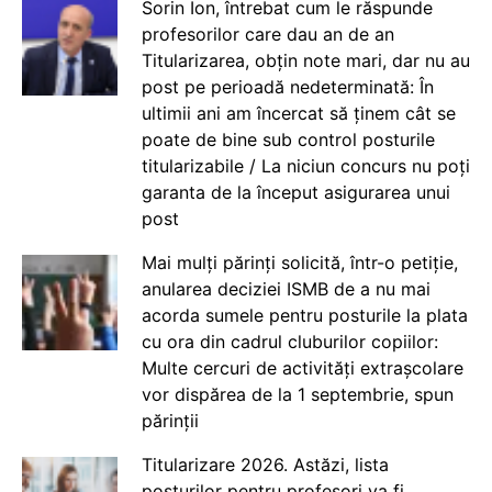
Sorin Ion, întrebat cum le răspunde
profesorilor care dau an de an
Titularizarea, obțin note mari, dar nu au
post pe perioadă nedeterminată: În
ultimii ani am încercat să ținem cât se
poate de bine sub control posturile
titularizabile / La niciun concurs nu poți
garanta de la început asigurarea unui
post
Mai mulți părinți solicită, într-o petiție,
anularea deciziei ISMB de a nu mai
acorda sumele pentru posturile la plata
cu ora din cadrul cluburilor copiilor:
Multe cercuri de activități extrașcolare
vor dispărea de la 1 septembrie, spun
părinții
Titularizare 2026. Astăzi, lista
posturilor pentru profesori va fi