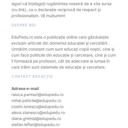
siguri că înțelegeți rugămintea noastră de a cita sursa
(cu link), ca o declarație reciprocă de respect și
profesionalism. Vă mulțumim!
DESPRE NOI
EduPedu.ro este o publicație online care găzduiește
exclusiv articole din domeniul educației și cercetării.
Urmărim constant cum sunt educați copiii noștri, cine și
cum face politicile din educație și cercetare, cine și cum
îi formează pe profesori, cât de adecvate la lumea în
care trăim sunt sistemele de educație și cercetare.
CONTACT REDACȚIE
Adrese e-mail
raluca.pantazi@edupedu.ro
mihai.peticila@edupedu.ro
costin.ionescu@edupedu.ro
alexa.stanescu@edupedu.ro
diana.ghimisi@edupedu.ro
stefan.lefter@edupedu.ro