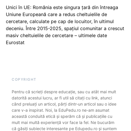
Unici în UE: România este singura țară din întreaga
Uniune Europeană care a redus cheltuielile de
cercetare, calculate pe cap de locuitor, în ultimul
deceniu. Între 2015-2025, spațiul comunitar a crescut
masiv cheltuielile de cercetare – ultimele date
Eurostat
COPYRIGHT
Pentru că scrieți despre educație, sau cu atât mai mult
datorită acestui lucru, ar fi util să citați cu link, atunci
când preluați un articol, părți dintr-un articol sau o idee
care v-a inspirat. Noi, la EduPedu.ro ne-am asumat
această conduită etică și sperăm că și publicațiile cu
mult mai multă experiență vor face la fel. Ne bucurăm
că găsiți subiecte interesante pe Edupedu.ro și suntem