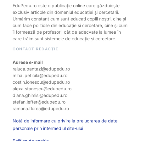
EduPedu.ro este o publicație online care găzduiește
exclusiv articole din domeniul educației și cercetării.
Urmărim constant cum sunt educați copiii noștri, cine și
cum face politicile din educație și cercetare, cine și cum
îi formează pe profesori, cât de adecvate la lumea în
care trăim sunt sistemele de educație și cercetare.
CONTACT REDACȚIE
Adrese e-mail
raluca.pantazi@edupedu.ro
mihai.peticila@edupedu.ro
costin.ionescu@edupedu.ro
alexa.stanescu@edupedu.ro
diana.ghimisi@edupedu.ro
stefan.lefter@edupedu.ro
ramona.florea@edupedu.ro
Notă de informare cu privire la prelucrarea de date
personale prin intermediul site-ului
Politica de cookie