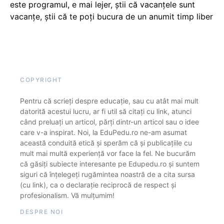
este programul, e mai lejer, știi că vacanțele sunt
vacanţe, știi că te poți bucura de un anumit timp liber
COPYRIGHT
Pentru că scrieți despre educație, sau cu atât mai mult
datorită acestui lucru, ar fi util să citați cu link, atunci
când preluați un articol, părți dintr-un articol sau o idee
care v-a inspirat. Noi, la EduPedu.ro ne-am asumat
această conduită etică și sperăm că și publicațiile cu
mult mai multă experiență vor face la fel. Ne bucurăm
că găsiți subiecte interesante pe Edupedu.ro și suntem
siguri că înțelegeți rugămintea noastră de a cita sursa
(cu link), ca o declarație reciprocă de respect și
profesionalism. Vă mulțumim!
DESPRE NOI