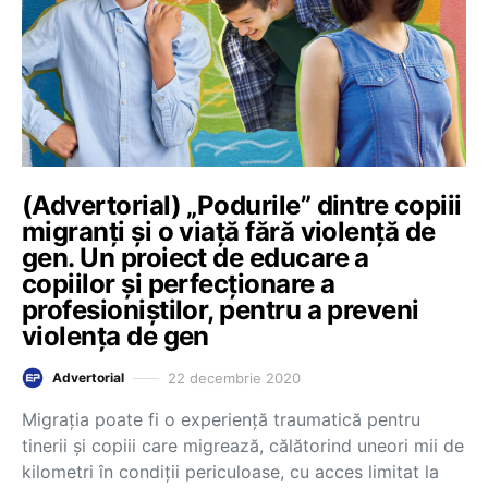
(Advertorial) „Podurile” dintre copiii
migranți și o viață fără violență de
gen. Un proiect de educare a
copiilor și perfecționare a
profesioniștilor, pentru a preveni
violența de gen
22 decembrie 2020
Advertorial
Migrația poate fi o experiență traumatică pentru
tinerii și copiii care migrează, călătorind uneori mii de
kilometri în condiții periculoase, cu acces limitat la