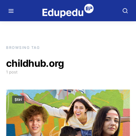
BROWSING TAG
childhub.org
1 post
Știri