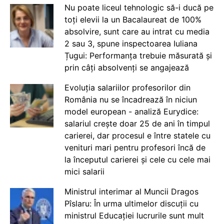
Nu poate liceul tehnologic să-i ducă pe
toți elevii la un Bacalaureat de 100%
absolvire, sunt care au intrat cu media
2 sau 3, spune inspectoarea Iuliana
Țugui: Performanța trebuie măsurată și
prin câți absolvenți se angajează
Evoluția salariilor profesorilor din
România nu se încadrează în niciun
model european - analiză Eurydice:
salariul crește doar 25 de ani în timpul
carierei, dar procesul e între statele cu
venituri mari pentru profesori încă de
la începutul carierei și cele cu cele mai
mici salarii
Ministrul interimar al Muncii Dragos
Pîslaru: În urma ultimelor discuții cu
ministrul Educației lucrurile sunt mult