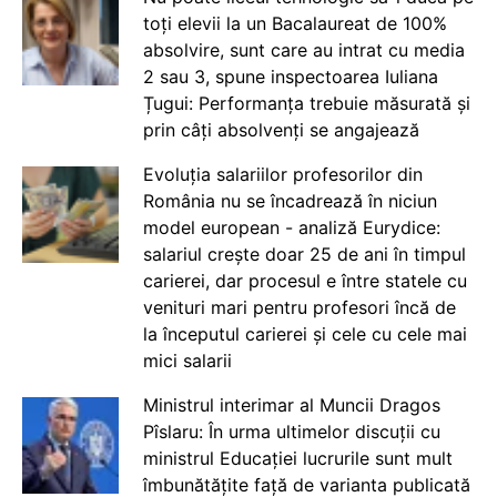
toți elevii la un Bacalaureat de 100%
absolvire, sunt care au intrat cu media
2 sau 3, spune inspectoarea Iuliana
Țugui: Performanța trebuie măsurată și
prin câți absolvenți se angajează
Evoluția salariilor profesorilor din
România nu se încadrează în niciun
model european - analiză Eurydice:
salariul crește doar 25 de ani în timpul
carierei, dar procesul e între statele cu
venituri mari pentru profesori încă de
la începutul carierei și cele cu cele mai
mici salarii
Ministrul interimar al Muncii Dragos
Pîslaru: În urma ultimelor discuții cu
ministrul Educației lucrurile sunt mult
îmbunătățite față de varianta publicată