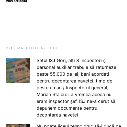
Vezi articolul
CELE MAI CITITE ARTICOLE
Șeful ISJ Gorj, alți 8 inspectori și
personal auxiliar trebuie să returneze
peste 55.000 de lei, bani acordați
pentru decontarea navetei, timp de
peste un an / Inspectorul general,
Marian Staicu: La vremea aceea nu
eram inspector șef. ISJ ne-a cerut să
depunem documente pentru
decontarea navetei
Nu poate liceul tehnologic să-i ducă pe