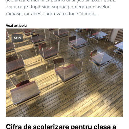
„va atrage după sine supraaglomerarea claselor
rămase, iar acest lucru va reduce în mod…
Vezi articolul
Știri
Cifra de școlarizare pentru clasa a