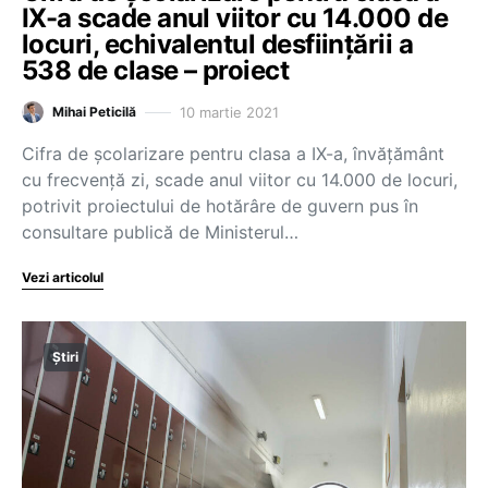
IX-a scade anul viitor cu 14.000 de
locuri, echivalentul desființării a
538 de clase – proiect
10 martie 2021
Mihai Peticilă
Cifra de școlarizare pentru clasa a IX-a, învățământ
cu frecvență zi, scade anul viitor cu 14.000 de locuri,
potrivit proiectului de hotărâre de guvern pus în
consultare publică de Ministerul…
Vezi articolul
Știri