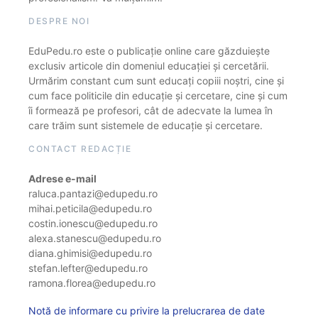
DESPRE NOI
EduPedu.ro este o publicație online care găzduiește
exclusiv articole din domeniul educației și cercetării.
Urmărim constant cum sunt educați copiii noștri, cine și
cum face politicile din educație și cercetare, cine și cum
îi formează pe profesori, cât de adecvate la lumea în
care trăim sunt sistemele de educație și cercetare.
CONTACT REDACȚIE
Adrese e-mail
raluca.pantazi@edupedu.ro
mihai.peticila@edupedu.ro
costin.ionescu@edupedu.ro
alexa.stanescu@edupedu.ro
diana.ghimisi@edupedu.ro
stefan.lefter@edupedu.ro
ramona.florea@edupedu.ro
Notă de informare cu privire la prelucrarea de date