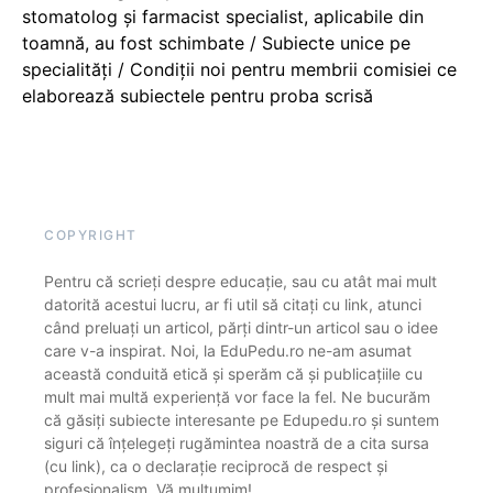
stomatolog și farmacist specialist, aplicabile din
toamnă, au fost schimbate / Subiecte unice pe
specialități / Condiții noi pentru membrii comisiei ce
elaborează subiectele pentru proba scrisă
COPYRIGHT
Pentru că scrieți despre educație, sau cu atât mai mult
datorită acestui lucru, ar fi util să citați cu link, atunci
când preluați un articol, părți dintr-un articol sau o idee
care v-a inspirat. Noi, la EduPedu.ro ne-am asumat
această conduită etică și sperăm că și publicațiile cu
mult mai multă experiență vor face la fel. Ne bucurăm
că găsiți subiecte interesante pe Edupedu.ro și suntem
siguri că înțelegeți rugămintea noastră de a cita sursa
(cu link), ca o declarație reciprocă de respect și
profesionalism. Vă mulțumim!