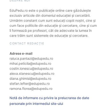
DESPRE NOI
EduPedu.ro este o publicație online care găzduiește
exclusiv articole din domeniul educației și cercetării.
Urmărim constant cum sunt educați copiii noștri, cine și
cum face politicile din educație și cercetare, cine și cum
îi formează pe profesori, cât de adecvate la lumea în
care trăim sunt sistemele de educație și cercetare.
CONTACT REDACȚIE
Adrese e-mail
raluca.pantazi@edupedu.ro
mihai.peticila@edupedu.ro
costin.ionescu@edupedu.ro
alexa.stanescu@edupedu.ro
diana.ghimisi@edupedu.ro
stefan.lefter@edupedu.ro
ramona.florea@edupedu.ro
Notă de informare cu privire la prelucrarea de date
personale prin intermediul site-ului