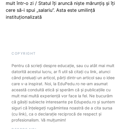
mult într-o zi / Statul îți aruncă niște mărunțiș și îți
cere să-i spui „salariu”. Asta este umilință
instituționalizată
COPYRIGHT
Pentru că scrieți despre educație, sau cu atât mai mult
datorită acestui lucru, ar fi util să citați cu link, atunci
când preluați un articol, părți dintr-un articol sau o idee
care v-a inspirat. Noi, la EduPedu.ro ne-am asumat
această conduită etică și sperăm că și publicațiile cu
mult mai multă experiență vor face la fel. Ne bucurăm
că găsiți subiecte interesante pe Edupedu.ro și suntem
siguri că înțelegeți rugămintea noastră de a cita sursa
(cu link), ca o declarație reciprocă de respect și
profesionalism. Vă mulțumim!