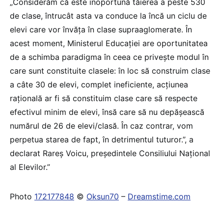
„Considerăm că este inoportună tăierea a peste 530
de clase, întrucât asta va conduce la încă un ciclu de
elevi care vor învăța în clase supraaglomerate. În
acest moment, Ministerul Educației are oportunitatea
de a schimba paradigma în ceea ce privește modul în
care sunt constituite clasele: în loc să construim clase
a câte 30 de elevi, complet ineficiente, acțiunea
rațională ar fi să constituim clase care să respecte
efectivul minim de elevi, însă care să nu depășească
numărul de 26 de elevi/clasă. În caz contrar, vom
perpetua starea de fapt, în detrimentul tuturor.”, a
declarat Rareș Voicu, președintele Consiliului Național
al Elevilor.”
Photo
172177848
©
Oksun70
–
Dreamstime.com