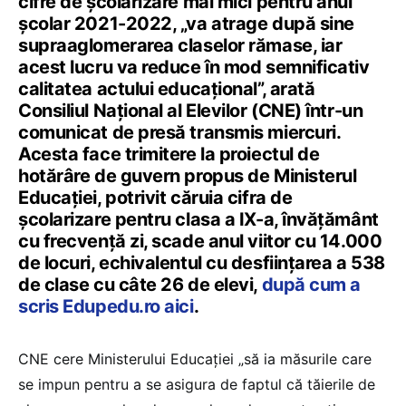
cifre de școlarizare mai mici pentru anul
școlar 2021-2022, „va atrage după sine
supraaglomerarea claselor rămase, iar
acest lucru va reduce în mod semnificativ
calitatea actului educațional”, arată
Consiliul Național al Elevilor (CNE) într-un
comunicat de presă transmis miercuri.
Acesta face trimitere la proiectul de
hotărâre de guvern propus de Ministerul
Educației, potrivit căruia cifra de
școlarizare pentru clasa a IX-a, învățământ
cu frecvență zi, scade anul viitor cu 14.000
de locuri, echivalentul cu desființarea a 538
de clase cu câte 26 de elevi,
după cum a
scris Edupedu.ro aici
.
CNE cere Ministerului Educației „să ia măsurile care
se impun pentru a se asigura de faptul că tăierile de