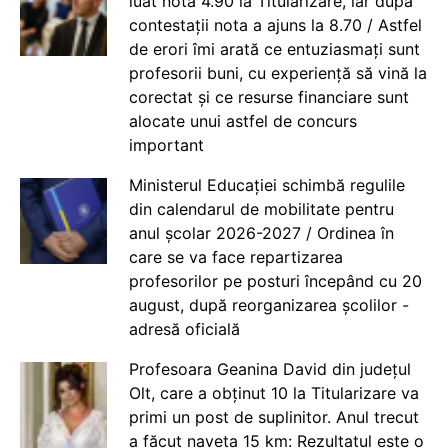
luat nota 4.90 la Titularizare, iar după
contestații nota a ajuns la 8.70 / Astfel
de erori îmi arată ce entuziasmați sunt
profesorii buni, cu experiență să vină la
corectat și ce resurse financiare sunt
alocate unui astfel de concurs
important
Ministerul Educației schimbă regulile
din calendarul de mobilitate pentru
anul școlar 2026-2027 / Ordinea în
care se va face repartizarea
profesorilor pe posturi începând cu 20
august, după reorganizarea școlilor -
adresă oficială
Profesoara Geanina David din județul
Olt, care a obținut 10 la Titularizare va
primi un post de suplinitor. Anul trecut
a făcut naveta 15 km: Rezultatul este o