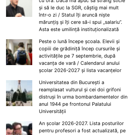
cu ora: Dacă mă apuc să strâng sticle
și să le duc la SGR, câștig mai mult
într-o zi / Statul îți aruncă niște
mărunțiș și îți cere să-i spui „salariu”.
Asta este umilință instituționalizată
Peste o lună începe școala. Elevii și
copiii de grădiniță încep cursurile și
activitățile pe 7 septembrie, după
vacanța de vară / Calendarul anului
școlar 2026-2027 și lista vacanțelor
Universitatea din București a
reamplasat vulturul și cei doi grifoni
distruși în urma bombardamentelor din
anul 1944 pe frontonul Palatului
Universității
An școlar 2026-2027. Lista posturilor
pentru profesori a fost actualizată, pe