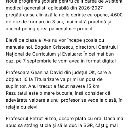
Noua programă școlară pentru calificarea de Asistent
medical generalist, aplicabilă din 2026-2027:
pregătirea se aliniază la noile cerințe europene, 4.600
de ore de formare în 3 ani, mai multă practică și
accent pe îngrijirea pacienților – proiect
Elevii de clasa a IX-a nu vor începe școala cu
manuale noi. Bogdan Cristescu, directorul Centrului
Național de Curriculum și Evaluare: În cel mai bun
caz, pe 7 septembrie le vom avea în format digital
Profesoara Geanina David din județul Olt, care a
obținut 10 la Titularizare va primi un post de
suplinitor. Anul trecut a făcut naveta 15 km:
Rezultatul este o mare bucurie, însă consider că
adevărata valoare a unui profesor se vede la clasă, în
relația cu elevii
Profesorul Petruț Rizea, despre plata cu ora: Dacă mă
apuc să strâng sticle și să le duc la SGR, câștig mai