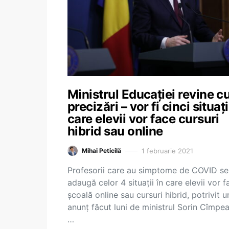
Ministrul Educației revine c
precizări – vor fi cinci situați
care elevii vor face cursuri
hibrid sau online
1 februarie 2021
Mihai Peticilă
Profesorii care au simptome de COVID se
adaugă celor 4 situații în care elevii vor f
școală online sau cursuri hibrid, potrivit u
anunț făcut luni de ministrul Sorin Cîmpe
…