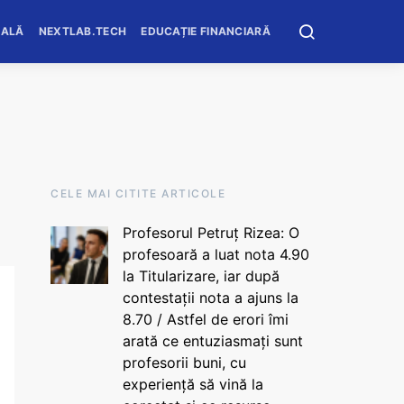
OALĂ
NEXTLAB.TECH
EDUCAȚIE FINANCIARĂ
CELE MAI CITITE ARTICOLE
Profesorul Petruț Rizea: O
profesoară a luat nota 4.90
la Titularizare, iar după
contestații nota a ajuns la
8.70 / Astfel de erori îmi
arată ce entuziasmați sunt
profesorii buni, cu
experiență să vină la