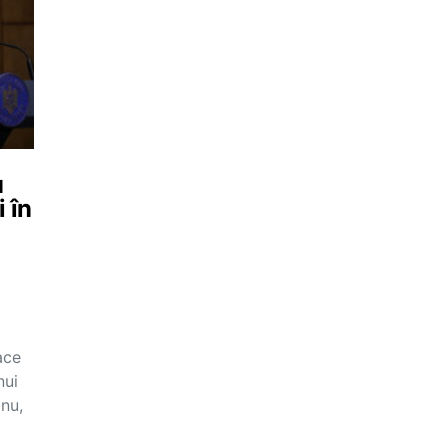
u
i în
ace
nui
anu,