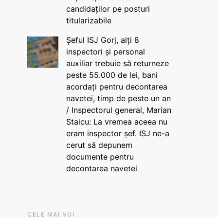
candidaților pe posturi
titularizabile
Șeful ISJ Gorj, alți 8
inspectori și personal
auxiliar trebuie să returneze
peste 55.000 de lei, bani
acordați pentru decontarea
navetei, timp de peste un an
/ Inspectorul general, Marian
Staicu: La vremea aceea nu
eram inspector șef. ISJ ne-a
cerut să depunem
documente pentru
decontarea navetei
CELE MAI NOI