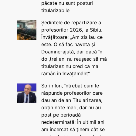
păcate nu sunt posturi
titularizabile
Ședințele de repartizare a
profesorilor 2026, la Sibiu.
Învățătoare: „Am zis iau ce
este. O să fac naveta și
Doamne-ajută, dar dacă în
doi,trei ani nu reușesc să mă
titularizez nu cred că mai
rămân în învățământ”
Sorin Ion, întrebat cum le
răspunde profesorilor care
dau an de an Titularizarea,
obțin note mari, dar nu au
post pe perioadă
nedeterminată: În ultimii ani
am încercat să ținem cât se