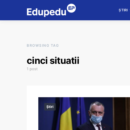
ȘTIRI
BROWSING TAG
cinci situatii
1 post
Știri