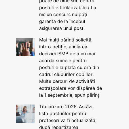
poate de bine sub control
posturile titularizabile / La
niciun concurs nu poți
garanta de la început
asigurarea unui post
Mai mulți părinți solicită,
într-o petiție, anularea
deciziei ISMB de a nu mai
acorda sumele pentru
posturile la plata cu ora din
cadrul cluburilor copiilor:
Multe cercuri de activități
extrașcolare vor dispărea de
la 1 septembrie, spun părinții
Titularizare 2026. Astăzi,
lista posturilor pentru
profesori va fi actualizată,
după repartizarea