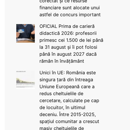
corectat și ce resurse
financiare sunt alocate unui
astfel de concurs important
OFICIAL Prima de carieră
didactică 2026: profesorii
primesc cei 1.500 de lei până
la 31 august și îi pot folosi
până în august 2027 dacă
rămân în învățământ
Unici în UE: România este
singura țară din întreaga
Uniune Europeană care a
redus cheltuielile de
cercetare, calculate pe cap
de locuitor, în ultimul
deceniu. Între 2015-2025,
spațiul comunitar a crescut
masiv cheltuielile de