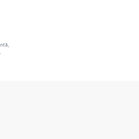
ntă,
…