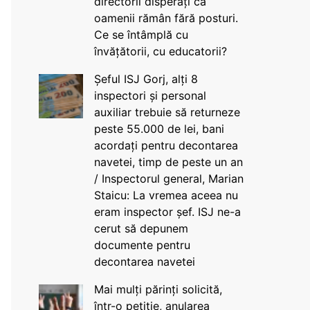
directorii disperați că
oamenii rămân fără posturi.
Ce se întâmplă cu
învățătorii, cu educatorii?
Șeful ISJ Gorj, alți 8
inspectori și personal
auxiliar trebuie să returneze
peste 55.000 de lei, bani
acordați pentru decontarea
navetei, timp de peste un an
/ Inspectorul general, Marian
Staicu: La vremea aceea nu
eram inspector șef. ISJ ne-a
cerut să depunem
documente pentru
decontarea navetei
Mai mulți părinți solicită,
într-o petiție, anularea