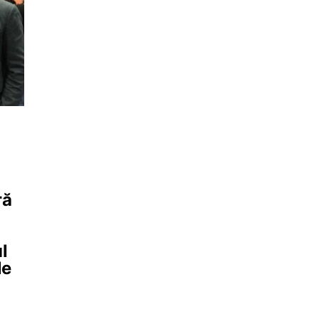
ră
l
le