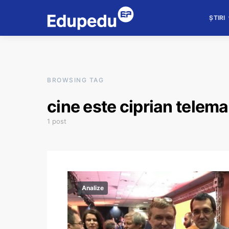
ȘTIRI
BROWSING TAG
cine este ciprian telem
1 post
Analize