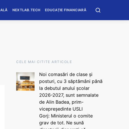
OALĂ
NEXTLAB.TECH
EDUCAȚIE FINANCIARĂ
CELE MAI CITITE ARTICOLE
Noi comasări de clase și
posturi, cu 3 săptămâni până
la debutul anului școlar
2026-2027, sunt semnalate
de Alin Badea, prim-
vicepreședinte USLI
Gorj: Ministerul o comite
grav de tot. Ne sună