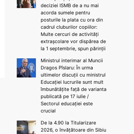
deciziei ISMB de a nu mai
acorda sumele pentru
posturile la plata cu ora din
cadrul cluburilor copiilor:
Multe cercuri de activități
extrașcolare vor dispărea de
la 1 septembrie, spun părinții
Ministrul interimar al Muncii
Dragos Pîslaru: În urma
ultimelor discuții cu ministrul
Educației lucrurile sunt mult
îmbunătățite față de varianta
publicată pe 17 iulie /
Sectorul educației este
crucial
De la 4.90 la Titularizare
2026, o învățătoare din Sibiu