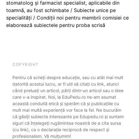
stomatolog și farmacist specialist, aplicabile din
toamnă, au fost schimbate / Subiecte unice pe
specialități / Condiții noi pentru membrii comisiei ce
elaborează subiectele pentru proba scrisă
COPYRIGHT
Pentru că scrieți despre educație, sau cu atât mai mult
datorită acestui lucru, ar fi util să citați cu link, atunci
când preluați un articol, părți dintr-un articol sau o idee
care v-a inspirat. Noi, la EduPedu.ro ne-am asumat
această conduită etică și sperăm că și publicațiile cu
mult mai multă experiență vor face la fel. Ne bucurăm
că găsiți subiecte interesante pe Edupedu.ro și suntem
siguri că înțelegeți rugămintea noastră de a cita sursa
(cu link), ca o declarație reciprocă de respect și
profesionalism. Vă mulțumim!