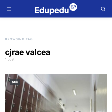
BROWSING TAG
cjrae valcea
1 post
Știri