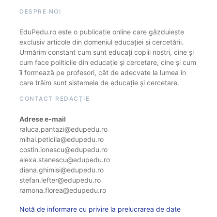
DESPRE NOI
EduPedu.ro este o publicație online care găzduiește
exclusiv articole din domeniul educației și cercetării.
Urmărim constant cum sunt educați copiii noștri, cine și
cum face politicile din educație și cercetare, cine și cum
îi formează pe profesori, cât de adecvate la lumea în
care trăim sunt sistemele de educație și cercetare.
CONTACT REDACȚIE
Adrese e-mail
raluca.pantazi@edupedu.ro
mihai.peticila@edupedu.ro
costin.ionescu@edupedu.ro
alexa.stanescu@edupedu.ro
diana.ghimisi@edupedu.ro
stefan.lefter@edupedu.ro
ramona.florea@edupedu.ro
Notă de informare cu privire la prelucrarea de date