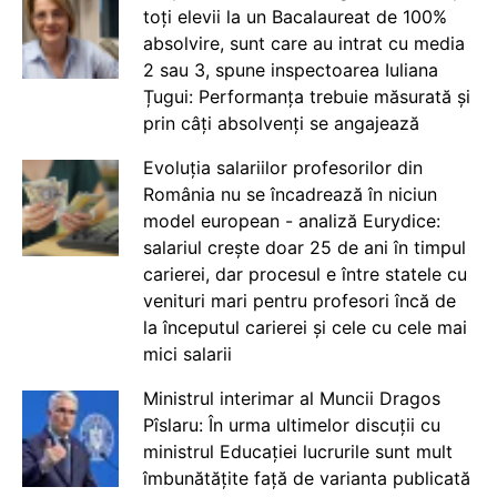
toți elevii la un Bacalaureat de 100%
absolvire, sunt care au intrat cu media
2 sau 3, spune inspectoarea Iuliana
Țugui: Performanța trebuie măsurată și
prin câți absolvenți se angajează
Evoluția salariilor profesorilor din
România nu se încadrează în niciun
model european - analiză Eurydice:
salariul crește doar 25 de ani în timpul
carierei, dar procesul e între statele cu
venituri mari pentru profesori încă de
la începutul carierei și cele cu cele mai
mici salarii
Ministrul interimar al Muncii Dragos
Pîslaru: În urma ultimelor discuții cu
ministrul Educației lucrurile sunt mult
îmbunătățite față de varianta publicată