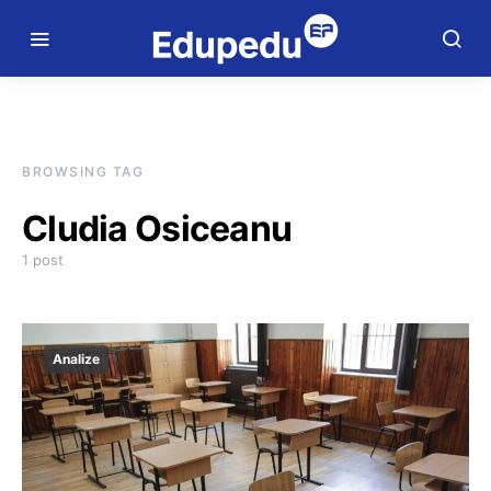
BROWSING TAG
Cludia Osiceanu
1 post
Analize