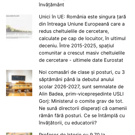
învățământ
Unici în UE: România este singura țară
din întreaga Uniune Europeană care a
redus cheltuielile de cercetare,
calculate pe cap de locuitor, în ultimul
deceniu. Între 2015-2025, spațiul
comunitar a crescut masiv cheltuielile
de cercetare - ultimele date Eurostat
Noi comasări de clase și posturi, cu 3
săptămâni până la debutul anului
școlar 2026-2027, sunt semnalate de
Alin Badea, prim-vicepreședinte USLI
Gorj: Ministerul o comite grav de tot.
Ne sună directorii disperați că oamenii
rămân fără posturi. Ce se întâmplă cu
învățătorii, cu educatorii?
Profesor de Istorie cu 9.70 la