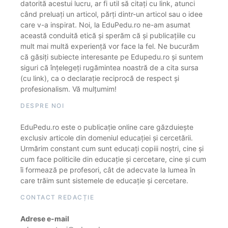
datorită acestui lucru, ar fi util să citați cu link, atunci
când preluați un articol, părți dintr-un articol sau o idee
care v-a inspirat. Noi, la EduPedu.ro ne-am asumat
această conduită etică și sperăm că și publicațiile cu
mult mai multă experiență vor face la fel. Ne bucurăm
că găsiți subiecte interesante pe Edupedu.ro și suntem
siguri că înțelegeți rugămintea noastră de a cita sursa
(cu link), ca o declarație reciprocă de respect și
profesionalism. Vă mulțumim!
DESPRE NOI
EduPedu.ro este o publicație online care găzduiește
exclusiv articole din domeniul educației și cercetării.
Urmărim constant cum sunt educați copiii noștri, cine și
cum face politicile din educație și cercetare, cine și cum
îi formează pe profesori, cât de adecvate la lumea în
care trăim sunt sistemele de educație și cercetare.
CONTACT REDACȚIE
Adrese e-mail