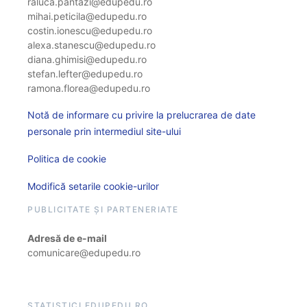
raluca.pantazi@edupedu.ro
mihai.peticila@edupedu.ro
costin.ionescu@edupedu.ro
alexa.stanescu@edupedu.ro
diana.ghimisi@edupedu.ro
stefan.lefter@edupedu.ro
ramona.florea@edupedu.ro
Notă de informare cu privire la prelucrarea de date
personale prin intermediul site-ului
Politica de cookie
Modifică setarile cookie-urilor
PUBLICITATE ȘI PARTENERIATE
Adresă de e-mail
comunicare@edupedu.ro
STATISTICI EDUPEDU.RO