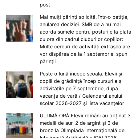
post
Mai mulți părinți solicită, într-o petiție,
anularea deciziei ISMB de a nu mai
acorda sumele pentru posturile la plata
cu ora din cadrul cluburilor copiilor:
Multe cercuri de activități extrașcolare
vor dispărea de la 1 septembrie, spun
părinții
Peste o lună începe școala. Elevii și
copiii de grădiniță încep cursurile și
activitățile pe 7 septembrie, după
vacanța de vară / Calendarul anului
școlar 2026-2027 și lista vacanțelor
ULTIMĂ ORĂ Elevii români au obținut 3
medalii de aur, 2 de argint și 3 de
bronz la Olimpiada Internațională de
Inteligență Artificială – IOAI 2026,