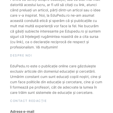
datorită acestui lucru, ar fi util să citați cu link, atunci
când preluați un articol, părți dintr-un articol sau o idee
care v-a inspirat. Noi, la EduPedu.ro ne-am asumat
această conduită etică și sperăm că și publicațiile cu
mult mai multă experiență vor face la fel. Ne bucurăm
că găsiți subiecte interesante pe Edupedu.ro și suntem
siguri că înțelegeți rugămintea noastră de a cita sursa
(cu link), ca o declarație reciprocă de respect și
profesionalism. Vă mulțumim!
DESPRE NOI
EduPedu.ro este o publicație online care găzduiește
exclusiv articole din domeniul educației și cercetării.
Urmărim constant cum sunt educați copiii noștri, cine și
cum face politicile din educație și cercetare, cine și cum
îi formează pe profesori, cât de adecvate la lumea în
care trăim sunt sistemele de educație și cercetare.
CONTACT REDACȚIE
Adrese e-mail