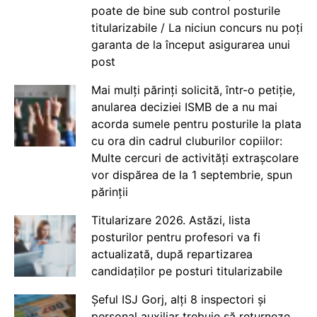
poate de bine sub control posturile
titularizabile / La niciun concurs nu poți
garanta de la început asigurarea unui
post
Mai mulți părinți solicită, într-o petiție,
anularea deciziei ISMB de a nu mai
acorda sumele pentru posturile la plata
cu ora din cadrul cluburilor copiilor:
Multe cercuri de activități extrașcolare
vor dispărea de la 1 septembrie, spun
părinții
Titularizare 2026. Astăzi, lista
posturilor pentru profesori va fi
actualizată, după repartizarea
candidaților pe posturi titularizabile
Șeful ISJ Gorj, alți 8 inspectori și
personal auxiliar trebuie să returneze