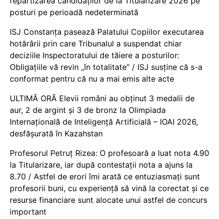
repartizarea candidaților de la Titularizare 2026 pe
posturi pe perioadă nedeterminată
ISJ Constanța pasează Palatului Copiilor executarea
hotărârii prin care Tribunalul a suspendat chiar
deciziile Inspectoratului de tăiere a posturilor:
Obligațiile vă revin „în totalitate” / ISJ susține că s-a
conformat pentru că nu a mai emis alte acte
ULTIMĂ ORĂ Elevii români au obținut 3 medalii de
aur, 2 de argint și 3 de bronz la Olimpiada
Internațională de Inteligență Artificială – IOAI 2026,
desfășurată în Kazahstan
Profesorul Petruț Rizea: O profesoară a luat nota 4.90
la Titularizare, iar după contestații nota a ajuns la
8.70 / Astfel de erori îmi arată ce entuziasmați sunt
profesorii buni, cu experiență să vină la corectat și ce
resurse financiare sunt alocate unui astfel de concurs
important