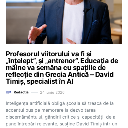
Profesorul viitorului va fi și
„înțelept”, și „antrenor”. Educația de
mâine va semăna cu spațiile de
reflecție din Grecia Antică – David
Timiș, specialist în AI
24 iunie 2026
Redacția
Inteligența artificială obligă școala să treacă de la
accentul pus pe memorare la dezvoltarea
discernământului, gândirii critice și capacității de a
pune întrebări relevante, susține David Timiș într-un