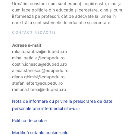
Urmărim constant cum sunt educați copiii noștri, cine și
cum face politicile din educație și cercetare, cine și cum
îi formează pe profesori, cât de adecvate la lumea în
care trăim sunt sistemele de educație și cercetare.
CONTACT REDACȚIE
Adrese e-mail
raluca.pantazi@edupedu.ro
mihai.peticila@edupedu.ro
costin.ionescu@edupedu.ro
alexa.stanescu@edupedu.ro
diana.ghimisi@edupedu.ro
stefan.lefter@edupedu.ro
ramona.florea@edupedu.ro
Notă de informare cu privire la prelucrarea de date
personale prin intermediul site-ului
Politica de cookie
Modifică setarile cookie-urilor