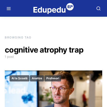
BROWSING TAG
cognitive atrophy trap
1 post
AI la Școală
Analize
Profesori