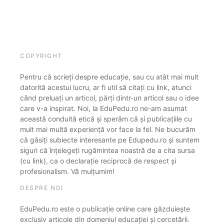
COPYRIGHT
Pentru că scrieți despre educație, sau cu atât mai mult
datorită acestui lucru, ar fi util să citați cu link, atunci
când preluați un articol, părți dintr-un articol sau o idee
care v-a inspirat. Noi, la EduPedu.ro ne-am asumat
această conduită etică și sperăm că și publicațiile cu
mult mai multă experiență vor face la fel. Ne bucurăm
că găsiți subiecte interesante pe Edupedu.ro și suntem
siguri că înțelegeți rugămintea noastră de a cita sursa
(cu link), ca o declarație reciprocă de respect și
profesionalism. Vă mulțumim!
DESPRE NOI
EduPedu.ro este o publicație online care găzduiește
exclusiv articole din domeniul educației și cercetării.