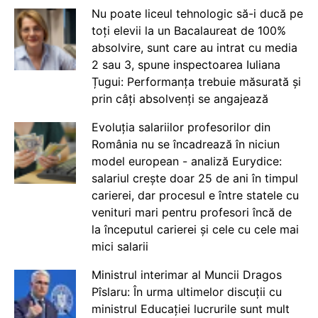
Nu poate liceul tehnologic să-i ducă pe
toți elevii la un Bacalaureat de 100%
absolvire, sunt care au intrat cu media
2 sau 3, spune inspectoarea Iuliana
Țugui: Performanța trebuie măsurată și
prin câți absolvenți se angajează
Evoluția salariilor profesorilor din
România nu se încadrează în niciun
model european - analiză Eurydice:
salariul crește doar 25 de ani în timpul
carierei, dar procesul e între statele cu
venituri mari pentru profesori încă de
la începutul carierei și cele cu cele mai
mici salarii
Ministrul interimar al Muncii Dragos
Pîslaru: În urma ultimelor discuții cu
ministrul Educației lucrurile sunt mult