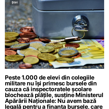
Știri
Peste 1.000 de elevi din colegiile
militare nu își primesc bursele din
cauza că inspectoratele școlare
blochează plățile, susține Ministerul
Apărării Naționale: Nu avem bază
legală pentru a finanța bursele, care