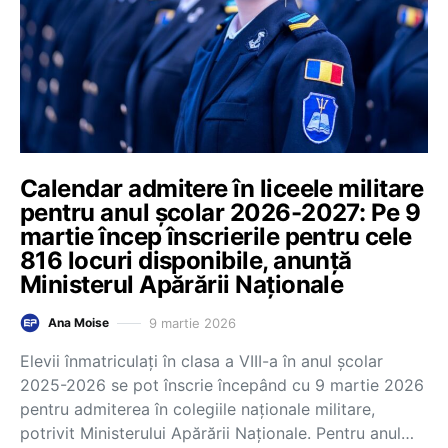
Calendar admitere în liceele militare
pentru anul școlar 2026-2027: Pe 9
martie încep înscrierile pentru cele
816 locuri disponibile, anunță
Ministerul Apărării Naționale
9 martie 2026
Ana Moise
Elevii înmatriculați în clasa a VIII-a în anul școlar
2025-2026 se pot înscrie începând cu 9 martie 2026
pentru admiterea în colegiile naționale militare,
potrivit Ministerului Apărării Naționale. Pentru anul…