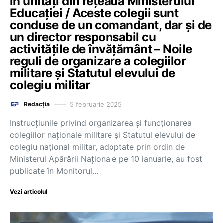
în unități din rețeaua Ministerului
Educației / Aceste colegii sunt
conduse de un comandant, dar și de
un director responsabil cu
activitățile de învățământ – Noile
reguli de organizare a colegiilor
militare și Statutul elevului de
colegiu militar
5 februarie 2025
Redacția
Instrucțiunile privind organizarea și funcționarea
colegiilor naționale militare și Statutul elevului de
colegiu național militar, adoptate prin ordin de
Ministerul Apărării Naționale pe 10 ianuarie, au fost
publicate în Monitorul…
Vezi articolul