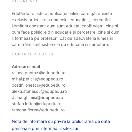
DESPRE NOI
EduPedu.ro este o publicație online care găzduiește
exclusiv articole din domeniul educației și cercetării.
Urmărim constant cum sunt educați copiii noștri, cine și
cum face politicile din educație și cercetare, cine și cum
îi formează pe profesori, cât de adecvate la lumea în
care trăim sunt sistemele de educație și cercetare.
CONTACT REDACȚIE
Adrese e-mail
raluca.pantazi@edupedu.ro
mihai.peticila@edupedu.ro
costin.ionescu@edupedu.ro
alexa.stanescu@edupedu.ro
diana.ghimisi@edupedu.ro
stefan.lefter@edupedu.ro
ramona.florea@edupedu.ro
Notă de informare cu privire la prelucrarea de date
personale prin intermediul site-ului