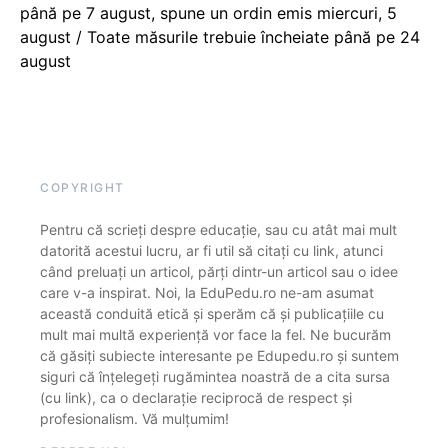
până pe 7 august, spune un ordin emis miercuri, 5
august / Toate măsurile trebuie încheiate până pe 24
august
COPYRIGHT
Pentru că scrieți despre educație, sau cu atât mai mult
datorită acestui lucru, ar fi util să citați cu link, atunci
când preluați un articol, părți dintr-un articol sau o idee
care v-a inspirat. Noi, la EduPedu.ro ne-am asumat
această conduită etică și sperăm că și publicațiile cu
mult mai multă experiență vor face la fel. Ne bucurăm
că găsiți subiecte interesante pe Edupedu.ro și suntem
siguri că înțelegeți rugămintea noastră de a cita sursa
(cu link), ca o declarație reciprocă de respect și
profesionalism. Vă mulțumim!