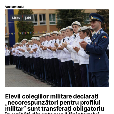
Vezi articolul
Liceu
Știri
Elevii colegiilor militare declarați
„necorespunzători pentru profilul
militar” sunt transferați obligatoriu