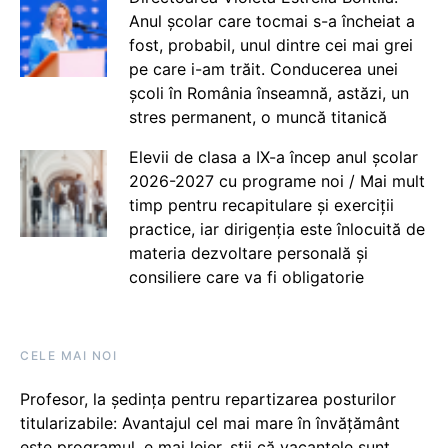
Anul școlar care tocmai s-a încheiat a
fost, probabil, unul dintre cei mai grei
pe care i-am trăit. Conducerea unei
școli în România înseamnă, astăzi, un
stres permanent, o muncă titanică
Elevii de clasa a IX-a încep anul școlar
2026-2027 cu programe noi / Mai mult
timp pentru recapitulare și exerciții
practice, iar dirigenția este înlocuită de
materia dezvoltare personală și
consiliere care va fi obligatorie
CELE MAI NOI
Profesor, la ședința pentru repartizarea posturilor
titularizabile: Avantajul cel mai mare în învățământ
este programul, e mai lejer, știi că vacanțele sunt