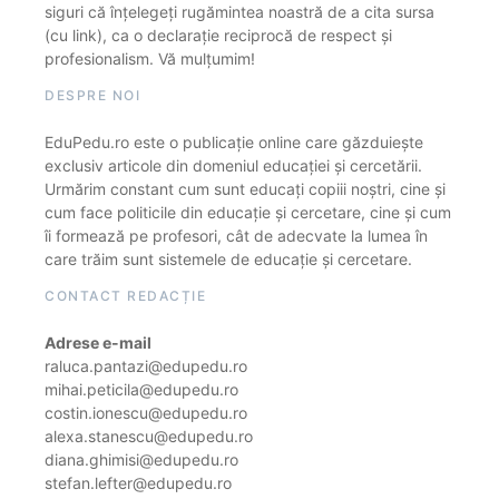
siguri că înțelegeți rugămintea noastră de a cita sursa
(cu link), ca o declarație reciprocă de respect și
profesionalism. Vă mulțumim!
DESPRE NOI
EduPedu.ro este o publicație online care găzduiește
exclusiv articole din domeniul educației și cercetării.
Urmărim constant cum sunt educați copiii noștri, cine și
cum face politicile din educație și cercetare, cine și cum
îi formează pe profesori, cât de adecvate la lumea în
care trăim sunt sistemele de educație și cercetare.
CONTACT REDACȚIE
Adrese e-mail
raluca.pantazi@edupedu.ro
mihai.peticila@edupedu.ro
costin.ionescu@edupedu.ro
alexa.stanescu@edupedu.ro
diana.ghimisi@edupedu.ro
stefan.lefter@edupedu.ro