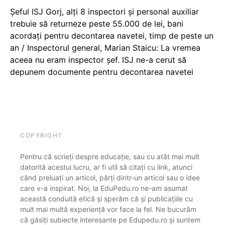
Șeful ISJ Gorj, alți 8 inspectori și personal auxiliar
trebuie să returneze peste 55.000 de lei, bani
acordați pentru decontarea navetei, timp de peste un
an / Inspectorul general, Marian Staicu: La vremea
aceea nu eram inspector șef. ISJ ne-a cerut să
depunem documente pentru decontarea navetei
COPYRIGHT
Pentru că scrieți despre educație, sau cu atât mai mult
datorită acestui lucru, ar fi util să citați cu link, atunci
când preluați un articol, părți dintr-un articol sau o idee
care v-a inspirat. Noi, la EduPedu.ro ne-am asumat
această conduită etică și sperăm că și publicațiile cu
mult mai multă experiență vor face la fel. Ne bucurăm
că găsiți subiecte interesante pe Edupedu.ro și suntem