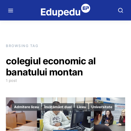
BROWSING TAG
colegiul economic al
banatului montan
1 post
Admitere liceu
Învățământ dual
Liceu
Universitate