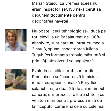
Marian Staicu: La vremea aceea nu
eram inspector șef. ISJ ne-a cerut să
depunem documente pentru
decontarea navetei
Nu poate liceul tehnologic să-i ducă pe
toți elevii la un Bacalaureat de 100%
absolvire, sunt care au intrat cu media
2 sau 3, spune inspectoarea Iuliana
Țugui: Performanța trebuie măsurată și
prin câți absolvenți se angajează
Evoluția salariilor profesorilor din
România nu se încadrează în niciun
model european - analiză Eurydice:
salariul crește doar 25 de ani în timpul
carierei, dar procesul e între statele cu
venituri mari pentru profesori încă de
la începutul carierei și cele cu cele mai