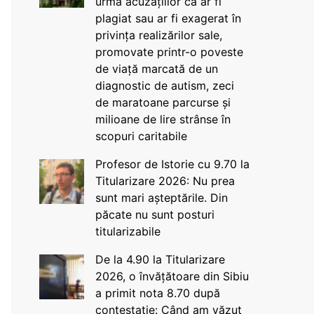
urma acuzațiilor că ar fi
plagiat sau ar fi exagerat în
privința realizărilor sale,
promovate printr-o poveste
de viață marcată de un
diagnostic de autism, zeci
de maratoane parcurse și
milioane de lire strânse în
scopuri caritabile
Profesor de Istorie cu 9.70 la
Titularizare 2026: Nu prea
sunt mari așteptările. Din
păcate nu sunt posturi
titularizabile
De la 4.90 la Titularizare
2026, o învățătoare din Sibiu
a primit nota 8.70 după
contestație: Când am văzut