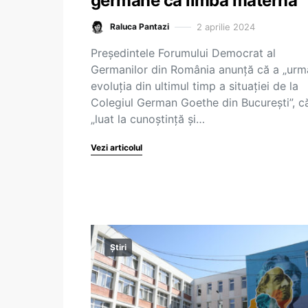
germane ca limbă maternă
2 aprilie 2024
Raluca Pantazi
Președintele Forumului Democrat al
Germanilor din România anunță că a „urmă
evoluția din ultimul timp a situației de la
Colegiul German Goethe din București”, c
„luat la cunoștință și…
Vezi articolul
Știri