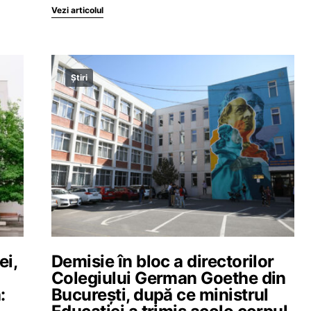
Vezi articolul
Știri
ei,
Demisie în bloc a directorilor
Colegiului German Goethe din
:
București, după ce ministrul