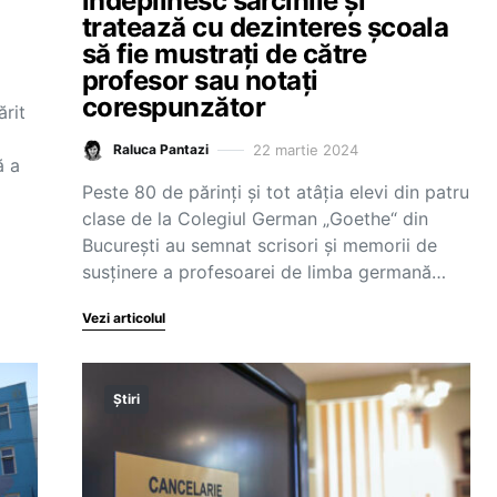
îndeplinesc sarcinile și
tratează cu dezinteres școala
să fie mustrați de către
profesor sau notați
corespunzător
rit
22 martie 2024
Raluca Pantazi
ă a
Peste 80 de părinți și tot atâția elevi din patru
clase de la Colegiul German „Goethe“ din
București au semnat scrisori și memorii de
susținere a profesoarei de limba germană…
Vezi articolul
Știri