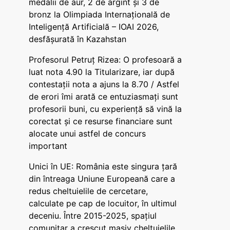
medalii de aur, 2 de argint și 3 de
bronz la Olimpiada Internațională de
Inteligență Artificială – IOAI 2026,
desfășurată în Kazahstan
Profesorul Petruț Rizea: O profesoară a
luat nota 4.90 la Titularizare, iar după
contestații nota a ajuns la 8.70 / Astfel
de erori îmi arată ce entuziasmați sunt
profesorii buni, cu experiență să vină la
corectat și ce resurse financiare sunt
alocate unui astfel de concurs
important
Unici în UE: România este singura țară
din întreaga Uniune Europeană care a
redus cheltuielile de cercetare,
calculate pe cap de locuitor, în ultimul
deceniu. Între 2015-2025, spațiul
comunitar a crescut masiv cheltuielile