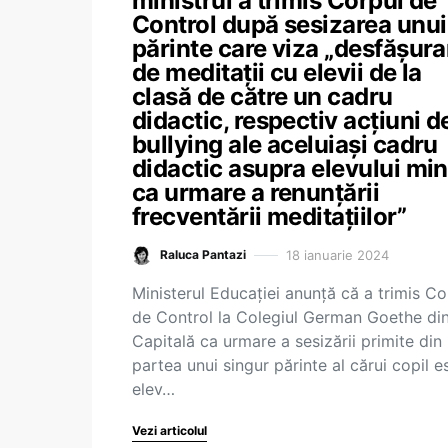
ministrul a trimis Corpul de
Control după sesizarea unui
părinte care viza „desfășura
de meditații cu elevii de la
clasă de către un cadru
didactic, respectiv acțiuni d
bullying ale aceluiași cadru
didactic asupra elevului mi
ca urmare a renunțării
frecventării meditațiilor”
18 ianuarie 2024
Raluca Pantazi
Ministerul Educației anunță că a trimis Co
de Control la Colegiul German Goethe di
Capitală ca urmare a sesizării primite din
partea unui singur părinte al cărui copil e
elev…
Vezi articolul