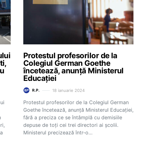
lui
Protestul profesorilor de la
i,
Colegiul German Goethe
ou
încetează, anunță Ministerul
Educației
18 ianuarie 2024
R.P.
ui
Protestul profesorilor de la Colegiul German
Goethe încetează, anunță Ministerul Educației,
n
fără a preciza ce se întâmplă cu demisiile
ri,
depuse de toți cei trei directori ai școlii.
-a
Ministerul precizează într-o…