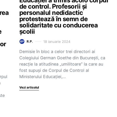
Educației a trimis acolo corpul
de control. Profesorii și
rea
personalul nedidactic
protestează în semn de
solidaritate cu conducerea
e
școlii
18 ianuarie 2024
R.P.
nor
Demisie în bloc a celor trei directori ai
Colegiului German Goethe din București, ca
reacție la atitudinea „umilitoare” la care au
fost supuși de Corpul de Control al
rpul
Ministerului Educației,…
n
Vezi articolul
ste