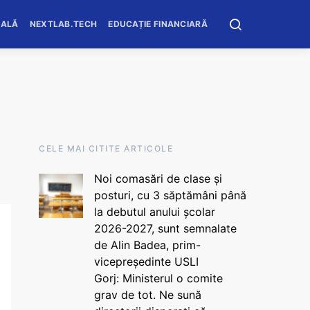
OALĂ
NEXTLAB.TECH
EDUCAȚIE FINANCIARĂ
CELE MAI CITITE ARTICOLE
Noi comasări de clase și
posturi, cu 3 săptămâni până
la debutul anului școlar
2026-2027, sunt semnalate
de Alin Badea, prim-
vicepreședinte USLI
Gorj: Ministerul o comite
grav de tot. Ne sună