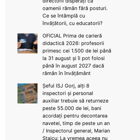
directorii disperați că
oamenii rămân fără posturi.
Ce se întâmplă cu
învățătorii, cu educatorii?
OFICIAL Prima de carieră
didactică 2026: profesorii
primesc cei 1.500 de lei până
la 31 august și îi pot folosi
până în august 2027 dacă
rămân în învățământ
Șeful ISJ Gorj, alți 8
inspectori și personal
auxiliar trebuie să returneze
peste 55.000 de lei, bani
acordați pentru decontarea
navetei, timp de peste un an
/ Inspectorul general, Marian
Staicu: La vremea aceea nu