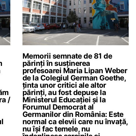
Memorii semnate de 81 de
m
părinți în susținerea
a
profesoarei Maria Lipan Weber
a
de la Colegiul German Goethe,
ținta unor critici ale altor
uăm
părinți, au fost depuse la
ra /
Ministerul Educației și la
Forumul Democrat al
Germanilor din România: Este
ul
normal ca elevii care nu învață,
nu își fac temele, nu