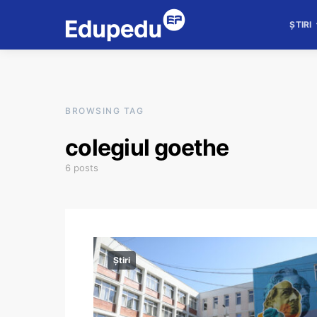
ȘTIRI
BROWSING TAG
colegiul goethe
6 posts
Știri