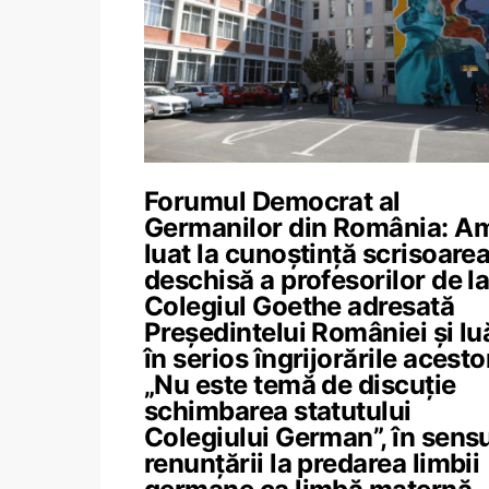
Forumul Democrat al
Germanilor din România: A
luat la cunoștință scrisoare
deschisă a profesorilor de l
Colegiul Goethe adresată
Președintelui României și l
în serios îngrijorările acesto
„Nu este temă de discuție
schimbarea statutului
Colegiului German”, în sens
renunțării la predarea limbii