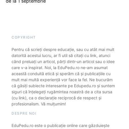
de la 1 septembrie
COPYRIGHT
Pentru că scrieți despre educație, sau cu atât mai mult
datorită acestui lucru, ar fi util să citați cu link, atunci
când preluați un articol, părți dintr-un articol sau o idee
care v-a inspirat. Noi, la EduPedu.ro ne-am asumat
această conduită etică și sperăm că și publicațiile cu
mult mai multă experiență vor face la fel. Ne bucurăm
că găsiți subiecte interesante pe Edupedu.ro și suntem
siguri că înțelegeți rugămintea noastră de a cita sursa
(cu link), ca o declarație reciprocă de respect și
profesionalism. Vă mulțumim!
DESPRE NOI
EduPedu.ro este o publicație online care găzduiește