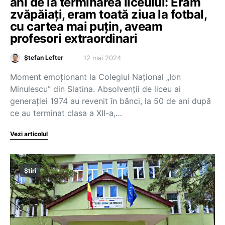
ani de la terminarea liceului: Eram
zvăpăiați, eram toată ziua la fotbal,
cu cartea mai puțin, aveam
profesori extraordinari
12 mai 2024
Ștefan Lefter
Moment emoționant la Colegiul Național „Ion
Minulescu” din Slatina. Absolvenții de liceu ai
generației 1974 au revenit în bănci, la 50 de ani după
ce au terminat clasa a XII-a,…
Vezi articolul
Știri