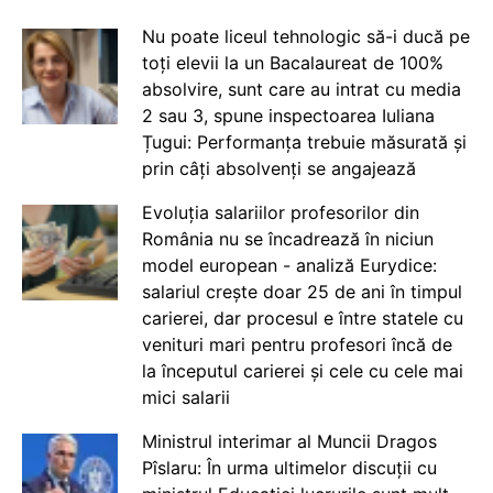
Nu poate liceul tehnologic să-i ducă pe
toți elevii la un Bacalaureat de 100%
absolvire, sunt care au intrat cu media
2 sau 3, spune inspectoarea Iuliana
Țugui: Performanța trebuie măsurată și
prin câți absolvenți se angajează
Evoluția salariilor profesorilor din
România nu se încadrează în niciun
model european - analiză Eurydice:
salariul crește doar 25 de ani în timpul
carierei, dar procesul e între statele cu
venituri mari pentru profesori încă de
la începutul carierei și cele cu cele mai
mici salarii
Ministrul interimar al Muncii Dragos
Pîslaru: În urma ultimelor discuții cu