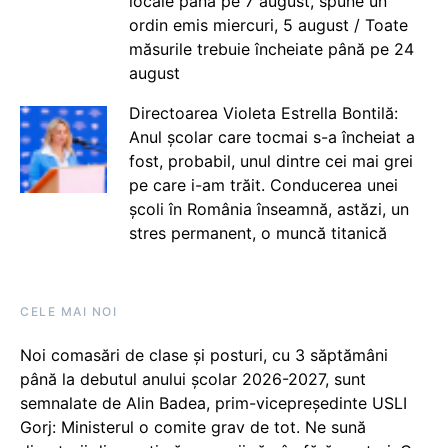
locale până pe 7 august, spune un
ordin emis miercuri, 5 august / Toate
măsurile trebuie încheiate până pe 24
august
Directoarea Violeta Estrella Bontilă:
Anul școlar care tocmai s-a încheiat a
fost, probabil, unul dintre cei mai grei
pe care i-am trăit. Conducerea unei
școli în România înseamnă, astăzi, un
stres permanent, o muncă titanică
CELE MAI NOI
Noi comasări de clase și posturi, cu 3 săptămâni
până la debutul anului școlar 2026-2027, sunt
semnalate de Alin Badea, prim-vicepreședinte USLI
Gorj: Ministerul o comite grav de tot. Ne sună