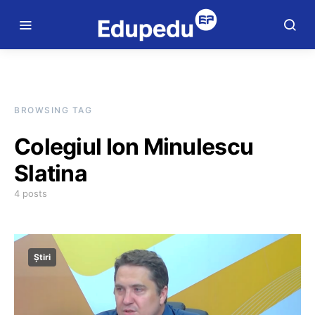
BROWSING TAG
Colegiul Ion Minulescu
Slatina
4 posts
Știri