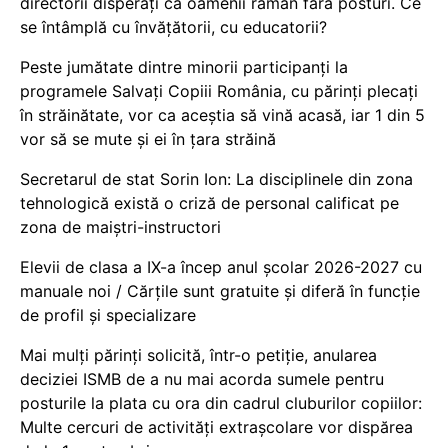
directorii disperați că oamenii rămân fără posturi. Ce
se întâmplă cu învățătorii, cu educatorii?
Peste jumătate dintre minorii participanți la
programele Salvați Copiii România, cu părinți plecați
în străinătate, vor ca aceștia să vină acasă, iar 1 din 5
vor să se mute și ei în țara străină
Secretarul de stat Sorin Ion: La disciplinele din zona
tehnologică există o criză de personal calificat pe
zona de maiștri-instructori
Elevii de clasa a IX-a încep anul școlar 2026-2027 cu
manuale noi / Cărțile sunt gratuite și diferă în funcție
de profil și specializare
Mai mulți părinți solicită, într-o petiție, anularea
deciziei ISMB de a nu mai acorda sumele pentru
posturile la plata cu ora din cadrul cluburilor copiilor:
Multe cercuri de activități extrașcolare vor dispărea