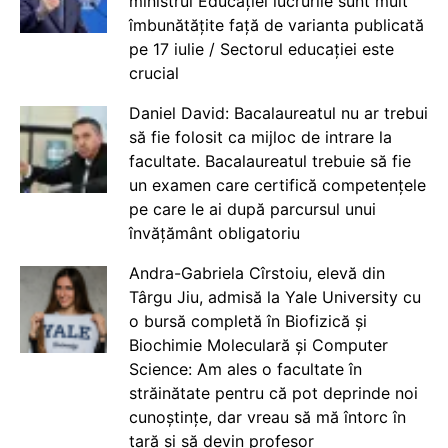
ministrul Educației lucrurile sunt mult
îmbunătățite față de varianta publicată
pe 17 iulie / Sectorul educației este
crucial
Daniel David: Bacalaureatul nu ar trebui
să fie folosit ca mijloc de intrare la
facultate. Bacalaureatul trebuie să fie
un examen care certifică competențele
pe care le ai după parcursul unui
învățământ obligatoriu
Andra-Gabriela Cîrstoiu, elevă din
Târgu Jiu, admisă la Yale University cu
o bursă completă în Biofizică și
Biochimie Moleculară și Computer
Science: Am ales o facultate în
străinătate pentru că pot deprinde noi
cunoștințe, dar vreau să mă întorc în
țară și să devin profesor