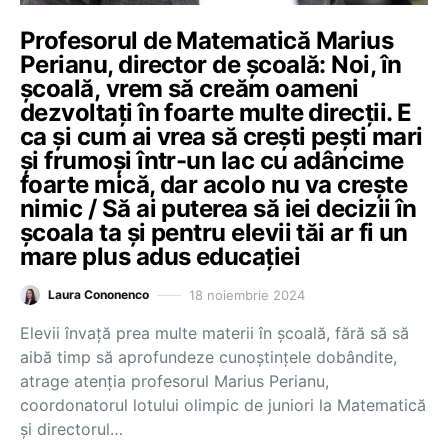
Profesorul de Matematică Marius
Perianu, director de școală: Noi, în
școală, vrem să creăm oameni
dezvoltați în foarte multe direcții. E
ca și cum ai vrea să crești pești mari
și frumoși într-un lac cu adâncime
foarte mică, dar acolo nu va crește
nimic / Să ai puterea să iei decizii în
școala ta și pentru elevii tăi ar fi un
mare plus adus educației
18 noiembrie 2024
Laura Cononenco
Elevii învață prea multe materii în școală, fără să să
aibă timp să aprofundeze cunoștințele dobândite,
atrage atenția profesorul Marius Perianu,
coordonatorul lotului olimpic de juniori la Matematică
și directorul…