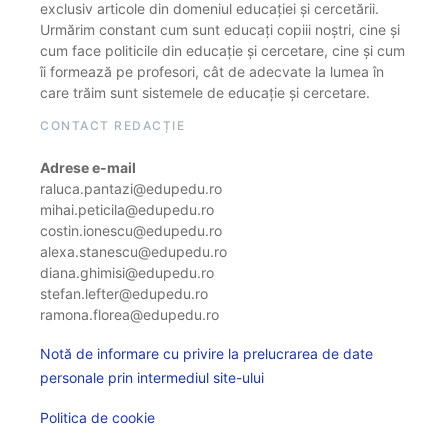
exclusiv articole din domeniul educației și cercetării.
Urmărim constant cum sunt educați copiii noștri, cine și
cum face politicile din educație și cercetare, cine și cum
îi formează pe profesori, cât de adecvate la lumea în
care trăim sunt sistemele de educație și cercetare.
CONTACT REDACȚIE
Adrese e-mail
raluca.pantazi@edupedu.ro
mihai.peticila@edupedu.ro
costin.ionescu@edupedu.ro
alexa.stanescu@edupedu.ro
diana.ghimisi@edupedu.ro
stefan.lefter@edupedu.ro
ramona.florea@edupedu.ro
Notă de informare cu privire la prelucrarea de date
personale prin intermediul site-ului
Politica de cookie