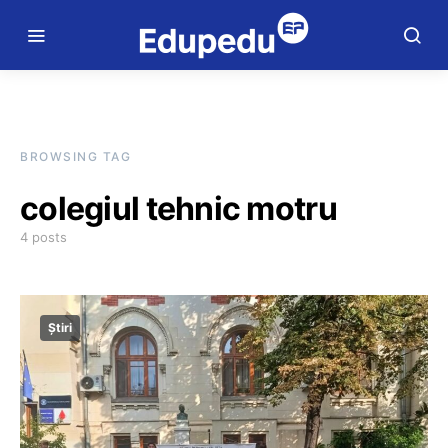
BROWSING TAG
colegiul tehnic motru
4 posts
Știri