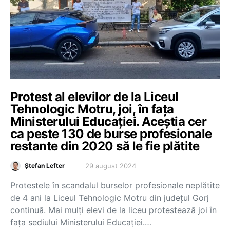
Protest al elevilor de la Liceul
Tehnologic Motru, joi, în fața
Ministerului Educației. Aceștia cer
ca peste 130 de burse profesionale
restante din 2020 să le fie plătite
29 august 2024
Ștefan Lefter
Protestele în scandalul burselor profesionale neplătite
de 4 ani la Liceul Tehnologic Motru din județul Gorj
continuă. Mai mulți elevi de la liceu protestează joi în
fața sediului Ministerului Educației.…