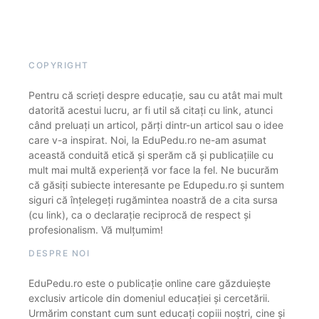
COPYRIGHT
Pentru că scrieți despre educație, sau cu atât mai mult
datorită acestui lucru, ar fi util să citați cu link, atunci
când preluați un articol, părți dintr-un articol sau o idee
care v-a inspirat. Noi, la EduPedu.ro ne-am asumat
această conduită etică și sperăm că și publicațiile cu
mult mai multă experiență vor face la fel. Ne bucurăm
că găsiți subiecte interesante pe Edupedu.ro și suntem
siguri că înțelegeți rugămintea noastră de a cita sursa
(cu link), ca o declarație reciprocă de respect și
profesionalism. Vă mulțumim!
DESPRE NOI
EduPedu.ro este o publicație online care găzduiește
exclusiv articole din domeniul educației și cercetării.
Urmărim constant cum sunt educați copiii noștri, cine și