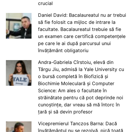
crucial
Daniel David: Bacalaureatul nu ar trebui
să fie folosit ca mijloc de intrare la
facultate. Bacalaureatul trebuie să fie
un examen care certifică competențele
pe care le ai după parcursul unui
învățământ obligatoriu
Andra-Gabriela Cîrstoiu, elevă din
Târgu Jiu, admisă la Yale University cu
o bursă completă în Biofizică și
Biochimie Moleculară și Computer
Science: Am ales o facultate în
străinătate pentru că pot deprinde noi
cunoștințe, dar vreau să mă întorc în
țară și să devin profesor
Vicepremierul Tanczos Barna: Dacă
învățământul nu se rezolvă, pică toată