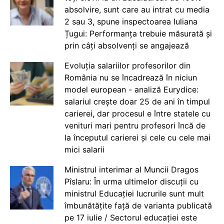
absolvire, sunt care au intrat cu media
2 sau 3, spune inspectoarea Iuliana
Țugui: Performanța trebuie măsurată și
prin câți absolvenți se angajează
Evoluția salariilor profesorilor din
România nu se încadrează în niciun
model european - analiză Eurydice:
salariul crește doar 25 de ani în timpul
carierei, dar procesul e între statele cu
venituri mari pentru profesori încă de
la începutul carierei și cele cu cele mai
mici salarii
Ministrul interimar al Muncii Dragos
Pîslaru: În urma ultimelor discuții cu
ministrul Educației lucrurile sunt mult
îmbunătățite față de varianta publicată
pe 17 iulie / Sectorul educației este