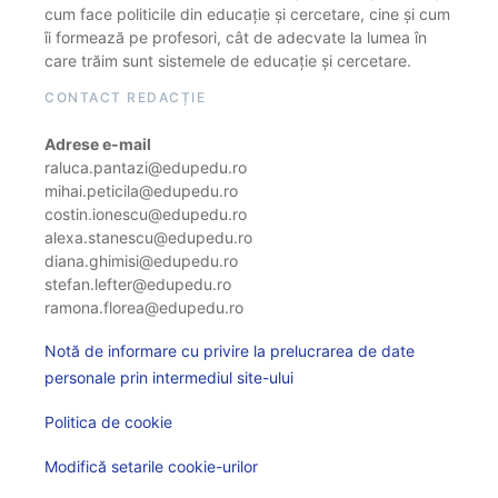
cum face politicile din educație și cercetare, cine și cum
îi formează pe profesori, cât de adecvate la lumea în
care trăim sunt sistemele de educație și cercetare.
CONTACT REDACȚIE
Adrese e-mail
raluca.pantazi@edupedu.ro
mihai.peticila@edupedu.ro
costin.ionescu@edupedu.ro
alexa.stanescu@edupedu.ro
diana.ghimisi@edupedu.ro
stefan.lefter@edupedu.ro
ramona.florea@edupedu.ro
Notă de informare cu privire la prelucrarea de date
personale prin intermediul site-ului
Politica de cookie
Modifică setarile cookie-urilor