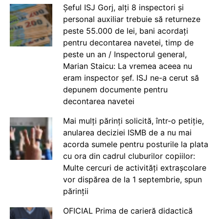
Șeful ISJ Gorj, alți 8 inspectori și
personal auxiliar trebuie să returneze
peste 55.000 de lei, bani acordați
pentru decontarea navetei, timp de
peste un an / Inspectorul general,
Marian Staicu: La vremea aceea nu
eram inspector șef. ISJ ne-a cerut să
depunem documente pentru
decontarea navetei
Mai mulți părinți solicită, într-o petiție,
anularea deciziei ISMB de a nu mai
acorda sumele pentru posturile la plata
cu ora din cadrul cluburilor copiilor:
Multe cercuri de activități extrașcolare
vor dispărea de la 1 septembrie, spun
părinții
OFICIAL Prima de carieră didactică