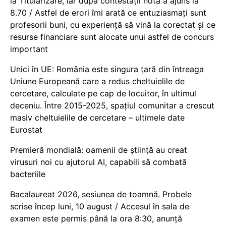
la Titularizare, iar după contestații nota a ajuns la
8.70 / Astfel de erori îmi arată ce entuziasmați sunt
profesorii buni, cu experiență să vină la corectat și ce
resurse financiare sunt alocate unui astfel de concurs
important
Unici în UE: România este singura țară din întreaga
Uniune Europeană care a redus cheltuielile de
cercetare, calculate pe cap de locuitor, în ultimul
deceniu. Între 2015-2025, spațiul comunitar a crescut
masiv cheltuielile de cercetare – ultimele date
Eurostat
Premieră mondială: oamenii de știință au creat
virusuri noi cu ajutorul AI, capabili să combată
bacteriile
Bacalaureat 2026, sesiunea de toamnă. Probele
scrise încep luni, 10 august / Accesul în sala de
examen este permis până la ora 8:30, anunță