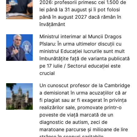
2026: profesorii primesc cei 1.500 de
lei până la 31 august și îi pot folosi
până în august 2027 dacă rămân în
învățământ
Ministrul interimar al Muncii Dragos
Pîslaru: În urma ultimelor discuții cu
ministrul Educației lucrurile sunt mult
îmbunătățite față de varianta publicată
pe 17 iulie / Sectorul educației este
crucial
Un cunoscut profesor de la Cambridge
a demisionat în urma acuzațiilor că ar
fi plagiat sau ar fi exagerat în privința
realizărilor sale, promovate printr-o
poveste de viață marcată de un
diagnostic de autism, zeci de
maratoane parcurse și milioane de lire
strânse în scopuri caritabile