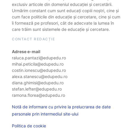
exclusiv articole din domeniul educației și cercetării.
Urmărim constant cum sunt educați copiii noștri, cine și
cum face politicile din educație și cercetare, cine și cum
îi formează pe profesori, cât de adecvate la lumea în
care trăim sunt sistemele de educație și cercetare.
CONTACT REDACȚIE
Adrese e-mail
raluca.pantazi@edupedu.ro
mihai.peticila@edupedu.ro
costin.ionescu@edupedu.ro
alexa.stanescu@edupedu.ro
diana.ghimisi@edupedu.ro
stefan.lefter@edupedu.ro
ramona.florea@edupedu.ro
Notă de informare cu privire la prelucrarea de date
personale prin intermediul site-ului
Politica de cookie