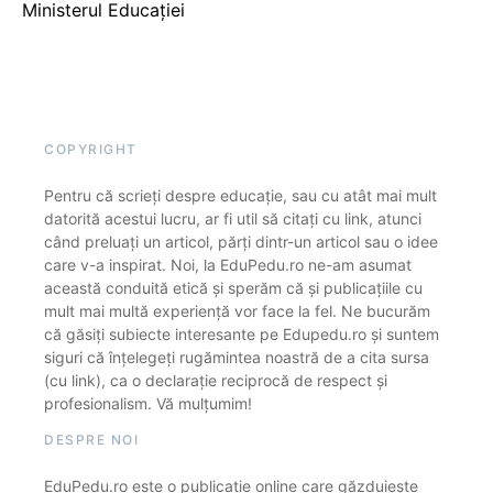
Ministerul Educației
COPYRIGHT
Pentru că scrieți despre educație, sau cu atât mai mult
datorită acestui lucru, ar fi util să citați cu link, atunci
când preluați un articol, părți dintr-un articol sau o idee
care v-a inspirat. Noi, la EduPedu.ro ne-am asumat
această conduită etică și sperăm că și publicațiile cu
mult mai multă experiență vor face la fel. Ne bucurăm
că găsiți subiecte interesante pe Edupedu.ro și suntem
siguri că înțelegeți rugămintea noastră de a cita sursa
(cu link), ca o declarație reciprocă de respect și
profesionalism. Vă mulțumim!
DESPRE NOI
EduPedu.ro este o publicație online care găzduiește