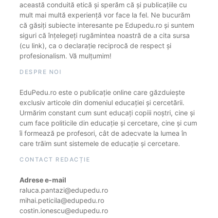
această conduită etică și sperăm că și publicațiile cu
mult mai multă experiență vor face la fel. Ne bucurăm
că găsiți subiecte interesante pe Edupedu.ro și suntem
siguri că înțelegeți rugămintea noastră de a cita sursa
(cu link), ca o declarație reciprocă de respect și
profesionalism. Vă mulțumim!
DESPRE NOI
EduPedu.ro este o publicație online care găzduiește
exclusiv articole din domeniul educației și cercetării.
Urmărim constant cum sunt educați copiii noștri, cine și
cum face politicile din educație și cercetare, cine și cum
îi formează pe profesori, cât de adecvate la lumea în
care trăim sunt sistemele de educație și cercetare.
CONTACT REDACȚIE
Adrese e-mail
raluca.pantazi@edupedu.ro
mihai.peticila@edupedu.ro
costin.ionescu@edupedu.ro