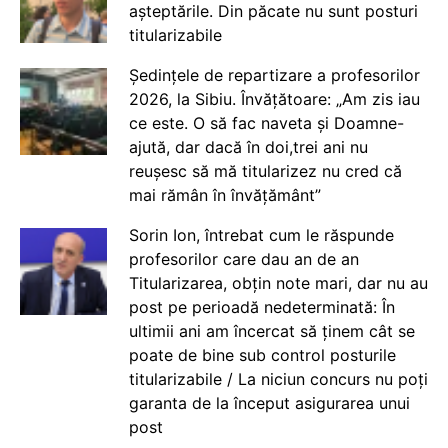
așteptările. Din păcate nu sunt posturi
titularizabile
Ședințele de repartizare a profesorilor
2026, la Sibiu. Învățătoare: „Am zis iau
ce este. O să fac naveta și Doamne-
ajută, dar dacă în doi,trei ani nu
reușesc să mă titularizez nu cred că
mai rămân în învățământ”
Sorin Ion, întrebat cum le răspunde
profesorilor care dau an de an
Titularizarea, obțin note mari, dar nu au
post pe perioadă nedeterminată: În
ultimii ani am încercat să ținem cât se
poate de bine sub control posturile
titularizabile / La niciun concurs nu poți
garanta de la început asigurarea unui
post