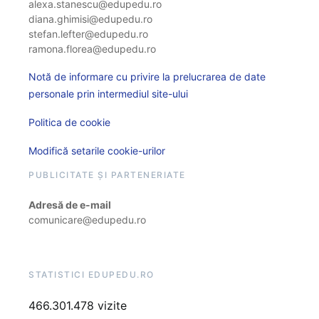
alexa.stanescu@edupedu.ro
diana.ghimisi@edupedu.ro
stefan.lefter@edupedu.ro
ramona.florea@edupedu.ro
Notă de informare cu privire la prelucrarea de date
personale prin intermediul site-ului
Politica de cookie
Modifică setarile cookie-urilor
PUBLICITATE ȘI PARTENERIATE
Adresă de e-mail
comunicare@edupedu.ro
STATISTICI EDUPEDU.RO
466.301.478 vizite