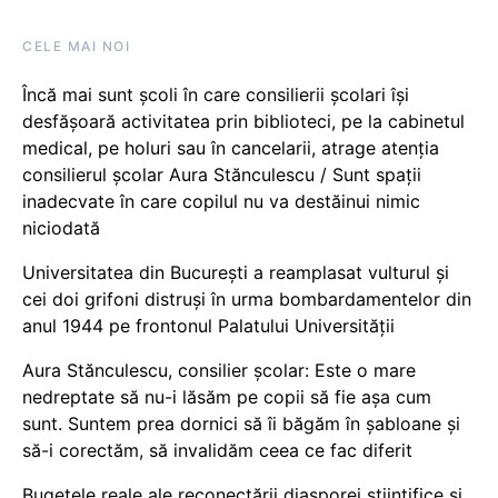
CELE MAI NOI
Încă mai sunt școli în care consilierii școlari își
desfășoară activitatea prin biblioteci, pe la cabinetul
medical, pe holuri sau în cancelarii, atrage atenția
consilierul școlar Aura Stănculescu / Sunt spații
inadecvate în care copilul nu va destăinui nimic
niciodată
Universitatea din București a reamplasat vulturul și
cei doi grifoni distruși în urma bombardamentelor din
anul 1944 pe frontonul Palatului Universității
Aura Stănculescu, consilier școlar: Este o mare
nedreptate să nu-i lăsăm pe copii să fie așa cum
sunt. Suntem prea dornici să îi băgăm în șabloane și
să-i corectăm, să invalidăm ceea ce fac diferit
Bugetele reale ale reconectării diasporei științifice și