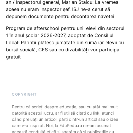
an / Inspectorul general, Marian Staicu: La vremea
aceea nu eram inspector șef. ISJ ne-a cerut să
depunem documente pentru decontarea navetei
Program de afterschool pentru unii elevi din sectorul
1 în anul școlar 2026-2027, adoptat de Consiliul
Local: Părinții plătesc jumătate din sumă iar elevii cu
bursă socială, CES sau cu dizabilităţi vor participa
gratuit
COPYRIGHT
Pentru că scrieți despre educație, sau cu atât mai mult
datorită acestui lucru, ar fi util să citați cu link, atunci
când preluați un articol, părți dintr-un articol sau o idee
care v-a inspirat. Noi, la EduPedu.ro ne-am asumat
această conduită etică și sperăm că și publicațiile cu