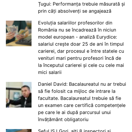
Țugui: Performanța trebuie măsurată și
prin câți absolvenți se angajează
Evoluția salariilor profesorilor din
România nu se încadrează în niciun
model european - analiză Eurydice:
salariul crește doar 25 de ani în timpul
carierei, dar procesul e între statele cu
venituri mari pentru profesori încă de
la începutul carierei și cele cu cele mai
mici salarii
Daniel David: Bacalaureatul nu ar trebui
să fie folosit ca mijloc de intrare la
facultate. Bacalaureatul trebuie să fie
un examen care certifică competențele
pe care le ai după parcursul unui
învățământ obligatoriu
Șeful ISJ Gorj, alți 8 inspectori și