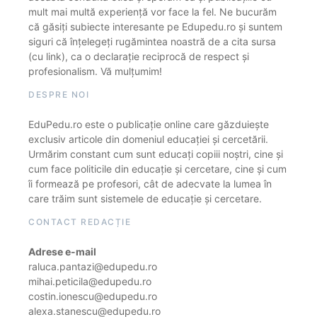
mult mai multă experiență vor face la fel. Ne bucurăm
că găsiți subiecte interesante pe Edupedu.ro și suntem
siguri că înțelegeți rugămintea noastră de a cita sursa
(cu link), ca o declarație reciprocă de respect și
profesionalism. Vă mulțumim!
DESPRE NOI
EduPedu.ro este o publicație online care găzduiește
exclusiv articole din domeniul educației și cercetării.
Urmărim constant cum sunt educați copiii noștri, cine și
cum face politicile din educație și cercetare, cine și cum
îi formează pe profesori, cât de adecvate la lumea în
care trăim sunt sistemele de educație și cercetare.
CONTACT REDACȚIE
Adrese e-mail
raluca.pantazi@edupedu.ro
mihai.peticila@edupedu.ro
costin.ionescu@edupedu.ro
alexa.stanescu@edupedu.ro