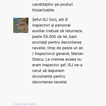
candidaților pe posturi
titularizabile
Șeful ISJ Gorj, alți 8
inspectori și personal
auxiliar trebuie să returneze
peste 55.000 de lei, bani
acordați pentru decontarea
navetei, timp de peste un an
/ Inspectorul general, Marian
Staicu: La vremea aceea nu
eram inspector șef. ISJ ne-a
cerut să depunem
documente pentru
decontarea navetei
CELE MAI NOI