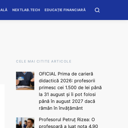
OALĂ
NEXTLAB.TECH
EDUCAȚIE FINANCIARĂ
CELE MAI CITITE ARTICOLE
OFICIAL Prima de carieră
didactică 2026: profesorii
primesc cei 1.500 de lei până
la 31 august și îi pot folosi
până în august 2027 dacă
rămân în învățământ
Profesorul Petruț Rizea: O
profesoară a luat nota 4.90