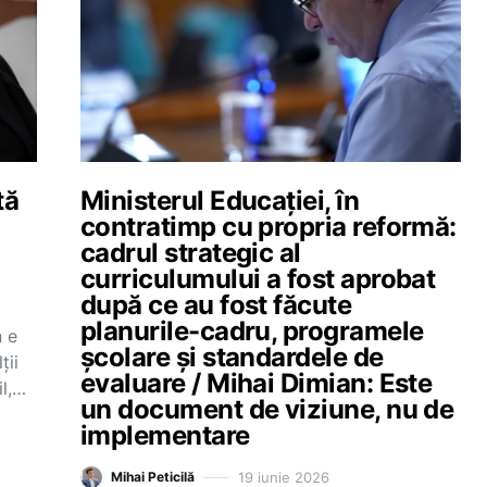
tă
Ministerul Educației, în
contratimp cu propria reformă:
cadrul strategic al
curriculumului a fost aprobat
după ce au fost făcute
planurile-cadru, programele
n e
școlare și standardele de
ţii
evaluare / Mihai Dimian: Este
il,…
un document de viziune, nu de
implementare
19 iunie 2026
Mihai Peticilă