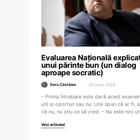
Evaluarea Naţională explica
unui părinte bun (un dialog
aproape socratic)
28 iunie 2026
Doru Căstăian
– Prima ȋntrebare este dacă acest exame
util şi oportun sau nu. Unii spun că ar fi, al
că nu, nu ştiu ce să cred. – Nu este nici ut
Vezi articolul