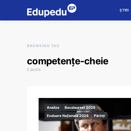
ȘTIRI
BROWSING TAG
competențe-cheie
2 posts
Analize
Bacalaureat 2026
Evaluare Națională 2026
Părinți