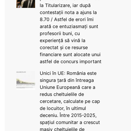
la Titularizare, iar după
contestații nota a ajuns la
8.70 / Astfel de erori îmi
arată ce entuziasmați sunt
profesorii buni, cu
experiență să vină la
corectat și ce resurse
financiare sunt alocate unui
astfel de concurs important
Unici în UE: România este
singura țară din întreaga
Uniune Europeană care a
redus cheltuielile de
cercetare, calculate pe cap
de locuitor, în ultimul
deceniu. Între 2015-2025,
spațiul comunitar a crescut
masiv cheltuielile de