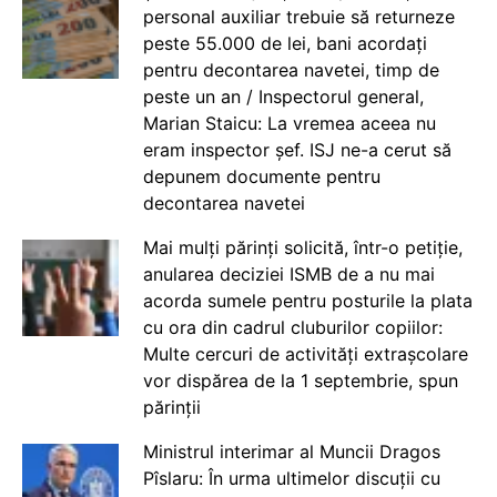
personal auxiliar trebuie să returneze
peste 55.000 de lei, bani acordați
pentru decontarea navetei, timp de
peste un an / Inspectorul general,
Marian Staicu: La vremea aceea nu
eram inspector șef. ISJ ne-a cerut să
depunem documente pentru
decontarea navetei
Mai mulți părinți solicită, într-o petiție,
anularea deciziei ISMB de a nu mai
acorda sumele pentru posturile la plata
cu ora din cadrul cluburilor copiilor:
Multe cercuri de activități extrașcolare
vor dispărea de la 1 septembrie, spun
părinții
Ministrul interimar al Muncii Dragos
Pîslaru: În urma ultimelor discuții cu