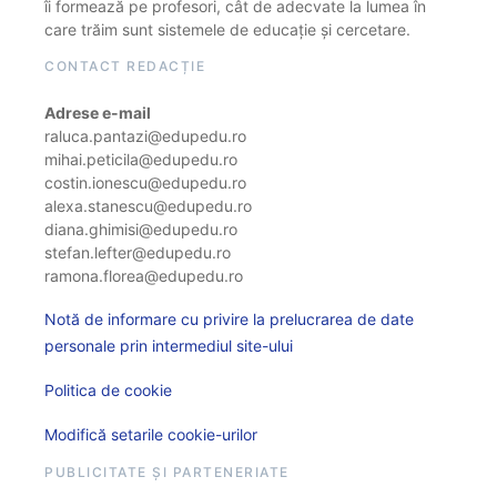
îi formează pe profesori, cât de adecvate la lumea în
care trăim sunt sistemele de educație și cercetare.
CONTACT REDACȚIE
Adrese e-mail
raluca.pantazi@edupedu.ro
mihai.peticila@edupedu.ro
costin.ionescu@edupedu.ro
alexa.stanescu@edupedu.ro
diana.ghimisi@edupedu.ro
stefan.lefter@edupedu.ro
ramona.florea@edupedu.ro
Notă de informare cu privire la prelucrarea de date
personale prin intermediul site-ului
Politica de cookie
Modifică setarile cookie-urilor
PUBLICITATE ȘI PARTENERIATE