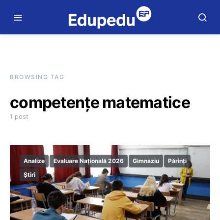
BROWSING TAG
competențe matematice
1 post
Analize
Evaluare Națională 2026
Gimnaziu
Părinți
Știri