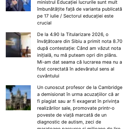
ministrul Educației lucrurile sunt mult
îmbunătățite față de varianta publicată
pe 17 iulie / Sectorul educației este
crucial
De la 4.90 la Titularizare 2026, o
învățătoare din Sibiu a primit nota 8.70
după contestație: Când am văzut nota
inițială, nu mă puteam opri din plâns.
Mi-am dat seama că lucrarea mea nu a
fost corectată în adevăratul sens al
cuvântului
Un cunoscut profesor de la Cambridge
a demisionat în urma acuzațiilor că ar
fi plagiat sau ar fi exagerat în privința
realizărilor sale, promovate printr-o
poveste de viață marcată de un
diagnostic de autism, zeci de
maratoane parcurse și milioane de lire