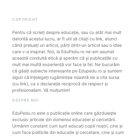
COPYRIGHT
Pentru că scrieți despre educație, sau cu atât mai mult
datorită acestui lucru, ar fi util să citați cu link, atunci
când preluați un articol, părți dintr-un articol sau o idee
care v-a inspirat. Noi, la EduPedu.ro ne-am asumat
această conduită etică și sperăm că și publicațiile cu
mult mai multă experiență vor face la fel. Ne bucurăm
că găsiți subiecte interesante pe Edupedu.ro și suntem
siguri că înțelegeți rugămintea noastră de a cita sursa
(cu link), ca o declarație reciprocă de respect și
profesionalism. Vă mulțumim!
DESPRE NOI
EduPedu.ro este o publicație online care găzduiește
exclusiv articole din domeniul educației și cercetării.
Urmărim constant cum sunt educați copiii noștri, cine și
cum face politicile din educație și cercetare, cine și cum