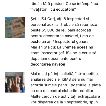
rămân fără posturi. Ce se întâmplă cu
învățătorii, cu educatorii?
Șeful ISJ Gorj, alți 8 inspectori și
personal auxiliar trebuie să returneze
peste 55.000 de lei, bani acordați
pentru decontarea navetei, timp de
peste un an / Inspectorul general,
Marian Staicu: La vremea aceea nu
eram inspector șef. ISJ ne-a cerut să
depunem documente pentru
decontarea navetei
Mai mulți părinți solicită, într-o petiție,
anularea deciziei ISMB de a nu mai
acorda sumele pentru posturile la plata
cu ora din cadrul cluburilor copiilor:
Multe cercuri de activități extrașcolare
vor dispărea de la 1 septembrie, spun