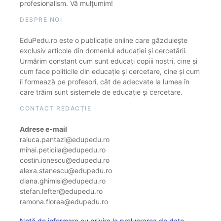
profesionalism. Vă mulțumim!
DESPRE NOI
EduPedu.ro este o publicație online care găzduiește
exclusiv articole din domeniul educației și cercetării.
Urmărim constant cum sunt educați copiii noștri, cine și
cum face politicile din educație și cercetare, cine și cum
îi formează pe profesori, cât de adecvate la lumea în
care trăim sunt sistemele de educație și cercetare.
CONTACT REDACȚIE
Adrese e-mail
raluca.pantazi@edupedu.ro
mihai.peticila@edupedu.ro
costin.ionescu@edupedu.ro
alexa.stanescu@edupedu.ro
diana.ghimisi@edupedu.ro
stefan.lefter@edupedu.ro
ramona.florea@edupedu.ro
Notă de informare cu privire la prelucrarea de date