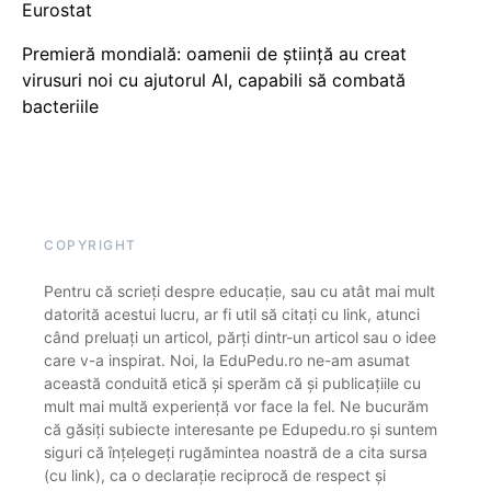
Eurostat
Premieră mondială: oamenii de știință au creat
virusuri noi cu ajutorul AI, capabili să combată
bacteriile
COPYRIGHT
Pentru că scrieți despre educație, sau cu atât mai mult
datorită acestui lucru, ar fi util să citați cu link, atunci
când preluați un articol, părți dintr-un articol sau o idee
care v-a inspirat. Noi, la EduPedu.ro ne-am asumat
această conduită etică și sperăm că și publicațiile cu
mult mai multă experiență vor face la fel. Ne bucurăm
că găsiți subiecte interesante pe Edupedu.ro și suntem
siguri că înțelegeți rugămintea noastră de a cita sursa
(cu link), ca o declarație reciprocă de respect și