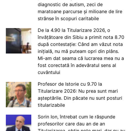
diagnostic de autism, zeci de
maratoane parcurse și milioane de lire
strânse în scopuri caritabile
De la 4.90 la Titularizare 2026, o
învățătoare din Sibiu a primit nota 8.70
după contestație: Când am văzut nota
inițială, nu mă puteam opri din plâns.
Mi-am dat seama că lucrarea mea nu a
fost corectată în adevăratul sens al
cuvântului
Profesor de Istorie cu 9.70 la
Titularizare 2026: Nu prea sunt mari
așteptările. Din păcate nu sunt posturi
titularizabile
Sorin Ion, întrebat cum le răspunde
profesorilor care dau an de an
Titularizarea, obțin note mari, dar nu au