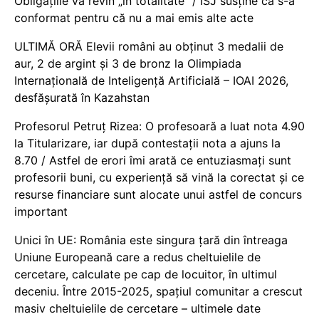
Obligațiile vă revin „în totalitate” / ISJ susține că s-a
conformat pentru că nu a mai emis alte acte
ULTIMĂ ORĂ Elevii români au obținut 3 medalii de
aur, 2 de argint și 3 de bronz la Olimpiada
Internațională de Inteligență Artificială – IOAI 2026,
desfășurată în Kazahstan
Profesorul Petruț Rizea: O profesoară a luat nota 4.90
la Titularizare, iar după contestații nota a ajuns la
8.70 / Astfel de erori îmi arată ce entuziasmați sunt
profesorii buni, cu experiență să vină la corectat și ce
resurse financiare sunt alocate unui astfel de concurs
important
Unici în UE: România este singura țară din întreaga
Uniune Europeană care a redus cheltuielile de
cercetare, calculate pe cap de locuitor, în ultimul
deceniu. Între 2015-2025, spațiul comunitar a crescut
masiv cheltuielile de cercetare – ultimele date