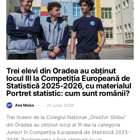
Trei elevi din Oradea au obținut
locul III la Competiția Europeană de
Statistică 2025-2026, cu materialul
Portret statistic: cum sunt românii?
25 iunie 2026
Ana Moise
Trei liceeni de la Colegiul Național „Onisifor Ghibu”
din Oradea au obținut locul al III-lea la categoria
Juniori în Competiția Europeană de Statistică 2025-
2026. Performanța a fost obținută cu un…