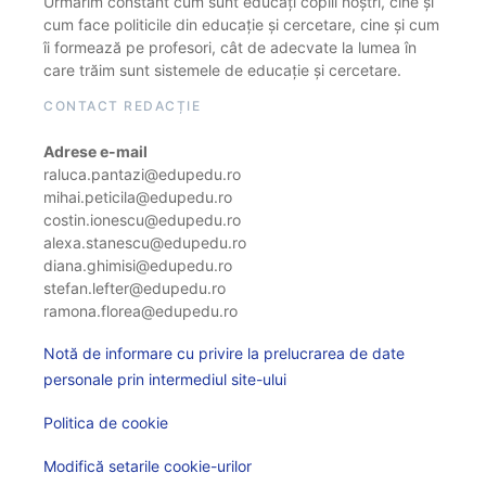
Urmărim constant cum sunt educați copiii noștri, cine și
cum face politicile din educație și cercetare, cine și cum
îi formează pe profesori, cât de adecvate la lumea în
care trăim sunt sistemele de educație și cercetare.
CONTACT REDACȚIE
Adrese e-mail
raluca.pantazi@edupedu.ro
mihai.peticila@edupedu.ro
costin.ionescu@edupedu.ro
alexa.stanescu@edupedu.ro
diana.ghimisi@edupedu.ro
stefan.lefter@edupedu.ro
ramona.florea@edupedu.ro
Notă de informare cu privire la prelucrarea de date
personale prin intermediul site-ului
Politica de cookie
Modifică setarile cookie-urilor