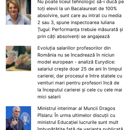
Nu poate liceul tehnologic să-i ducă pe
toți elevii la un Bacalaureat de 100%
absolvire, sunt care au intrat cu media
2 sau 3, spune inspectoarea Iuliana
Țugui: Performanța trebuie măsurată și
prin câți absolvenți se angajează
Evoluția salariilor profesorilor din
România nu se încadrează în niciun
model european - analiză Eurydice:
salariul crește doar 25 de ani în timpul
carierei, dar procesul e între statele cu
venituri mari pentru profesori încă de
la începutul carierei și cele cu cele mai
mici salarii
Ministrul interimar al Muncii Dragos
Pîslaru: În urma ultimelor discuții cu
ministrul Educației lucrurile sunt mult
îmbunătățite față de varianta publicată