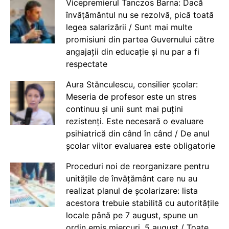
Vicepremierul Tanczos Barna: Dacă
învățământul nu se rezolvă, pică toată
legea salarizării / Sunt mai multe
promisiuni din partea Guvernului către
angajații din educație și nu par a fi
respectate
Aura Stănculescu, consilier școlar:
Meseria de profesor este un stres
continuu și unii sunt mai puțini
rezistenți. Este necesară o evaluare
psihiatrică din când în când / De anul
școlar viitor evaluarea este obligatorie
Proceduri noi de reorganizare pentru
unitățile de învățământ care nu au
realizat planul de școlarizare: lista
acestora trebuie stabilită cu autoritățile
locale până pe 7 august, spune un
ordin emis miercuri, 5 august / Toate