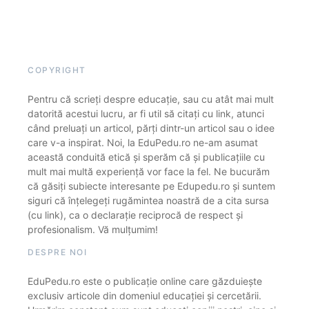
COPYRIGHT
Pentru că scrieți despre educație, sau cu atât mai mult
datorită acestui lucru, ar fi util să citați cu link, atunci
când preluați un articol, părți dintr-un articol sau o idee
care v-a inspirat. Noi, la EduPedu.ro ne-am asumat
această conduită etică și sperăm că și publicațiile cu
mult mai multă experiență vor face la fel. Ne bucurăm
că găsiți subiecte interesante pe Edupedu.ro și suntem
siguri că înțelegeți rugămintea noastră de a cita sursa
(cu link), ca o declarație reciprocă de respect și
profesionalism. Vă mulțumim!
DESPRE NOI
EduPedu.ro este o publicație online care găzduiește
exclusiv articole din domeniul educației și cercetării.