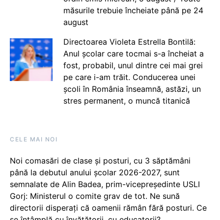
măsurile trebuie încheiate până pe 24
august
Directoarea Violeta Estrella Bontilă:
Anul școlar care tocmai s-a încheiat a
fost, probabil, unul dintre cei mai grei
pe care i-am trăit. Conducerea unei
școli în România înseamnă, astăzi, un
stres permanent, o muncă titanică
CELE MAI NOI
Noi comasări de clase și posturi, cu 3 săptămâni
până la debutul anului școlar 2026-2027, sunt
semnalate de Alin Badea, prim-vicepreședinte USLI
Gorj: Ministerul o comite grav de tot. Ne sună
directorii disperați că oamenii rămân fără posturi. Ce
se întâmplă cu învățătorii, cu educatorii?