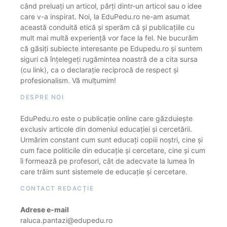
când preluați un articol, părți dintr-un articol sau o idee
care v-a inspirat. Noi, la EduPedu.ro ne-am asumat
această conduită etică și sperăm că și publicațiile cu
mult mai multă experiență vor face la fel. Ne bucurăm
că găsiți subiecte interesante pe Edupedu.ro și suntem
siguri că înțelegeți rugămintea noastră de a cita sursa
(cu link), ca o declarație reciprocă de respect și
profesionalism. Vă mulțumim!
DESPRE NOI
EduPedu.ro este o publicație online care găzduiește
exclusiv articole din domeniul educației și cercetării.
Urmărim constant cum sunt educați copiii noștri, cine și
cum face politicile din educație și cercetare, cine și cum
îi formează pe profesori, cât de adecvate la lumea în
care trăim sunt sistemele de educație și cercetare.
CONTACT REDACȚIE
Adrese e-mail
raluca.pantazi@edupedu.ro