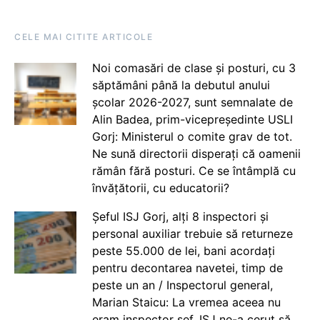
CELE MAI CITITE ARTICOLE
Noi comasări de clase și posturi, cu 3
săptămâni până la debutul anului
școlar 2026-2027, sunt semnalate de
Alin Badea, prim-vicepreședinte USLI
Gorj: Ministerul o comite grav de tot.
Ne sună directorii disperați că oamenii
rămân fără posturi. Ce se întâmplă cu
învățătorii, cu educatorii?
Șeful ISJ Gorj, alți 8 inspectori și
personal auxiliar trebuie să returneze
peste 55.000 de lei, bani acordați
pentru decontarea navetei, timp de
peste un an / Inspectorul general,
Marian Staicu: La vremea aceea nu
eram inspector șef. ISJ ne-a cerut să