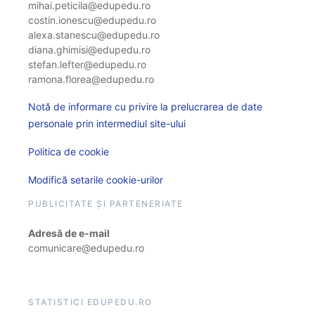
mihai.peticila@edupedu.ro
costin.ionescu@edupedu.ro
alexa.stanescu@edupedu.ro
diana.ghimisi@edupedu.ro
stefan.lefter@edupedu.ro
ramona.florea@edupedu.ro
Notă de informare cu privire la prelucrarea de date
personale prin intermediul site-ului
Politica de cookie
Modifică setarile cookie-urilor
PUBLICITATE ȘI PARTENERIATE
Adresă de e-mail
comunicare@edupedu.ro
STATISTICI EDUPEDU.RO