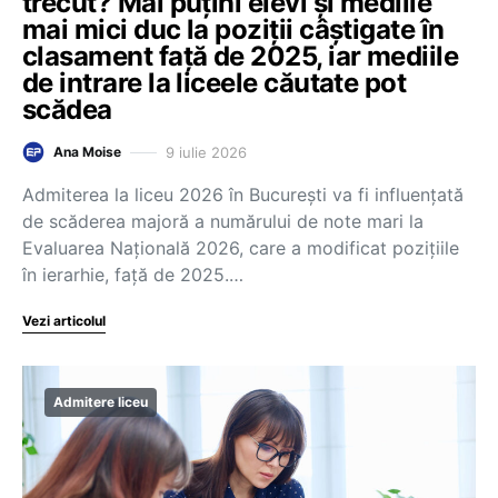
trecut? Mai puțini elevi și mediile
mai mici duc la poziții câștigate în
clasament față de 2025, iar mediile
de intrare la liceele căutate pot
scădea
9 iulie 2026
Ana Moise
Admiterea la liceu 2026 în București va fi influențată
de scăderea majoră a numărului de note mari la
Evaluarea Națională 2026, care a modificat pozițiile
în ierarhie, față de 2025.…
Vezi articolul
Admitere liceu