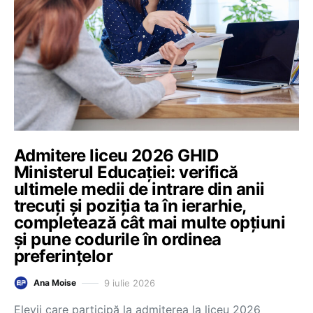
Admitere liceu 2026 GHID
Ministerul Educației: verifică
ultimele medii de intrare din anii
trecuți și poziția ta în ierarhie,
completează cât mai multe opțiuni
și pune codurile în ordinea
preferințelor
9 iulie 2026
Ana Moise
Elevii care participă la admiterea la liceu 2026