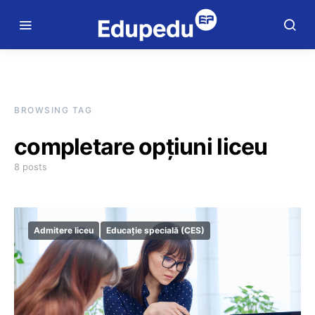
BROWSING TAG
completare opțiuni liceu
8 posts
Admitere liceu
Educație specială (CES)