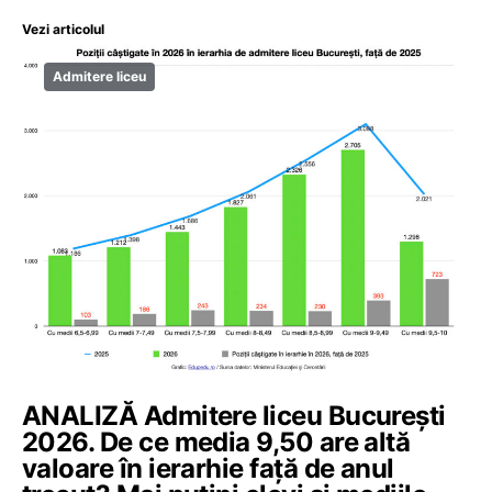
Vezi articolul
Admitere liceu
ANALIZĂ Admitere liceu București
2026. De ce media 9,50 are altă
valoare în ierarhie față de anul