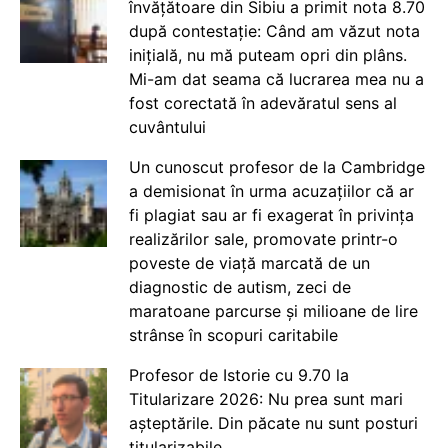
învățătoare din Sibiu a primit nota 8.70
după contestație: Când am văzut nota
inițială, nu mă puteam opri din plâns.
Mi-am dat seama că lucrarea mea nu a
fost corectată în adevăratul sens al
cuvântului
Un cunoscut profesor de la Cambridge
a demisionat în urma acuzațiilor că ar
fi plagiat sau ar fi exagerat în privința
realizărilor sale, promovate printr-o
poveste de viață marcată de un
diagnostic de autism, zeci de
maratoane parcurse și milioane de lire
strânse în scopuri caritabile
Profesor de Istorie cu 9.70 la
Titularizare 2026: Nu prea sunt mari
așteptările. Din păcate nu sunt posturi
titularizabile