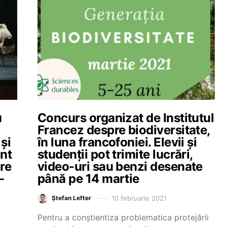
u
Concurs organizat de Institutul
Francez despre biodiversitate,
și
în luna francofoniei. Elevii și
unt
studenții pot trimite lucrări,
are
video-uri sau benzi desenate
-
până pe 14 martie
10 februarie 2021
Ștefan Lefter
Pentru a conștientiza problematica protejării