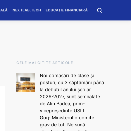
OALĂ
NEXTLAB.TECH
EDUCAȚIE FINANCIARĂ
CELE MAI CITITE ARTICOLE
Noi comasări de clase și
posturi, cu 3 săptămâni până
la debutul anului școlar
2026-2027, sunt semnalate
de Alin Badea, prim-
vicepreședinte USLI
Gorj: Ministerul o comite
grav de tot. Ne sună