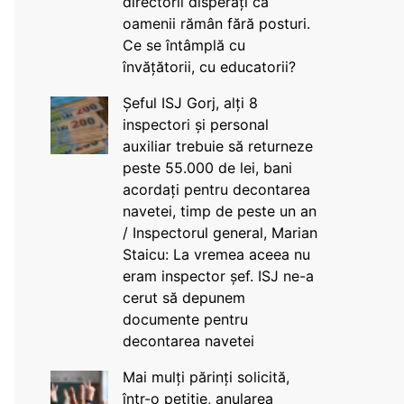
directorii disperați că
oamenii rămân fără posturi.
Ce se întâmplă cu
învățătorii, cu educatorii?
Șeful ISJ Gorj, alți 8
inspectori și personal
auxiliar trebuie să returneze
peste 55.000 de lei, bani
acordați pentru decontarea
navetei, timp de peste un an
/ Inspectorul general, Marian
Staicu: La vremea aceea nu
eram inspector șef. ISJ ne-a
cerut să depunem
documente pentru
decontarea navetei
Mai mulți părinți solicită,
într-o petiție, anularea