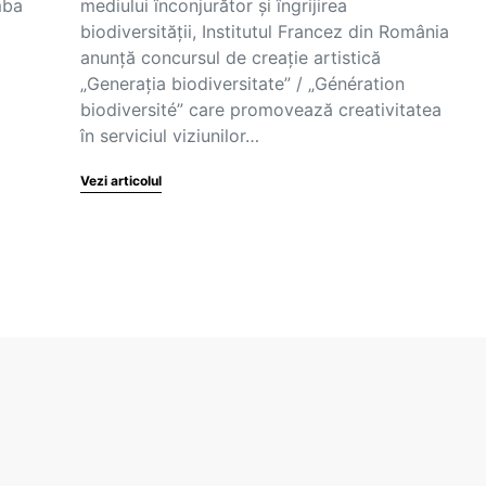
mba
mediului înconjurător și îngrijirea
biodiversității, Institutul Francez din România
anunță concursul de creație artistică
„Generația biodiversitate” / „Génération
biodiversité” care promovează creativitatea
în serviciul viziunilor…
Vezi articolul