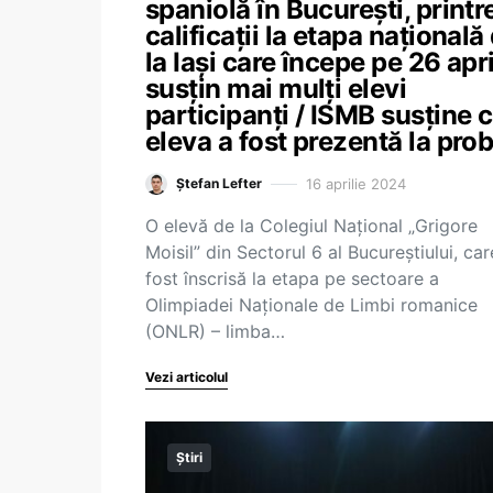
spaniolă în București, printr
calificații la etapa națională
la Iași care începe pe 26 apri
susțin mai mulți elevi
participanți / ISMB susține 
eleva a fost prezentă la pro
16 aprilie 2024
Ștefan Lefter
O elevă de la Colegiul Național „Grigore
Moisil” din Sectorul 6 al Bucureștiului, car
fost înscrisă la etapa pe sectoare a
Olimpiadei Naționale de Limbi romanice
(ONLR) – limba…
Vezi articolul
Știri