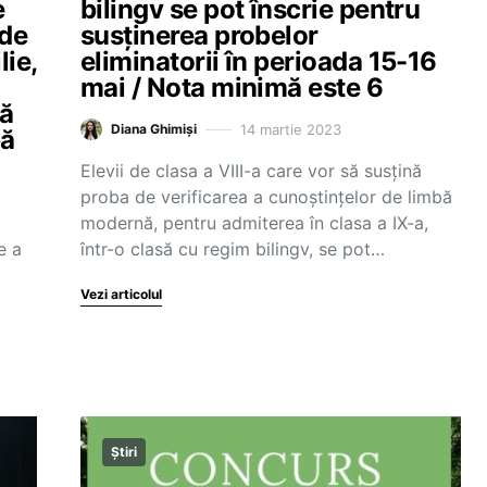
e
bilingv se pot înscrie pentru
 de
susținerea probelor
lie,
eliminatorii în perioada 15-16
mai / Nota minimă este 6
că
14 martie 2023
Diana Ghimiși
bă
Elevii de clasa a VIII-a care vor să susțină
proba de verificarea a cunoștințelor de limbă
modernă, pentru admiterea în clasa a IX-a,
e a
într-o clasă cu regim bilingv, se pot…
Vezi articolul
Știri