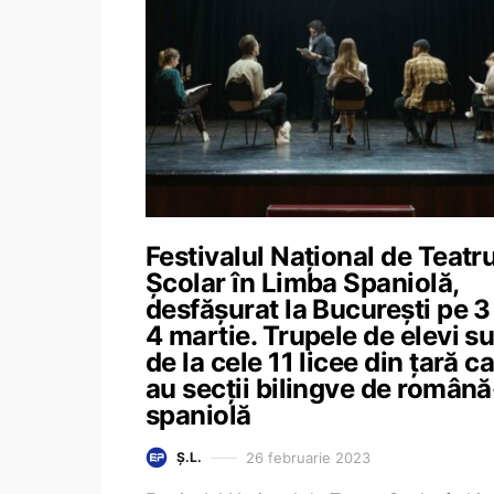
Festivalul Național de Teatr
Școlar în Limba Spaniolă,
desfășurat la București pe 3 
4 martie. Trupele de elevi s
de la cele 11 licee din țară c
au secții bilingve de română
spaniolă
26 februarie 2023
Ș.L.