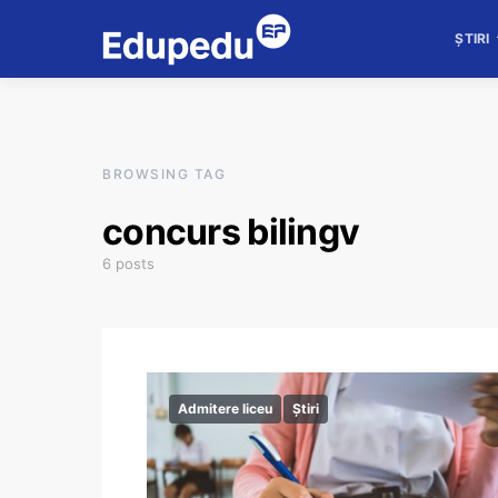
ȘTIRI
BROWSING TAG
concurs bilingv
6 posts
Admitere liceu
Știri