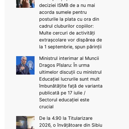
deciziei ISMB de a nu mai
acorda sumele pentru
posturile la plata cu ora din
cadrul cluburilor copiilor:
Multe cercuri de activități
extrașcolare vor dispărea de
la 1 septembrie, spun părinții
Ministrul interimar al Muncii
Dragos Pîslaru: În urma
ultimelor discuții cu ministrul
Educației lucrurile sunt mult
îmbunătățite față de varianta
publicată pe 17 iulie /
Sectorul educației este
crucial
De la 4.90 la Titularizare
2026, o învățătoare din Sibiu