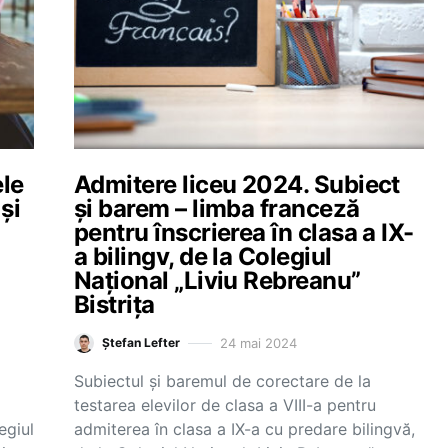
ele
Admitere liceu 2024. Subiect
și
și barem – limba franceză
pentru înscrierea în clasa a IX-
a bilingv, de la Colegiul
Național „Liviu Rebreanu”
Bistrița
24 mai 2024
Ștefan Lefter
Subiectul și baremul de corectare de la
testarea elevilor de clasa a VIII-a pentru
egiul
admiterea în clasa a IX-a cu predare bilingvă,