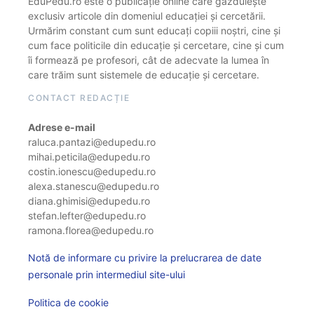
EduPedu.ro este o publicație online care găzduiește
exclusiv articole din domeniul educației și cercetării.
Urmărim constant cum sunt educați copiii noștri, cine și
cum face politicile din educație și cercetare, cine și cum
îi formează pe profesori, cât de adecvate la lumea în
care trăim sunt sistemele de educație și cercetare.
CONTACT REDACȚIE
Adrese e-mail
raluca.pantazi@edupedu.ro
mihai.peticila@edupedu.ro
costin.ionescu@edupedu.ro
alexa.stanescu@edupedu.ro
diana.ghimisi@edupedu.ro
stefan.lefter@edupedu.ro
ramona.florea@edupedu.ro
Notă de informare cu privire la prelucrarea de date
personale prin intermediul site-ului
Politica de cookie