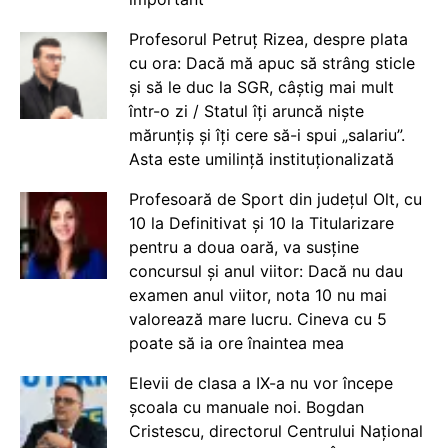
Profesorul Petruț Rizea, despre plata
cu ora: Dacă mă apuc să strâng sticle
și să le duc la SGR, câștig mai mult
într-o zi / Statul îți aruncă niște
mărunțiș și îți cere să-i spui „salariu”.
Asta este umilință instituționalizată
Profesoară de Sport din județul Olt, cu
10 la Definitivat și 10 la Titularizare
pentru a doua oară, va susține
concursul și anul viitor: Dacă nu dau
examen anul viitor, nota 10 nu mai
valorează mare lucru. Cineva cu 5
poate să ia ore înaintea mea
Elevii de clasa a IX-a nu vor începe
școala cu manuale noi. Bogdan
Cristescu, directorul Centrului Național