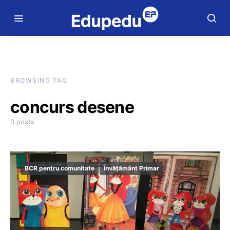
BROWSING TAG
concurs desene
3 posts
BCR pentru comunitate
Învățământ Primar