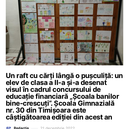
Un raft cu cărți lângă o pușculiță: un
elev de clasa a II-a și-a desenat
visul în cadrul concursului de
educație financiară „Școala banilor
bine-crescuți”. Școala Gimnazială
nr. 30 din Timișoara este
câștigătoarea ediției din acest an
21 decembrie 2022
Redacția