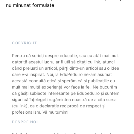
nu minunat formulate
COPYRIGHT
Pentru că scrieți despre educație, sau cu atât mai mult
datorită acestui lucru, ar fi util să citați cu link, atunci
când preluați un articol, părți dintr-un articol sau o idee
care v-a inspirat. Noi, la EduPedu.ro ne-am asumat
această conduită etică și sperăm că și publicațiile cu
mult mai multă experiență vor face la fel. Ne bucurăm
că găsiți subiecte interesante pe Edupedu.ro și suntem
siguri că înțelegeți rugămintea noastră de a cita sursa
(cu link), ca o declarație reciprocă de respect și
profesionalism. Vă mulțumim!
DESPRE NOI