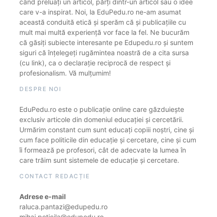
când preluați un articol, părți dintr-un articol sau o idee
care v-a inspirat. Noi, la EduPedu.ro ne-am asumat
această conduită etică și sperăm că și publicațiile cu
mult mai multă experiență vor face la fel. Ne bucurăm
că găsiți subiecte interesante pe Edupedu.ro și suntem
siguri că înțelegeți rugămintea noastră de a cita sursa
(cu link), ca o declarație reciprocă de respect și
profesionalism. Vă mulțumim!
DESPRE NOI
EduPedu.ro este o publicație online care găzduiește
exclusiv articole din domeniul educației și cercetării.
Urmărim constant cum sunt educați copiii noștri, cine și
cum face politicile din educație și cercetare, cine și cum
îi formează pe profesori, cât de adecvate la lumea în
care trăim sunt sistemele de educație și cercetare.
CONTACT REDACȚIE
Adrese e-mail
raluca.pantazi@edupedu.ro
mihai.peticila@edupedu.ro