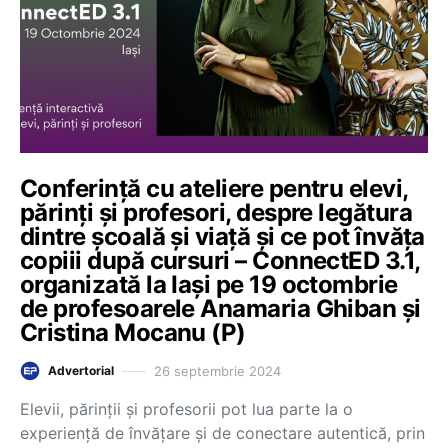
Conferință cu ateliere pentru elevi,
părinți și profesori, despre legătura
dintre școală și viață și ce pot învăța
copiii după cursuri – ConnectED 3.1,
organizată la Iași pe 19 octombrie
de profesoarele Anamaria Ghiban și
Cristina Mocanu (P)
26 septembrie 2024
Advertorial
Elevii, părinții și profesorii pot lua parte la o
experiență de învățare și de conectare autentică, prin