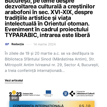
București, pe teme despre
dezvoltarea culturală a creștinilor
arabofoni în sec. XVI-XIX, despre
tradițiile artistice și viața
intelectuală în Orientul otoman.
Eveniment în cadrul proiectului
TYPARABIC, intrarea este liberă
14 martie 2024
Redacția
În zilele de 19 și 20 martie a.c. se va desfășura la
Biblioteca Sfântului Sinod (Mănăstirea Antim), Str.
Mitropolit Antim Ivireanul nr. 29, Sector 4, București,
a treia conferință internațională…
Vezi articolul
Știri