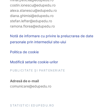
costin.ionescu@edupedu.ro
alexa.stanescu@edupedu.ro
diana.ghimisi@edupedu.ro
stefan.lefter@edupedu.ro
ramona.florea@edupedu.ro
Notă de informare cu privire la prelucrarea de date
personale prin intermediul site-ului
Politica de cookie
Modifică setarile cookie-urilor
PUBLICITATE ȘI PARTENERIATE
Adresă de e-mail
comunicare@edupedu.ro
STATISTICI EDUPEDU.RO