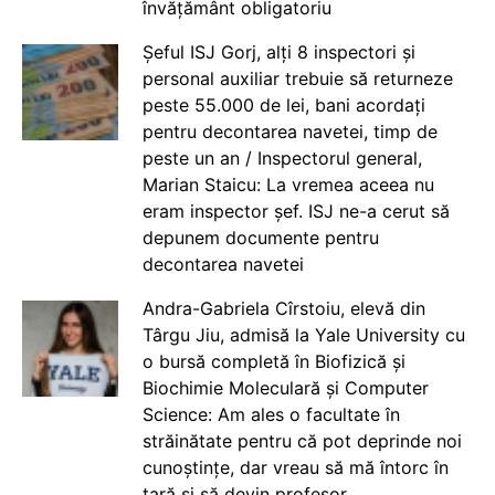
învățământ obligatoriu
Șeful ISJ Gorj, alți 8 inspectori și
personal auxiliar trebuie să returneze
peste 55.000 de lei, bani acordați
pentru decontarea navetei, timp de
peste un an / Inspectorul general,
Marian Staicu: La vremea aceea nu
eram inspector șef. ISJ ne-a cerut să
depunem documente pentru
decontarea navetei
Andra-Gabriela Cîrstoiu, elevă din
Târgu Jiu, admisă la Yale University cu
o bursă completă în Biofizică și
Biochimie Moleculară și Computer
Science: Am ales o facultate în
străinătate pentru că pot deprinde noi
cunoștințe, dar vreau să mă întorc în
țară și să devin profesor