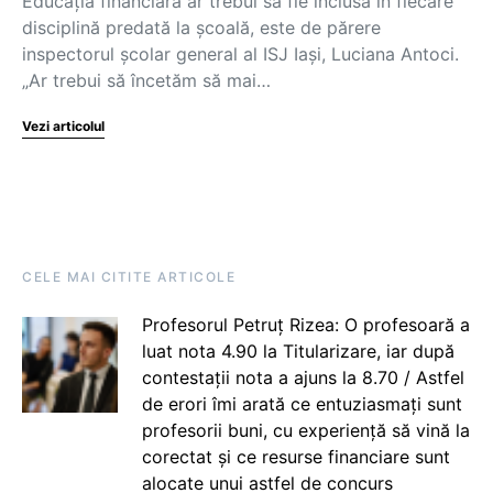
Educația financiară ar trebui să fie inclusă în fiecare
disciplină predată la școală, este de părere
inspectorul școlar general al ISJ Iași, Luciana Antoci.
„Ar trebui să încetăm să mai…
Vezi articolul
CELE MAI CITITE ARTICOLE
Profesorul Petruț Rizea: O profesoară a
luat nota 4.90 la Titularizare, iar după
contestații nota a ajuns la 8.70 / Astfel
de erori îmi arată ce entuziasmați sunt
profesorii buni, cu experiență să vină la
corectat și ce resurse financiare sunt
alocate unui astfel de concurs