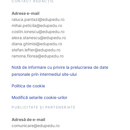
CONTACT REDACȚIE
Adrese e-mail
raluca.pantazi@edupedu.ro
mihai.peticila@edupedu.ro
costin.ionescu@edupedu.ro
alexa.stanescu@edupedu.ro
diana.ghimisi@edupedu.ro
stefan.lefter@edupedu.ro
ramona.florea@edupedu.ro
Notă de informare cu privire la prelucrarea de date
personale prin intermediul site-ului
Politica de cookie
Modifică setarile cookie-urilor
PUBLICITATE ȘI PARTENERIATE
Adresă de e-mail
comunicare@edupedu.ro