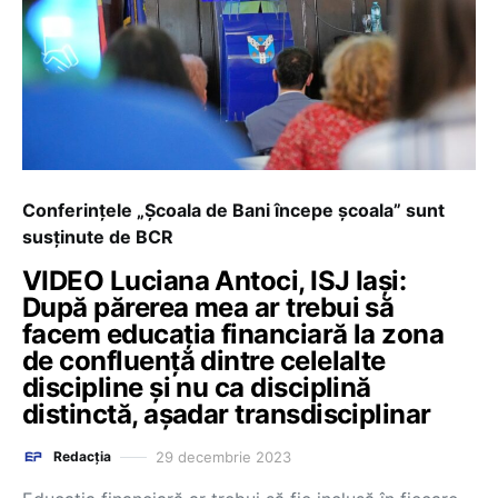
Conferințele „Școala de Bani începe școala” sunt
susținute de BCR
VIDEO Luciana Antoci, ISJ Iași:
După părerea mea ar trebui să
facem educația financiară la zona
de confluență dintre celelalte
discipline și nu ca disciplină
distinctă, așadar transdisciplinar
29 decembrie 2023
Redacția