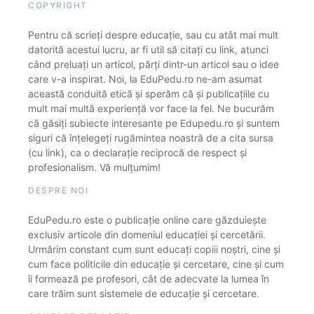
COPYRIGHT
Pentru că scrieți despre educație, sau cu atât mai mult
datorită acestui lucru, ar fi util să citați cu link, atunci
când preluați un articol, părți dintr-un articol sau o idee
care v-a inspirat. Noi, la EduPedu.ro ne-am asumat
această conduită etică și sperăm că și publicațiile cu
mult mai multă experiență vor face la fel. Ne bucurăm
că găsiți subiecte interesante pe Edupedu.ro și suntem
siguri că înțelegeți rugămintea noastră de a cita sursa
(cu link), ca o declarație reciprocă de respect și
profesionalism. Vă mulțumim!
DESPRE NOI
EduPedu.ro este o publicație online care găzduiește
exclusiv articole din domeniul educației și cercetării.
Urmărim constant cum sunt educați copiii noștri, cine și
cum face politicile din educație și cercetare, cine și cum
îi formează pe profesori, cât de adecvate la lumea în
care trăim sunt sistemele de educație și cercetare.