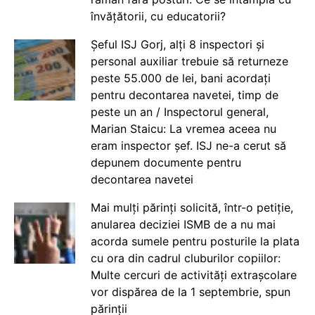
învățătorii, cu educatorii?
Șeful ISJ Gorj, alți 8 inspectori și
personal auxiliar trebuie să returneze
peste 55.000 de lei, bani acordați
pentru decontarea navetei, timp de
peste un an / Inspectorul general,
Marian Staicu: La vremea aceea nu
eram inspector șef. ISJ ne-a cerut să
depunem documente pentru
decontarea navetei
Mai mulți părinți solicită, într-o petiție,
anularea deciziei ISMB de a nu mai
acorda sumele pentru posturile la plata
cu ora din cadrul cluburilor copiilor:
Multe cercuri de activități extrașcolare
vor dispărea de la 1 septembrie, spun
părinții