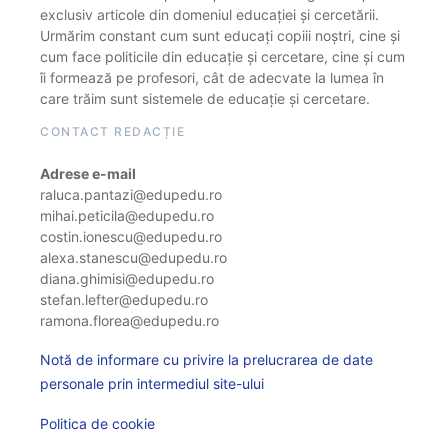
exclusiv articole din domeniul educației și cercetării.
Urmărim constant cum sunt educați copiii noștri, cine și
cum face politicile din educație și cercetare, cine și cum
îi formează pe profesori, cât de adecvate la lumea în
care trăim sunt sistemele de educație și cercetare.
CONTACT REDACȚIE
Adrese e-mail
raluca.pantazi@edupedu.ro
mihai.peticila@edupedu.ro
costin.ionescu@edupedu.ro
alexa.stanescu@edupedu.ro
diana.ghimisi@edupedu.ro
stefan.lefter@edupedu.ro
ramona.florea@edupedu.ro
Notă de informare cu privire la prelucrarea de date
personale prin intermediul site-ului
Politica de cookie