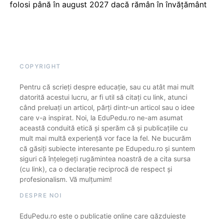
folosi până în august 2027 dacă rămân în învățământ
COPYRIGHT
Pentru că scrieți despre educație, sau cu atât mai mult
datorită acestui lucru, ar fi util să citați cu link, atunci
când preluați un articol, părți dintr-un articol sau o idee
care v-a inspirat. Noi, la EduPedu.ro ne-am asumat
această conduită etică și sperăm că și publicațiile cu
mult mai multă experiență vor face la fel. Ne bucurăm
că găsiți subiecte interesante pe Edupedu.ro și suntem
siguri că înțelegeți rugămintea noastră de a cita sursa
(cu link), ca o declarație reciprocă de respect și
profesionalism. Vă mulțumim!
DESPRE NOI
EduPedu.ro este o publicație online care găzduiește