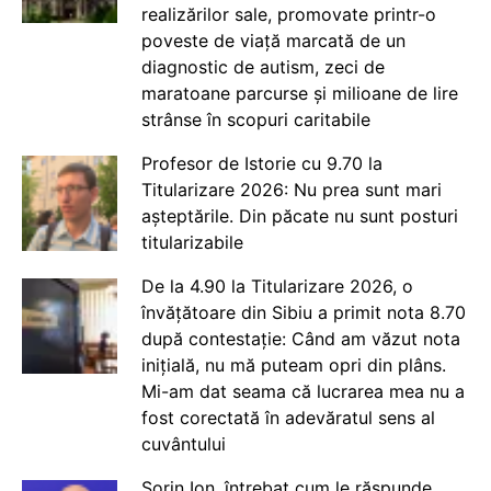
realizărilor sale, promovate printr-o
poveste de viață marcată de un
diagnostic de autism, zeci de
maratoane parcurse și milioane de lire
strânse în scopuri caritabile
Profesor de Istorie cu 9.70 la
Titularizare 2026: Nu prea sunt mari
așteptările. Din păcate nu sunt posturi
titularizabile
De la 4.90 la Titularizare 2026, o
învățătoare din Sibiu a primit nota 8.70
după contestație: Când am văzut nota
inițială, nu mă puteam opri din plâns.
Mi-am dat seama că lucrarea mea nu a
fost corectată în adevăratul sens al
cuvântului
Sorin Ion, întrebat cum le răspunde