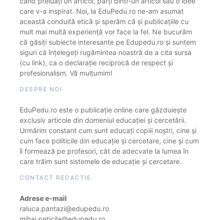
când preluați un articol, părți dintr-un articol sau o idee
care v-a inspirat. Noi, la EduPedu.ro ne-am asumat
această conduită etică și sperăm că și publicațiile cu
mult mai multă experiență vor face la fel. Ne bucurăm
că găsiți subiecte interesante pe Edupedu.ro și suntem
siguri că înțelegeți rugămintea noastră de a cita sursa
(cu link), ca o declarație reciprocă de respect și
profesionalism. Vă mulțumim!
DESPRE NOI
EduPedu.ro este o publicație online care găzduiește
exclusiv articole din domeniul educației și cercetării.
Urmărim constant cum sunt educați copiii noștri, cine și
cum face politicile din educație și cercetare, cine și cum
îi formează pe profesori, cât de adecvate la lumea în
care trăim sunt sistemele de educație și cercetare.
CONTACT REDACȚIE
Adrese e-mail
raluca.pantazi@edupedu.ro
mihai.peticila@edupedu.ro