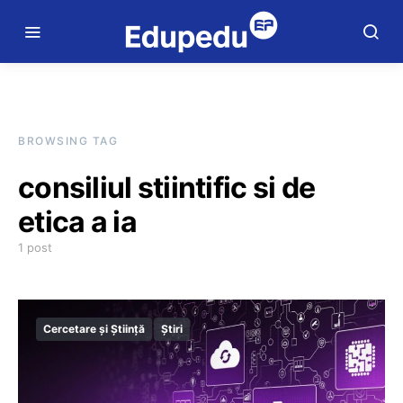
BROWSING TAG
consiliul stiintific si de
etica a ia
1 post
Cercetare și Știință
Știri