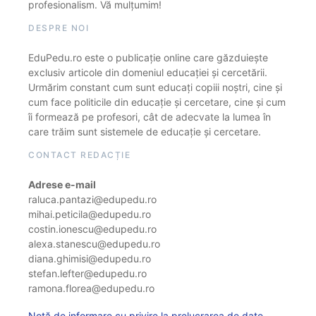
profesionalism. Vă mulțumim!
DESPRE NOI
EduPedu.ro este o publicație online care găzduiește
exclusiv articole din domeniul educației și cercetării.
Urmărim constant cum sunt educați copiii noștri, cine și
cum face politicile din educație și cercetare, cine și cum
îi formează pe profesori, cât de adecvate la lumea în
care trăim sunt sistemele de educație și cercetare.
CONTACT REDACȚIE
Adrese e-mail
raluca.pantazi@edupedu.ro
mihai.peticila@edupedu.ro
costin.ionescu@edupedu.ro
alexa.stanescu@edupedu.ro
diana.ghimisi@edupedu.ro
stefan.lefter@edupedu.ro
ramona.florea@edupedu.ro
Notă de informare cu privire la prelucrarea de date