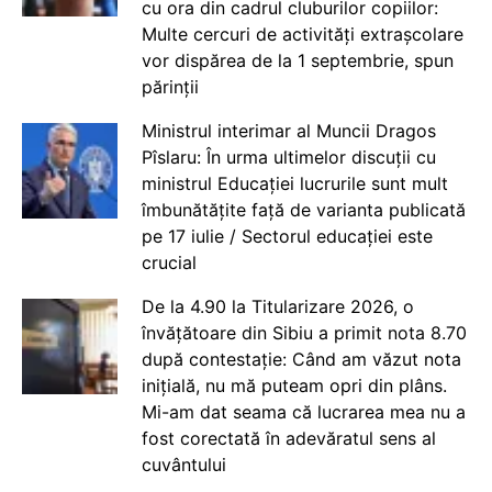
cu ora din cadrul cluburilor copiilor:
Multe cercuri de activități extrașcolare
vor dispărea de la 1 septembrie, spun
părinții
Ministrul interimar al Muncii Dragos
Pîslaru: În urma ultimelor discuții cu
ministrul Educației lucrurile sunt mult
îmbunătățite față de varianta publicată
pe 17 iulie / Sectorul educației este
crucial
De la 4.90 la Titularizare 2026, o
învățătoare din Sibiu a primit nota 8.70
după contestație: Când am văzut nota
inițială, nu mă puteam opri din plâns.
Mi-am dat seama că lucrarea mea nu a
fost corectată în adevăratul sens al
cuvântului