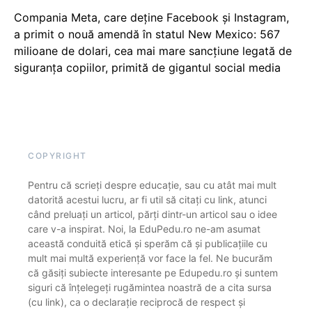
Compania Meta, care deține Facebook și Instagram,
a primit o nouă amendă în statul New Mexico: 567
milioane de dolari, cea mai mare sancțiune legată de
siguranța copiilor, primită de gigantul social media
COPYRIGHT
Pentru că scrieți despre educație, sau cu atât mai mult
datorită acestui lucru, ar fi util să citați cu link, atunci
când preluați un articol, părți dintr-un articol sau o idee
care v-a inspirat. Noi, la EduPedu.ro ne-am asumat
această conduită etică și sperăm că și publicațiile cu
mult mai multă experiență vor face la fel. Ne bucurăm
că găsiți subiecte interesante pe Edupedu.ro și suntem
siguri că înțelegeți rugămintea noastră de a cita sursa
(cu link), ca o declarație reciprocă de respect și