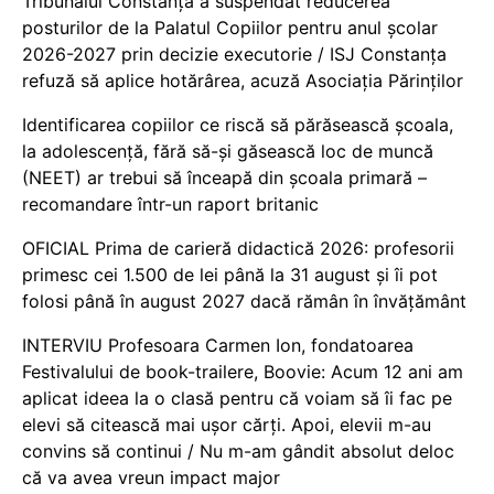
Tribunalul Constanța a suspendat reducerea
posturilor de la Palatul Copiilor pentru anul școlar
2026-2027 prin decizie executorie / ISJ Constanța
refuză să aplice hotărârea, acuză Asociația Părinților
Identificarea copiilor ce riscă să părăsească școala,
la adolescență, fără să-și găsească loc de muncă
(NEET) ar trebui să înceapă din școala primară –
recomandare într-un raport britanic
OFICIAL Prima de carieră didactică 2026: profesorii
primesc cei 1.500 de lei până la 31 august și îi pot
folosi până în august 2027 dacă rămân în învățământ
INTERVIU Profesoara Carmen Ion, fondatoarea
Festivalului de book-trailere, Boovie: Acum 12 ani am
aplicat ideea la o clasă pentru că voiam să îi fac pe
elevi să citească mai ușor cărți. Apoi, elevii m-au
convins să continui / Nu m-am gândit absolut deloc
că va avea vreun impact major