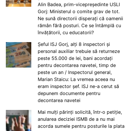
Alin Badea, prim-vicepreședinte USLI
Gorj: Ministerul o comite grav de tot.
Ne sună directorii disperați că oamenii
rămân fără posturi. Ce se întâmplă cu
învățătorii, cu educatorii?
Șeful ISJ Gorj, alți 8 inspectori și
personal auxiliar trebuie să returneze
peste 55.000 de lei, bani acordați
pentru decontarea navetei, timp de
peste un an / Inspectorul general,
Marian Staicu: La vremea aceea nu
eram inspector șef. ISJ ne-a cerut să
depunem documente pentru
decontarea navetei
Mai mulți părinți solicită, într-o petiție,
anularea deciziei ISMB de a nu mai
acorda sumele pentru posturile la plata