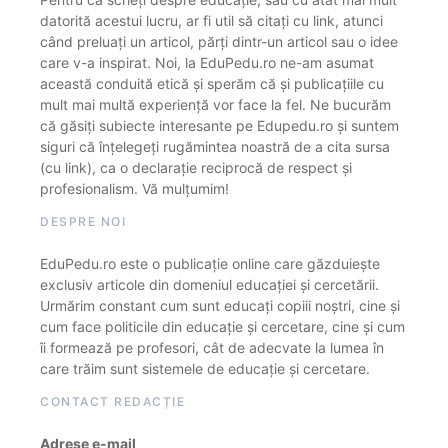
datorită acestui lucru, ar fi util să citați cu link, atunci
când preluați un articol, părți dintr-un articol sau o idee
care v-a inspirat. Noi, la EduPedu.ro ne-am asumat
această conduită etică și sperăm că și publicațiile cu
mult mai multă experiență vor face la fel. Ne bucurăm
că găsiți subiecte interesante pe Edupedu.ro și suntem
siguri că înțelegeți rugămintea noastră de a cita sursa
(cu link), ca o declarație reciprocă de respect și
profesionalism. Vă mulțumim!
DESPRE NOI
EduPedu.ro este o publicație online care găzduiește
exclusiv articole din domeniul educației și cercetării.
Urmărim constant cum sunt educați copiii noștri, cine și
cum face politicile din educație și cercetare, cine și cum
îi formează pe profesori, cât de adecvate la lumea în
care trăim sunt sistemele de educație și cercetare.
CONTACT REDACȚIE
Adrese e-mail