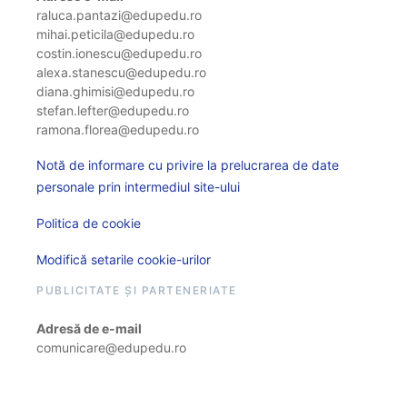
raluca.pantazi@edupedu.ro
mihai.peticila@edupedu.ro
costin.ionescu@edupedu.ro
alexa.stanescu@edupedu.ro
diana.ghimisi@edupedu.ro
stefan.lefter@edupedu.ro
ramona.florea@edupedu.ro
Notă de informare cu privire la prelucrarea de date
personale prin intermediul site-ului
Politica de cookie
Modifică setarile cookie-urilor
PUBLICITATE ȘI PARTENERIATE
Adresă de e-mail
comunicare@edupedu.ro