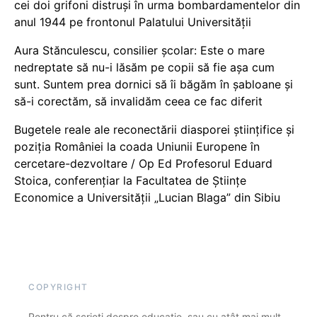
cei doi grifoni distruși în urma bombardamentelor din
anul 1944 pe frontonul Palatului Universității
Aura Stănculescu, consilier școlar: Este o mare
nedreptate să nu-i lăsăm pe copii să fie așa cum
sunt. Suntem prea dornici să îi băgăm în șabloane și
să-i corectăm, să invalidăm ceea ce fac diferit
Bugetele reale ale reconectării diasporei științifice și
poziția României la coada Uniunii Europene în
cercetare-dezvoltare / Op Ed Profesorul Eduard
Stoica, conferențiar la Facultatea de Științe
Economice a Universității „Lucian Blaga” din Sibiu
COPYRIGHT
Pentru că scrieți despre educație, sau cu atât mai mult