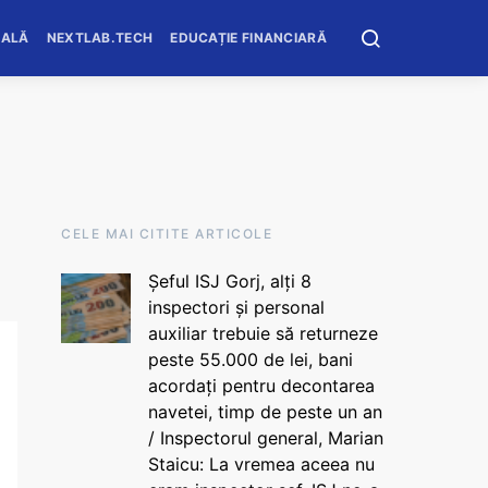
OALĂ
NEXTLAB.TECH
EDUCAȚIE FINANCIARĂ
CELE MAI CITITE ARTICOLE
Șeful ISJ Gorj, alți 8
inspectori și personal
auxiliar trebuie să returneze
peste 55.000 de lei, bani
acordați pentru decontarea
navetei, timp de peste un an
/ Inspectorul general, Marian
Staicu: La vremea aceea nu