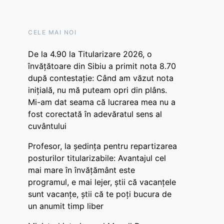
CELE MAI NOI
De la 4.90 la Titularizare 2026, o
învățătoare din Sibiu a primit nota 8.70
după contestație: Când am văzut nota
inițială, nu mă puteam opri din plâns.
Mi-am dat seama că lucrarea mea nu a
fost corectată în adevăratul sens al
cuvântului
Profesor, la ședința pentru repartizarea
posturilor titularizabile: Avantajul cel
mai mare în învățământ este
programul, e mai lejer, știi că vacanțele
sunt vacanţe, știi că te poți bucura de
un anumit timp liber