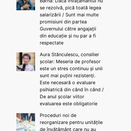
Barna: Dacă învățământul nu
se rezolvă, pică toată legea
salarizării / Sunt mai multe
promisiuni din partea
Guvernului către angajații
din educație și nu par a fi
respectate
Aura Stănculescu, consilier
școlar: Meseria de profesor
este un stres continuu și unii
sunt mai puțini rezistenți.
Este necesară o evaluare
psihiatrică din când în când /
De anul școlar viitor
evaluarea este obligatorie
Proceduri noi de
reorganizare pentru unitățile
de învățământ care nu au