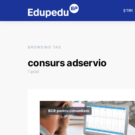
ȘTIRI
BROWSING TAG
consurs adservio
1 post
BCR pentru comunitate