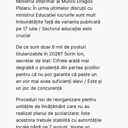
Ministrul interimar al Muncii Dragos
Pîslaru: În urma ultimelor discuții cu
ministrul Educației lucrurile sunt mult
îmbunătățite față de varianta publicată
pe 17 iulie / Sectorul educației este
crucial
De ce sunt doar 6 mii de posturi
titularizabile în 2026? Sorin Ion,
secretar de stat: Cifrele arată mai
degrabă o prudență din partea școlilor
pentru că nu pot garanta că peste un
an vor mai avea suficienți elevi / Este și
un joc de concurență
Proceduri noi de reorganizare pentru
unitățile de învățământ care nu au
realizat planul de școlarizare: lista
acestora trebuie stabilită cu autoritățile
locale până pe 7 august, spune un