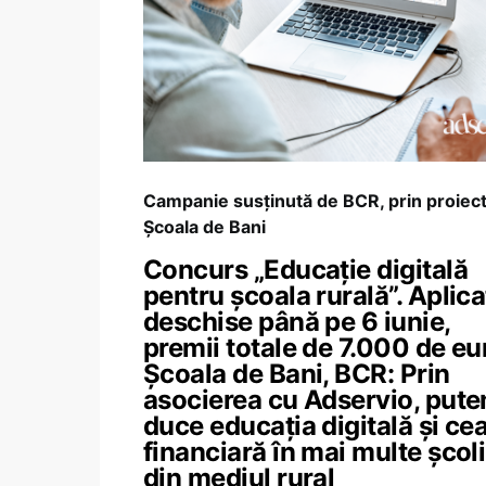
Campanie susținută de BCR, prin proiect
Școala de Bani
Concurs „Educație digitală
pentru școala rurală”. Aplicaț
deschise până pe 6 iunie,
premii totale de 7.000 de eu
Școala de Bani, BCR: Prin
asocierea cu Adservio, put
duce educația digitală și ce
financiară în mai multe școli
din mediul rural