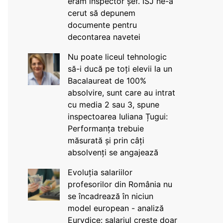
eram inspector șef. ISJ ne-a
cerut să depunem
documente pentru
decontarea navetei
Nu poate liceul tehnologic
să-i ducă pe toți elevii la un
Bacalaureat de 100%
absolvire, sunt care au intrat
cu media 2 sau 3, spune
inspectoarea Iuliana Țugui:
Performanța trebuie
măsurată și prin câți
absolvenți se angajează
Evoluția salariilor
profesorilor din România nu
se încadrează în niciun
model european - analiză
Eurydice: salariul crește doar