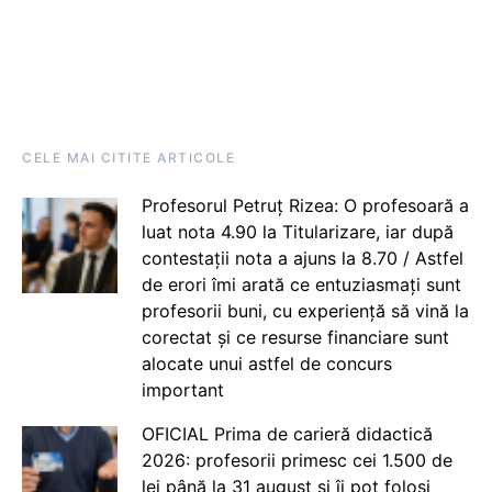
CELE MAI CITITE ARTICOLE
Profesorul Petruț Rizea: O profesoară a
luat nota 4.90 la Titularizare, iar după
contestații nota a ajuns la 8.70 / Astfel
de erori îmi arată ce entuziasmați sunt
profesorii buni, cu experiență să vină la
corectat și ce resurse financiare sunt
alocate unui astfel de concurs
important
OFICIAL Prima de carieră didactică
2026: profesorii primesc cei 1.500 de
lei până la 31 august și îi pot folosi