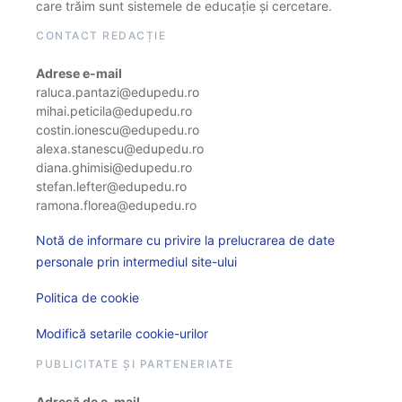
care trăim sunt sistemele de educație și cercetare.
CONTACT REDACȚIE
Adrese e-mail
raluca.pantazi@edupedu.ro
mihai.peticila@edupedu.ro
costin.ionescu@edupedu.ro
alexa.stanescu@edupedu.ro
diana.ghimisi@edupedu.ro
stefan.lefter@edupedu.ro
ramona.florea@edupedu.ro
Notă de informare cu privire la prelucrarea de date
personale prin intermediul site-ului
Politica de cookie
Modifică setarile cookie-urilor
PUBLICITATE ȘI PARTENERIATE
Adresă de e-mail