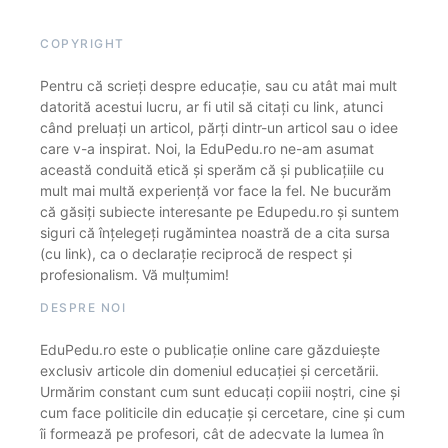
COPYRIGHT
Pentru că scrieți despre educație, sau cu atât mai mult
datorită acestui lucru, ar fi util să citați cu link, atunci
când preluați un articol, părți dintr-un articol sau o idee
care v-a inspirat. Noi, la EduPedu.ro ne-am asumat
această conduită etică și sperăm că și publicațiile cu
mult mai multă experiență vor face la fel. Ne bucurăm
că găsiți subiecte interesante pe Edupedu.ro și suntem
siguri că înțelegeți rugămintea noastră de a cita sursa
(cu link), ca o declarație reciprocă de respect și
profesionalism. Vă mulțumim!
DESPRE NOI
EduPedu.ro este o publicație online care găzduiește
exclusiv articole din domeniul educației și cercetării.
Urmărim constant cum sunt educați copiii noștri, cine și
cum face politicile din educație și cercetare, cine și cum
îi formează pe profesori, cât de adecvate la lumea în