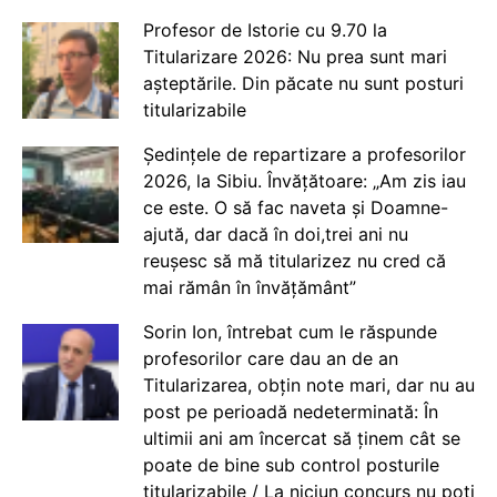
Profesor de Istorie cu 9.70 la
Titularizare 2026: Nu prea sunt mari
așteptările. Din păcate nu sunt posturi
titularizabile
Ședințele de repartizare a profesorilor
2026, la Sibiu. Învățătoare: „Am zis iau
ce este. O să fac naveta și Doamne-
ajută, dar dacă în doi,trei ani nu
reușesc să mă titularizez nu cred că
mai rămân în învățământ”
Sorin Ion, întrebat cum le răspunde
profesorilor care dau an de an
Titularizarea, obțin note mari, dar nu au
post pe perioadă nedeterminată: În
ultimii ani am încercat să ținem cât se
poate de bine sub control posturile
titularizabile / La niciun concurs nu poți