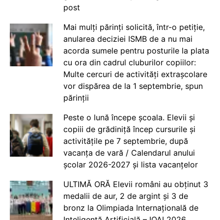
post
Mai mulți părinți solicită, într-o petiție,
anularea deciziei ISMB de a nu mai
acorda sumele pentru posturile la plata
cu ora din cadrul cluburilor copiilor:
Multe cercuri de activități extrașcolare
vor dispărea de la 1 septembrie, spun
părinții
Peste o lună începe școala. Elevii și
copiii de grădiniță încep cursurile și
activitățile pe 7 septembrie, după
vacanța de vară / Calendarul anului
școlar 2026-2027 și lista vacanțelor
ULTIMĂ ORĂ Elevii români au obținut 3
medalii de aur, 2 de argint și 3 de
bronz la Olimpiada Internațională de
Inteligență Artificială – IOAI 2026,