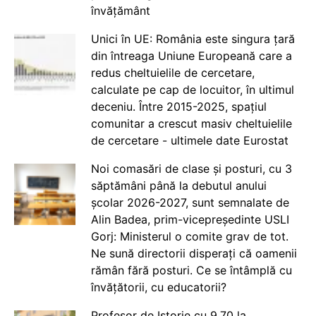
învățământ
Unici în UE: România este singura țară
din întreaga Uniune Europeană care a
redus cheltuielile de cercetare,
calculate pe cap de locuitor, în ultimul
deceniu. Între 2015-2025, spațiul
comunitar a crescut masiv cheltuielile
de cercetare - ultimele date Eurostat
Noi comasări de clase și posturi, cu 3
săptămâni până la debutul anului
școlar 2026-2027, sunt semnalate de
Alin Badea, prim-vicepreședinte USLI
Gorj: Ministerul o comite grav de tot.
Ne sună directorii disperați că oamenii
rămân fără posturi. Ce se întâmplă cu
învățătorii, cu educatorii?
Profesor de Istorie cu 9.70 la