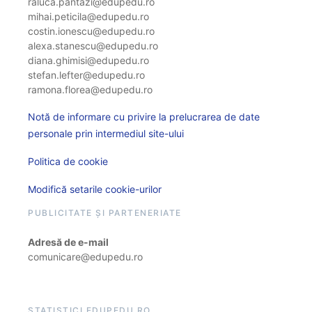
raluca.pantazi@edupedu.ro
mihai.peticila@edupedu.ro
costin.ionescu@edupedu.ro
alexa.stanescu@edupedu.ro
diana.ghimisi@edupedu.ro
stefan.lefter@edupedu.ro
ramona.florea@edupedu.ro
Notă de informare cu privire la prelucrarea de date
personale prin intermediul site-ului
Politica de cookie
Modifică setarile cookie-urilor
PUBLICITATE ȘI PARTENERIATE
Adresă de e-mail
comunicare@edupedu.ro
STATISTICI EDUPEDU.RO