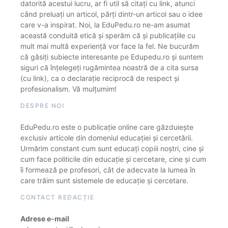
datorită acestui lucru, ar fi util să citați cu link, atunci
când preluați un articol, părți dintr-un articol sau o idee
care v-a inspirat. Noi, la EduPedu.ro ne-am asumat
această conduită etică și sperăm că și publicațiile cu
mult mai multă experiență vor face la fel. Ne bucurăm
că găsiți subiecte interesante pe Edupedu.ro și suntem
siguri că înțelegeți rugămintea noastră de a cita sursa
(cu link), ca o declarație reciprocă de respect și
profesionalism. Vă mulțumim!
DESPRE NOI
EduPedu.ro este o publicație online care găzduiește
exclusiv articole din domeniul educației și cercetării.
Urmărim constant cum sunt educați copiii noștri, cine și
cum face politicile din educație și cercetare, cine și cum
îi formează pe profesori, cât de adecvate la lumea în
care trăim sunt sistemele de educație și cercetare.
CONTACT REDACȚIE
Adrese e-mail