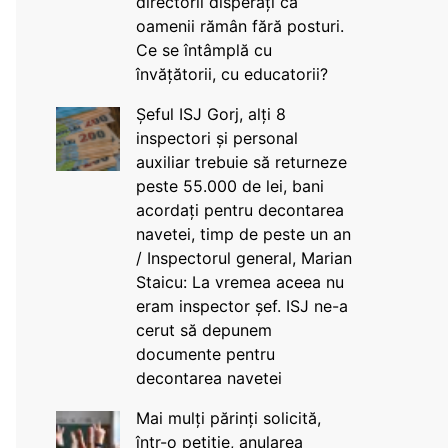
directorii disperați că
oamenii rămân fără posturi.
Ce se întâmplă cu
învățătorii, cu educatorii?
Șeful ISJ Gorj, alți 8
inspectori și personal
auxiliar trebuie să returneze
peste 55.000 de lei, bani
acordați pentru decontarea
navetei, timp de peste un an
/ Inspectorul general, Marian
Staicu: La vremea aceea nu
eram inspector șef. ISJ ne-a
cerut să depunem
documente pentru
decontarea navetei
Mai mulți părinți solicită,
într-o petiție, anularea