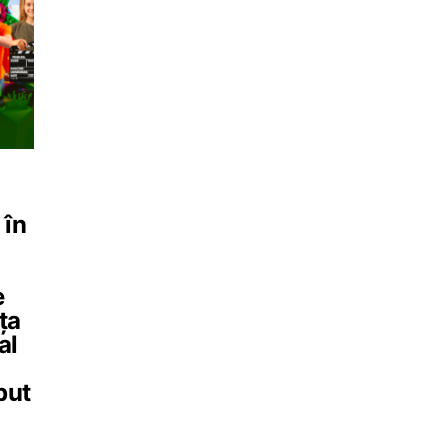
 în
e
ța
al
put