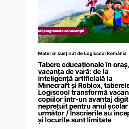
Material susținut de Logiscool România
Tabere educaționale în oraș,
vacanța de vară: de la
inteligență artificială la
Minecraft și Roblox, taberel
Logiscool transformă vacan
copiilor într-un avantaj digit
neprețuit pentru anul școlar
următor / Înscrierile au înce
și locurile sunt limitate