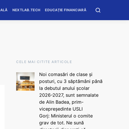
OALĂ
NEXTLAB.TECH
EDUCAȚIE FINANCIARĂ
CELE MAI CITITE ARTICOLE
Noi comasări de clase și
posturi, cu 3 săptămâni până
la debutul anului școlar
2026-2027, sunt semnalate
de Alin Badea, prim-
vicepreședinte USLI
Gorj: Ministerul o comite
grav de tot. Ne sună