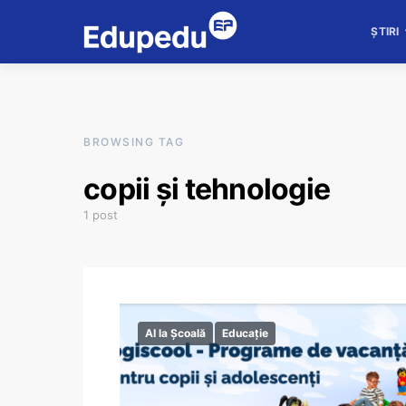
ȘTIRI
BROWSING TAG
copii și tehnologie
1 post
AI la Școală
Educație