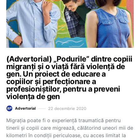
(Advertorial) „Podurile” dintre copiii
migranți și o viață fără violență de
gen. Un proiect de educare a
copiilor și perfecționare a
profesioniștilor, pentru a preveni
violența de gen
22 decembrie 2020
Advertorial
Migrația poate fi o experiență traumatică pentru
tinerii și copiii care migrează, călătorind uneori mii de
kilometri în condiții periculoase, cu acces limitat la