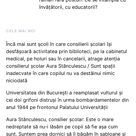
învățătorii, cu educatorii?
CELE MAI NOI
Încă mai sunt școli în care consilierii școlari își
desfășoară activitatea prin biblioteci, pe la cabinetul
medical, pe holuri sau în cancelarii, atrage atenția
consilierul școlar Aura Stănculescu / Sunt spații
inadecvate în care copilul nu va destăinui nimic
niciodată
Universitatea din București a reamplasat vulturul și
cei doi grifoni distruși în urma bombardamentelor din
anul 1944 pe frontonul Palatului Universității
Aura Stănculescu, consilier școlar: Este o mare
nedreptate să nu-i lăsăm pe copii să fie așa cum
sunt. Suntem prea dornici să îi băgăm în șabloane și