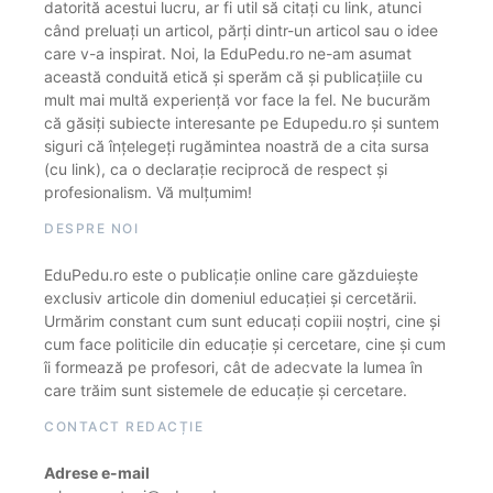
datorită acestui lucru, ar fi util să citați cu link, atunci
când preluați un articol, părți dintr-un articol sau o idee
care v-a inspirat. Noi, la EduPedu.ro ne-am asumat
această conduită etică și sperăm că și publicațiile cu
mult mai multă experiență vor face la fel. Ne bucurăm
că găsiți subiecte interesante pe Edupedu.ro și suntem
siguri că înțelegeți rugămintea noastră de a cita sursa
(cu link), ca o declarație reciprocă de respect și
profesionalism. Vă mulțumim!
DESPRE NOI
EduPedu.ro este o publicație online care găzduiește
exclusiv articole din domeniul educației și cercetării.
Urmărim constant cum sunt educați copiii noștri, cine și
cum face politicile din educație și cercetare, cine și cum
îi formează pe profesori, cât de adecvate la lumea în
care trăim sunt sistemele de educație și cercetare.
CONTACT REDACȚIE
Adrese e-mail