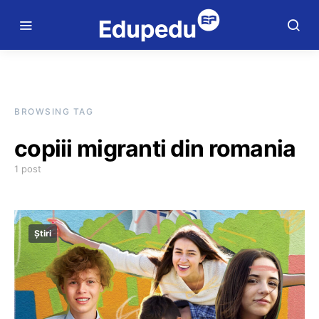
BROWSING TAG
copiii migranti din romania
1 post
Știri