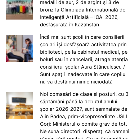
medalii de aur, 2 de argint și 3 de
bronz la Olimpiada Internațională de
Inteligență Artificială – IOAI 2026,
desfășurată în Kazahstan
Încă mai sunt școli în care consilierii
școlari își desfășoară activitatea prin
biblioteci, pe la cabinetul medical, pe
holuri sau în cancelarii, atrage atenția
consilierul școlar Aura Stănculescu /
Sunt spații inadecvate în care copilul
nu va destăinui nimic niciodată
Noi comasări de clase și posturi, cu 3
săptămâni până la debutul anului
școlar 2026-2027, sunt semnalate de
Alin Badea, prim-vicepreședinte USLI
Gorj: Ministerul o comite grav de tot.
Ne sună directorii disperați că oamenii
rămân fără posturi. Ce se întâmplă cu