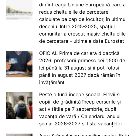
din întreaga Uniune Europeană care a
redus cheltuielile de cercetare,
calculate pe cap de locuitor, în ultimul
deceniu. Între 2015-2025, spațiul
comunitar a crescut masiv cheltuielile
de cercetare - ultimele date Eurostat
OFICIAL Prima de carieră didactică
2026: profesorii primesc cei 1.500 de
lei până la 31 august și îi pot folosi
până în august 2027 dacă rămân în
învățământ
Peste o lună începe școala. Elevii și
copiii de grădiniță încep cursurile și
activitățile pe 7 septembrie, după
vacanța de vară / Calendarul anului
școlar 2026-2027 și lista vacanțelor
Aura Stănculescu, consilier școlar: Este