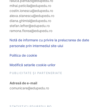
raluca.pantazi@edupedu.ro
mihai.peticila@edupedu.ro
costin.ionescu@edupedu.ro
alexa.stanescu@edupedu.ro
diana.ghimisi@edupedu.ro
stefan.lefter@edupedu.ro
ramona.florea@edupedu.ro
Notă de informare cu privire la prelucrarea de date
personale prin intermediul site-ului
Politica de cookie
Modifică setarile cookie-urilor
PUBLICITATE ȘI PARTENERIATE
Adresă de e-mail
comunicare@edupedu.ro
STATISTICI EDUPEDU.RO