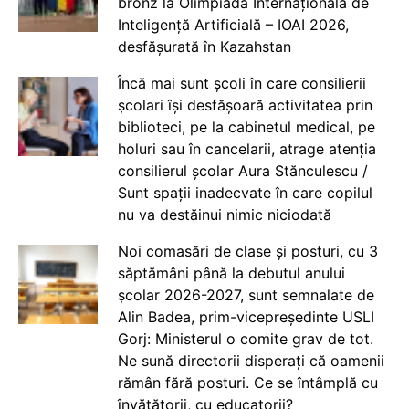
bronz la Olimpiada Internațională de
Inteligență Artificială – IOAI 2026,
desfășurată în Kazahstan
Încă mai sunt școli în care consilierii
școlari își desfășoară activitatea prin
biblioteci, pe la cabinetul medical, pe
holuri sau în cancelarii, atrage atenția
consilierul școlar Aura Stănculescu /
Sunt spații inadecvate în care copilul
nu va destăinui nimic niciodată
Noi comasări de clase și posturi, cu 3
săptămâni până la debutul anului
școlar 2026-2027, sunt semnalate de
Alin Badea, prim-vicepreședinte USLI
Gorj: Ministerul o comite grav de tot.
Ne sună directorii disperați că oamenii
rămân fără posturi. Ce se întâmplă cu
învățătorii, cu educatorii?