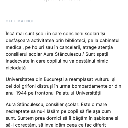
CELE MAI NOI
Încă mai sunt școli în care consilierii școlari își
desfășoară activitatea prin biblioteci, pe la cabinetul
medical, pe holuri sau în cancelarii, atrage atenția
consilierul școlar Aura Stănculescu / Sunt spații
inadecvate în care copilul nu va destăinui nimic
niciodată
Universitatea din București a reamplasat vulturul și
cei doi grifoni distruși în urma bombardamentelor din
anul 1944 pe frontonul Palatului Universității
Aura Stănculescu, consilier școlar: Este o mare
nedreptate să nu-i lăsăm pe copii să fie așa cum
sunt. Suntem prea dornici să îi băgăm în șabloane și
să-i corectăm, să invalidăm ceea ce fac diferit