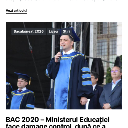
Vezi articolul
Bacalaureat 2026
Liceu
Știri
BAC 2020 – Ministerul Educației
face damage control, după ce a