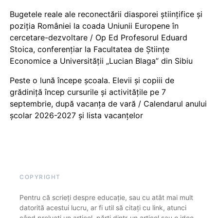
Bugetele reale ale reconectării diasporei științifice și
poziția României la coada Uniunii Europene în
cercetare-dezvoltare / Op Ed Profesorul Eduard
Stoica, conferențiar la Facultatea de Științe
Economice a Universității „Lucian Blaga” din Sibiu
Peste o lună începe școala. Elevii și copiii de
grădiniță încep cursurile și activitățile pe 7
septembrie, după vacanța de vară / Calendarul anului
școlar 2026-2027 și lista vacanțelor
COPYRIGHT
Pentru că scrieți despre educație, sau cu atât mai mult
datorită acestui lucru, ar fi util să citați cu link, atunci
când preluați un articol, părți dintr-un articol sau o idee