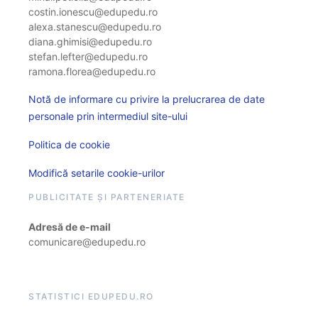
costin.ionescu@edupedu.ro
alexa.stanescu@edupedu.ro
diana.ghimisi@edupedu.ro
stefan.lefter@edupedu.ro
ramona.florea@edupedu.ro
Notă de informare cu privire la prelucrarea de date
personale prin intermediul site-ului
Politica de cookie
Modifică setarile cookie-urilor
PUBLICITATE ȘI PARTENERIATE
Adresă de e-mail
comunicare@edupedu.ro
STATISTICI EDUPEDU.RO