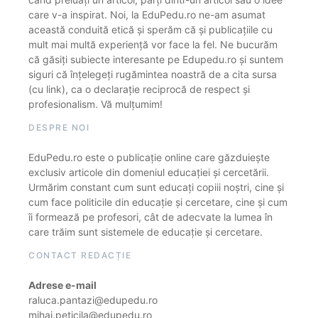
care v-a inspirat. Noi, la EduPedu.ro ne-am asumat
această conduită etică și sperăm că și publicațiile cu
mult mai multă experiență vor face la fel. Ne bucurăm
că găsiți subiecte interesante pe Edupedu.ro și suntem
siguri că înțelegeți rugămintea noastră de a cita sursa
(cu link), ca o declarație reciprocă de respect și
profesionalism. Vă mulțumim!
DESPRE NOI
EduPedu.ro este o publicație online care găzduiește
exclusiv articole din domeniul educației și cercetării.
Urmărim constant cum sunt educați copiii noștri, cine și
cum face politicile din educație și cercetare, cine și cum
îi formează pe profesori, cât de adecvate la lumea în
care trăim sunt sistemele de educație și cercetare.
CONTACT REDACȚIE
Adrese e-mail
raluca.pantazi@edupedu.ro
mihai.peticila@edupedu.ro