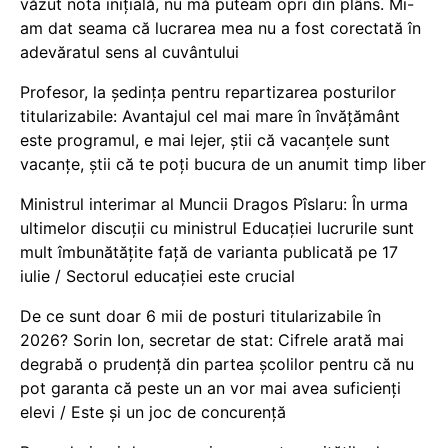
văzut nota inițială, nu mă puteam opri din plâns. Mi-
am dat seama că lucrarea mea nu a fost corectată în
adevăratul sens al cuvântului
Profesor, la ședința pentru repartizarea posturilor
titularizabile: Avantajul cel mai mare în învățământ
este programul, e mai lejer, știi că vacanțele sunt
vacanţe, știi că te poți bucura de un anumit timp liber
Ministrul interimar al Muncii Dragos Pîslaru: În urma
ultimelor discuții cu ministrul Educației lucrurile sunt
mult îmbunătățite față de varianta publicată pe 17
iulie / Sectorul educației este crucial
De ce sunt doar 6 mii de posturi titularizabile în
2026? Sorin Ion, secretar de stat: Cifrele arată mai
degrabă o prudență din partea școlilor pentru că nu
pot garanta că peste un an vor mai avea suficienți
elevi / Este și un joc de concurență