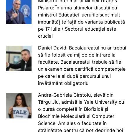
Ministrul interimar al Muncii Dragos
Pîslaru: În urma ultimelor discuții cu
ministrul Educației lucrurile sunt mult
îmbunătățite față de varianta publicată
pe 17 iulie / Sectorul educației este
crucial
Daniel David: Bacalaureatul nu ar trebui
să fie folosit ca mijloc de intrare la
facultate. Bacalaureatul trebuie să fie
un examen care certifică competențele
pe care le ai după parcursul unui
învățământ obligatoriu
Andra-Gabriela Cîrstoiu, elevă din
Târgu Jiu, admisă la Yale University cu
o bursă completă în Biofizică și
Biochimie Moleculară și Computer
Science: Am ales o facultate în
străinătate pentru că pot deprinde noi