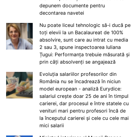
depunem documente pentru
decontarea navetei
Nu poate liceul tehnologic să-i ducă pe
toți elevii la un Bacalaureat de 100%
absolvire, sunt care au intrat cu media
2 sau 3, spune inspectoarea Iuliana
Țugui: Performanța trebuie măsurată și
prin câți absolvenți se angajează
Evoluția salariilor profesorilor din
România nu se încadrează în niciun
model european - analiză Eurydice:
salariul crește doar 25 de ani în timpul
carierei, dar procesul e între statele cu
venituri mari pentru profesori încă de
la începutul carierei și cele cu cele mai
mici salarii