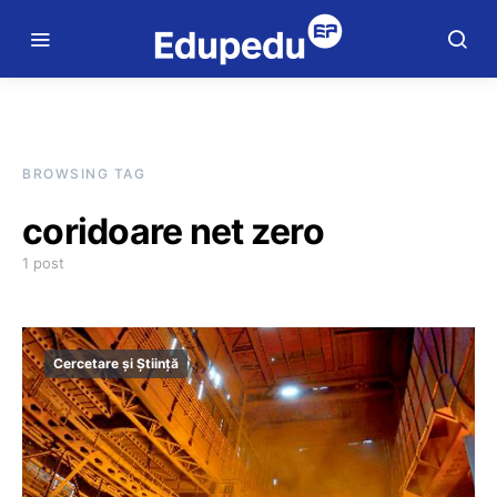
BROWSING TAG
coridoare net zero
1 post
Cercetare și Știință