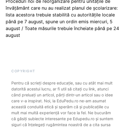
Proceduri noi de reorganizare pentru unitățile de
învățământ care nu au realizat planul de școlarizare:
lista acestora trebuie stabilită cu autoritățile locale
până pe 7 august, spune un ordin emis miercuri, 5
august / Toate măsurile trebuie încheiate până pe 24
august
COPYRIGHT
Pentru că scrieți despre educație, sau cu atât mai mult
datorită acestui lucru, ar fi util să citați cu link, atunci
când preluați un articol, părți dintr-un articol sau o idee
care v-a inspirat. Noi, la EduPedu.ro ne-am asumat
această conduită etică și sperăm că și publicațiile cu
mult mai multă experiență vor face la fel. Ne bucurăm
că găsiți subiecte interesante pe Edupedu.ro și suntem
siguri că înțelegeți rugămintea noastră de a cita sursa