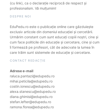
(cu link), ca o declarație reciprocă de respect și
profesionalism. Vă mulțumim!
DESPRE NOI
EduPedu.ro este o publicație online care găzduiește
exclusiv articole din domeniul educației și cercetării.
Urmărim constant cum sunt educați copiii noștri, cine și
cum face politicile din educație și cercetare, cine și cum
îi formează pe profesori, cât de adecvate la lumea în
care trăim sunt sistemele de educație și cercetare.
CONTACT REDACȚIE
Adrese e-mail
raluca.pantazi@edupedu.ro
mihai.peticila@edupedu.ro
costin.ionescu@edupedu.ro
alexa.stanescu@edupedu.ro
diana.ghimisi@edupedu.ro
stefan.lefter@edupedu.ro
ramona.florea@edupedu.ro