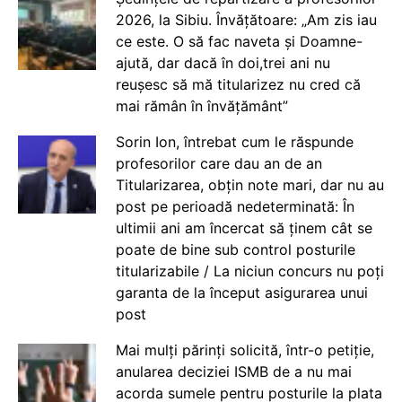
2026, la Sibiu. Învățătoare: „Am zis iau
ce este. O să fac naveta și Doamne-
ajută, dar dacă în doi,trei ani nu
reușesc să mă titularizez nu cred că
mai rămân în învățământ”
Sorin Ion, întrebat cum le răspunde
profesorilor care dau an de an
Titularizarea, obțin note mari, dar nu au
post pe perioadă nedeterminată: În
ultimii ani am încercat să ținem cât se
poate de bine sub control posturile
titularizabile / La niciun concurs nu poți
garanta de la început asigurarea unui
post
Mai mulți părinți solicită, într-o petiție,
anularea deciziei ISMB de a nu mai
acorda sumele pentru posturile la plata