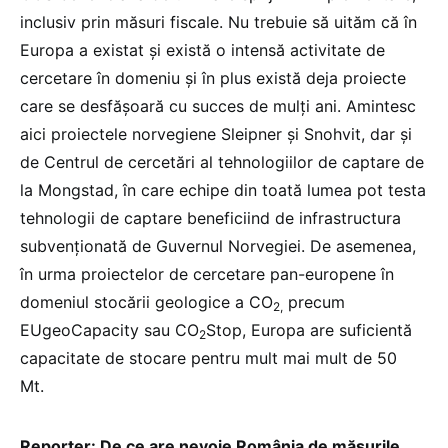
inclusiv prin măsuri fiscale. Nu trebuie să uităm că în
Europa a existat și există o intensă activitate de
cercetare în domeniu și în plus există deja proiecte
care se desfășoară cu succes de mulți ani. Amintesc
aici proiectele norvegiene Sleipner și Snohvit, dar și
de Centrul de cercetări al tehnologiilor de captare de
la Mongstad, în care echipe din toată lumea pot testa
tehnologii de captare beneficiind de infrastructura
subvenționată de Guvernul Norvegiei. De asemenea,
în urma proiectelor de cercetare pan-europene în
domeniul stocării geologice a CO
precum
2,
EUgeoCapacity sau CO
Stop, Europa are suficientă
2
capacitate de stocare pentru mult mai mult de 50
Mt.
Reporter: De ce are nevoie România de măsurile