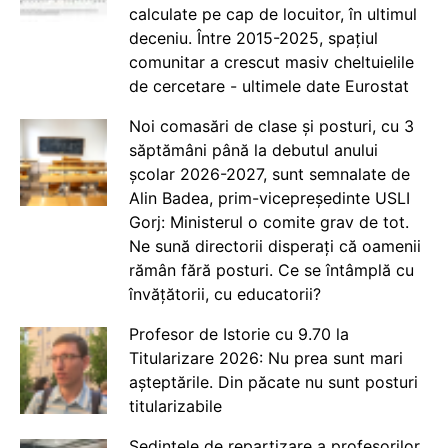
calculate pe cap de locuitor, în ultimul
deceniu. Între 2015-2025, spațiul
comunitar a crescut masiv cheltuielile
de cercetare - ultimele date Eurostat
Noi comasări de clase și posturi, cu 3
săptămâni până la debutul anului
școlar 2026-2027, sunt semnalate de
Alin Badea, prim-vicepreședinte USLI
Gorj: Ministerul o comite grav de tot.
Ne sună directorii disperați că oamenii
rămân fără posturi. Ce se întâmplă cu
învățătorii, cu educatorii?
Profesor de Istorie cu 9.70 la
Titularizare 2026: Nu prea sunt mari
așteptările. Din păcate nu sunt posturi
titularizabile
Ședințele de repartizare a profesorilor