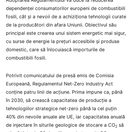
Adoptarea Regulamentului va duce la reducerea
dependenței consumatorilor europeni de combustibili
fosili, cât și a nevoii de a achiziționa tehnologii curate
de la producători din afara Uniunii. Obiectivul său
principal este crearea unui sistem energetic mai sigur,
cu surse de energie la prețuri accesibile și produse
domestic, care să înlocuiască importurile de
combustibili fosili.
Potrivit comunicatului de presă emis de Comisia
Europeană, Regulamentul Net-Zero Industry Act
conține patru linii de acțiune. Prima impune ca, până
în 2030, să crească capacitatea de producție a
tehnologiilor strategice net-zero până la cel puțin
40% din nevoile anuale ale UE, iar capacitatea anuală
de injectare în siturile geologice de stocare a CO
să
2