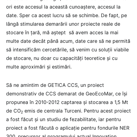
ori este accesul la această cunoaștere, accesul la
date. Sper ca acest lucru să se schimbe. De fapt, pe
lângă stimularea demarării unor proiecte reale de
stocare în țară, mă aștept să avem acces la mai
multe date decât până acum, date care să ne permită
să intensificăm cercetările, să venim cu soluții viabile
de stocare, nu doar cu capacități teoretice și cu
multe aproximări și estimări.
Să ne amintim de GETICA CCS, un proiect
demonstrativ de CCS demarat de GeoEcoMar, ce își
propunea în 2010-2012 captarea și stocarea a 1,5 Mt
de CO
emis de centrala Turceni. Pentru acest proiect
2
a fost făcut și un studiu de fezabilitate, iar pentru
proiect a fost făcută o aplicație pentru fondurile NER
300, precursor al programului actual Innovation