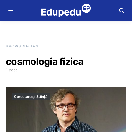
BROWSING TAG
cosmologia fizica
1 post
Cercetare și Știință