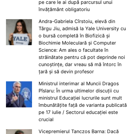
pe care le ai după parcursul unui
învățământ obligatoriu
Andra-Gabriela Cîrstoiu, elevă din
Târgu Jiu, admisă la Yale University cu
o bursă completă în Biofizică și
Biochimie Moleculară și Computer
Science: Am ales o facultate în
străinătate pentru că pot deprinde noi
cunoștințe, dar vreau să mă întorc în
țară și să devin profesor
Ministrul interimar al Muncii Dragos
Pîslaru: În urma ultimelor discuții cu
ministrul Educației lucrurile sunt mult
îmbunătățite față de varianta publicată
pe 17 iulie / Sectorul educației este
crucial
Vicepremierul Tanczos Barna: Dacă