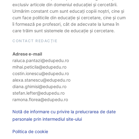
exclusiv articole din domeniul educației și cercetării.
Urmărim constant cum sunt educați copiii noștri, cine și
cum face politicile din educație și cercetare, cine și cum
îi formează pe profesori, cât de adecvate la lumea în
care trăim sunt sistemele de educație și cercetare.
CONTACT REDACȚIE
Adrese e-mail
raluca.pantazi@edupedu.ro
mihai.peticila@edupedu.ro
costin.ionescu@edupedu.ro
alexa.stanescu@edupedu.ro
diana.ghimisi@edupedu.ro
stefan.lefter@edupedu.ro
ramona.florea@edupedu.ro
Notă de informare cu privire la prelucrarea de date
personale prin intermediul site-ului
Politica de cookie