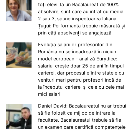
toți elevii la un Bacalaureat de 100%
absolvire, sunt care au intrat cu media
2 sau 3, spune inspectoarea Iuliana
Țugui: Performanța trebuie măsurată și
prin câți absolvenți se angajează
Evoluția salariilor profesorilor din
România nu se încadrează în niciun
model european - analiză Eurydice:
salariul crește doar 25 de ani în timpul
carierei, dar procesul e între statele cu
venituri mari pentru profesori încă de
la începutul carierei și cele cu cele mai
mici salarii
Daniel David: Bacalaureatul nu ar trebui
să fie folosit ca mijloc de intrare la
facultate. Bacalaureatul trebuie să fie
un examen care certifică competențele