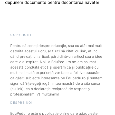
depunem documente pentru decontarea navetei
COPYRIGHT
Pentru că scrieți despre educație, sau cu atât mai mult
datorită acestui lucru, ar fi util să citați cu link, atunci
când preluați un articol, părți dintr-un articol sau o idee
care v-a inspirat. Noi, la EduPedu.ro ne-am asumat
această conduită etică și sperăm că și publicațiile cu
mult mai multă experiență vor face la fel. Ne bucurăm
că găsiți subiecte interesante pe Edupedu.ro și suntem
siguri că înțelegeți rugămintea noastră de a cita sursa
(cu link), ca o declarație reciprocă de respect și
profesionalism. Vă mulțumim!
DESPRE NOI
EduPedu.ro este o publicație online care găzduiește