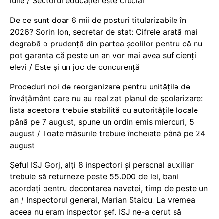
iulie / Sectorul educației este crucial
De ce sunt doar 6 mii de posturi titularizabile în
2026? Sorin Ion, secretar de stat: Cifrele arată mai
degrabă o prudență din partea școlilor pentru că nu
pot garanta că peste un an vor mai avea suficienți
elevi / Este și un joc de concurență
Proceduri noi de reorganizare pentru unitățile de
învățământ care nu au realizat planul de școlarizare:
lista acestora trebuie stabilită cu autoritățile locale
până pe 7 august, spune un ordin emis miercuri, 5
august / Toate măsurile trebuie încheiate până pe 24
august
Șeful ISJ Gorj, alți 8 inspectori și personal auxiliar
trebuie să returneze peste 55.000 de lei, bani
acordați pentru decontarea navetei, timp de peste un
an / Inspectorul general, Marian Staicu: La vremea
aceea nu eram inspector șef. ISJ ne-a cerut să