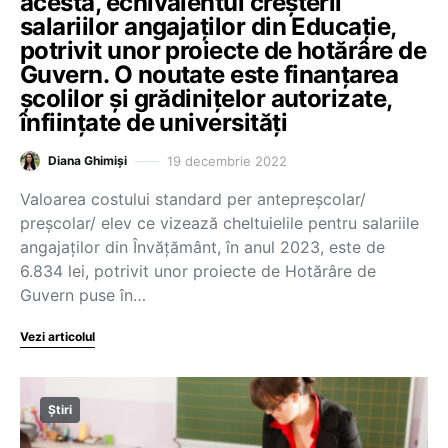
acesta, echivalentul creșterii
salariilor angajaților din Educație,
potrivit unor proiecte de hotărâre de
Guvern. O noutate este finanțarea
școlilor și grădinițelor autorizate,
înființate de universități
19 decembrie 2022
Diana Ghimiși
Valoarea costului standard per antepreşcolar/
preşcolar/ elev ce vizează cheltuielile pentru salariile
angajaților din Învățământ, în anul 2023, este de
6.834 lei, potrivit unor proiecte de Hotărâre de
Guvern puse în…
Vezi articolul
Știri