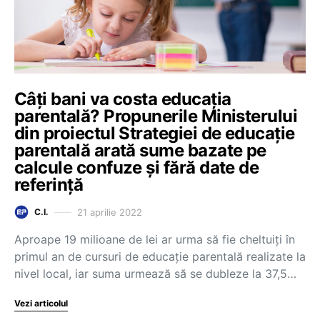
Câți bani va costa educația
parentală? Propunerile Ministerului
din proiectul Strategiei de educație
parentală arată sume bazate pe
calcule confuze și fără date de
referință
21 aprilie 2022
C.I.
Aproape 19 milioane de lei ar urma să fie cheltuiți în
primul an de cursuri de educație parentală realizate la
nivel local, iar suma urmează să se dubleze la 37,5…
Vezi articolul