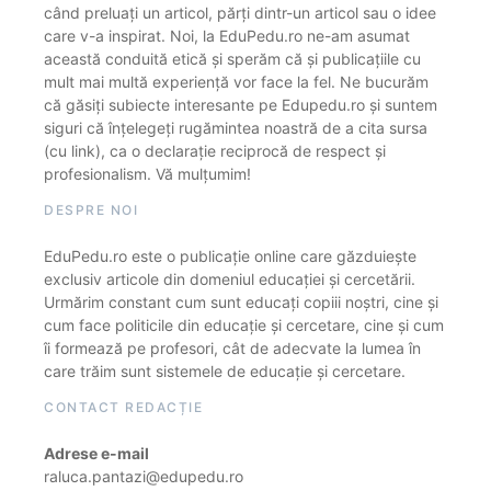
când preluați un articol, părți dintr-un articol sau o idee
care v-a inspirat. Noi, la EduPedu.ro ne-am asumat
această conduită etică și sperăm că și publicațiile cu
mult mai multă experiență vor face la fel. Ne bucurăm
că găsiți subiecte interesante pe Edupedu.ro și suntem
siguri că înțelegeți rugămintea noastră de a cita sursa
(cu link), ca o declarație reciprocă de respect și
profesionalism. Vă mulțumim!
DESPRE NOI
EduPedu.ro este o publicație online care găzduiește
exclusiv articole din domeniul educației și cercetării.
Urmărim constant cum sunt educați copiii noștri, cine și
cum face politicile din educație și cercetare, cine și cum
îi formează pe profesori, cât de adecvate la lumea în
care trăim sunt sistemele de educație și cercetare.
CONTACT REDACȚIE
Adrese e-mail
raluca.pantazi@edupedu.ro