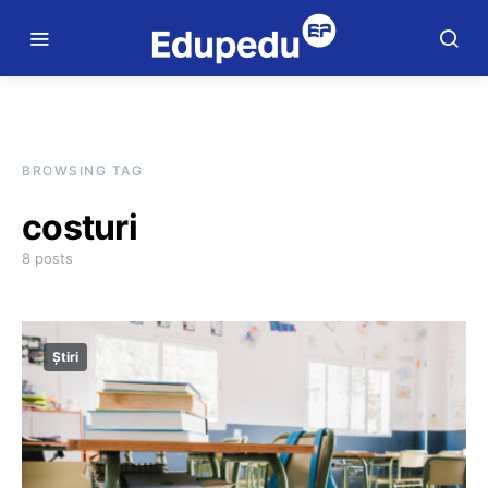
BROWSING TAG
costuri
8 posts
Știri