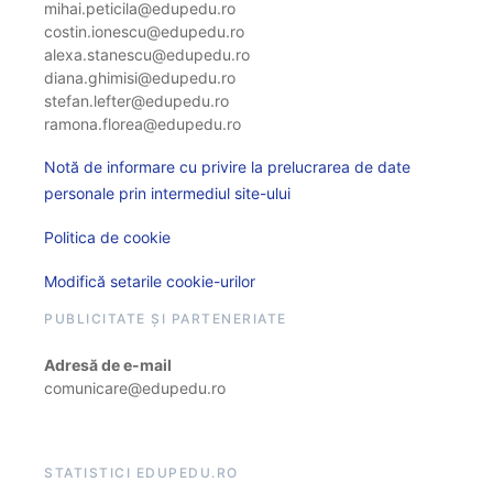
mihai.peticila@edupedu.ro
costin.ionescu@edupedu.ro
alexa.stanescu@edupedu.ro
diana.ghimisi@edupedu.ro
stefan.lefter@edupedu.ro
ramona.florea@edupedu.ro
Notă de informare cu privire la prelucrarea de date
personale prin intermediul site-ului
Politica de cookie
Modifică setarile cookie-urilor
PUBLICITATE ȘI PARTENERIATE
Adresă de e-mail
comunicare@edupedu.ro
STATISTICI EDUPEDU.RO