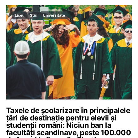
Liceu
Știri
Universitate
Taxele de școlarizare în principalele
țări de destinație pentru elevii și
studenții români: Niciun ban la
facultăți scandinave, peste 100.000