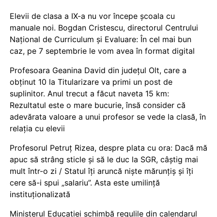
Elevii de clasa a IX-a nu vor începe școala cu
manuale noi. Bogdan Cristescu, directorul Centrului
Național de Curriculum și Evaluare: În cel mai bun
caz, pe 7 septembrie le vom avea în format digital
Profesoara Geanina David din județul Olt, care a
obținut 10 la Titularizare va primi un post de
suplinitor. Anul trecut a făcut naveta 15 km:
Rezultatul este o mare bucurie, însă consider că
adevărata valoare a unui profesor se vede la clasă, în
relația cu elevii
Profesorul Petruț Rizea, despre plata cu ora: Dacă mă
apuc să strâng sticle și să le duc la SGR, câștig mai
mult într-o zi / Statul îți aruncă niște mărunțiș și îți
cere să-i spui „salariu”. Asta este umilință
instituționalizată
Ministerul Educației schimbă regulile din calendarul