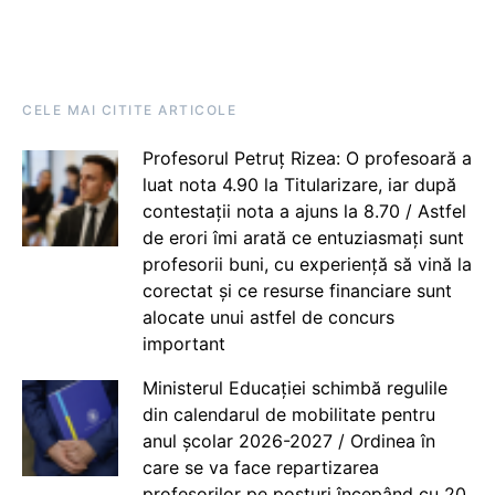
CELE MAI CITITE ARTICOLE
Profesorul Petruț Rizea: O profesoară a
luat nota 4.90 la Titularizare, iar după
contestații nota a ajuns la 8.70 / Astfel
de erori îmi arată ce entuziasmați sunt
profesorii buni, cu experiență să vină la
corectat și ce resurse financiare sunt
alocate unui astfel de concurs
important
Ministerul Educației schimbă regulile
din calendarul de mobilitate pentru
anul școlar 2026-2027 / Ordinea în
care se va face repartizarea
profesorilor pe posturi începând cu 20