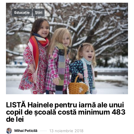
Educație
Știri
LISTĂ Hainele pentru iarnă ale unui
copil de școală costă minimum 483
de lei
13 noiembrie 2018
Mihai Peticilă