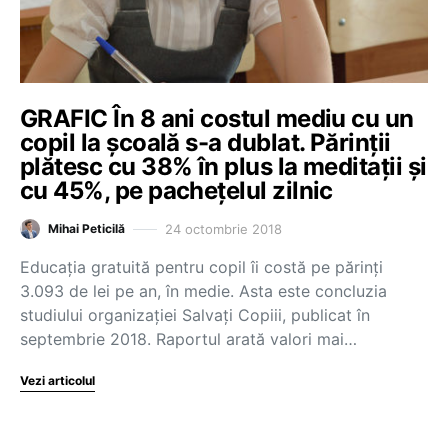
GRAFIC În 8 ani costul mediu cu un
copil la școală s-a dublat. Părinții
plătesc cu 38% în plus la meditații și
cu 45%, pe pachețelul zilnic
24 octombrie 2018
Mihai Peticilă
Educația gratuită pentru copil îi costă pe părinți
3.093 de lei pe an, în medie. Asta este concluzia
studiului organizației Salvați Copiii, publicat în
septembrie 2018. Raportul arată valori mai…
Vezi articolul