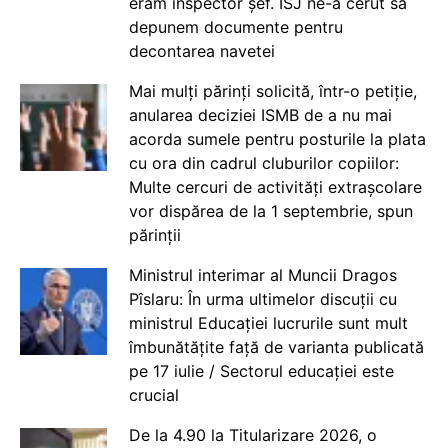
eram inspector șef. ISJ ne-a cerut să
depunem documente pentru
decontarea navetei
Mai mulți părinți solicită, într-o petiție,
anularea deciziei ISMB de a nu mai
acorda sumele pentru posturile la plata
cu ora din cadrul cluburilor copiilor:
Multe cercuri de activități extrașcolare
vor dispărea de la 1 septembrie, spun
părinții
Ministrul interimar al Muncii Dragos
Pîslaru: În urma ultimelor discuții cu
ministrul Educației lucrurile sunt mult
îmbunătățite față de varianta publicată
pe 17 iulie / Sectorul educației este
crucial
De la 4.90 la Titularizare 2026, o