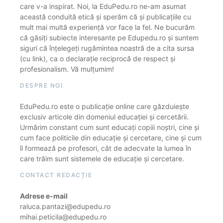
care v-a inspirat. Noi, la EduPedu.ro ne-am asumat
această conduită etică și sperăm că și publicațiile cu
mult mai multă experiență vor face la fel. Ne bucurăm
că găsiți subiecte interesante pe Edupedu.ro și suntem
siguri că înțelegeți rugămintea noastră de a cita sursa
(cu link), ca o declarație reciprocă de respect și
profesionalism. Vă mulțumim!
DESPRE NOI
EduPedu.ro este o publicație online care găzduiește
exclusiv articole din domeniul educației și cercetării.
Urmărim constant cum sunt educați copiii noștri, cine și
cum face politicile din educație și cercetare, cine și cum
îi formează pe profesori, cât de adecvate la lumea în
care trăim sunt sistemele de educație și cercetare.
CONTACT REDACȚIE
Adrese e-mail
raluca.pantazi@edupedu.ro
mihai.peticila@edupedu.ro