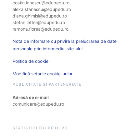
costin.ionescu@edupedu.ro
alexa.stanescu@edupedu.ro
diana.ghimisi@edupedu.ro
stefan.lefter@edupedu.ro
ramona.florea@edupedu.ro
Notă de informare cu privire la prelucrarea de date
personale prin intermediul site-ului
Politica de cookie
Modifică setarile cookie-urilor
PUBLICITATE ȘI PARTENERIATE
Adresă de e-mail
comunicare@edupedu.ro
STATISTICI EDUPEDU.RO