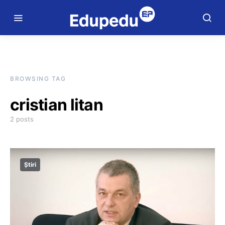
BROWSING TAG
cristian litan
2 posts
Știri