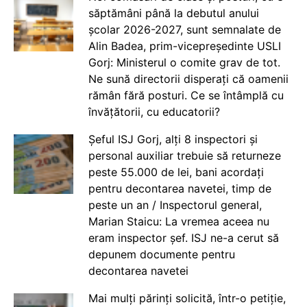
săptămâni până la debutul anului
școlar 2026-2027, sunt semnalate de
Alin Badea, prim-vicepreședinte USLI
Gorj: Ministerul o comite grav de tot.
Ne sună directorii disperați că oamenii
rămân fără posturi. Ce se întâmplă cu
învățătorii, cu educatorii?
Șeful ISJ Gorj, alți 8 inspectori și
personal auxiliar trebuie să returneze
peste 55.000 de lei, bani acordați
pentru decontarea navetei, timp de
peste un an / Inspectorul general,
Marian Staicu: La vremea aceea nu
eram inspector șef. ISJ ne-a cerut să
depunem documente pentru
decontarea navetei
Mai mulți părinți solicită, într-o petiție,