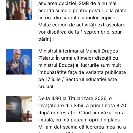
anularea deciziei ISMB de a nu mai
acorda sumele pentru posturile la plata
cu ora din cadrul cluburilor copiilor:
Multe cercuri de activități extrașcolare
vor dispărea de la 1 septembrie, spun
părinții
Ministrul interimar al Muncii Dragos
Pîslaru: În urma ultimelor discuții cu
ministrul Educației lucrurile sunt mult
îmbunătățite față de varianta publicată
pe 17 iulie / Sectorul educației este
crucial
De la 4.90 la Titularizare 2026, o
învățătoare din Sibiu a primit nota 8.70
după contestație: Când am văzut nota
inițială, nu mă puteam opri din plâns.
Mi-am dat seama că lucrarea mea nu a