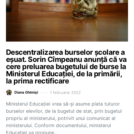
Descentralizarea burselor școlare a
eșuat. Sorin Cîmpeanu anunță că va
cere preluarea bugetului de burse la
Ministerul Educației, de la primării,
la prima rectificare
1 februarie 2022
Diana Ghimiși
Ministerul Educației vrea să-și asume plata tuturor
burselor elevilor, de la bugetul de stat, prin bugetul
propriu al ministerului, potrivit unui comunicat al
ministerului. Conform documentului, ministerul
Educației va propune…