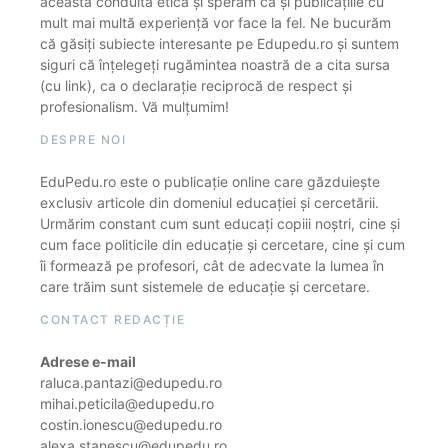
această conduită etică și sperăm că și publicațiile cu
mult mai multă experiență vor face la fel. Ne bucurăm
că găsiți subiecte interesante pe Edupedu.ro și suntem
siguri că înțelegeți rugămintea noastră de a cita sursa
(cu link), ca o declarație reciprocă de respect și
profesionalism. Vă mulțumim!
DESPRE NOI
EduPedu.ro este o publicație online care găzduiește
exclusiv articole din domeniul educației și cercetării.
Urmărim constant cum sunt educați copiii noștri, cine și
cum face politicile din educație și cercetare, cine și cum
îi formează pe profesori, cât de adecvate la lumea în
care trăim sunt sistemele de educație și cercetare.
CONTACT REDACȚIE
Adrese e-mail
raluca.pantazi@edupedu.ro
mihai.peticila@edupedu.ro
costin.ionescu@edupedu.ro
alexa.stanescu@edupedu.ro