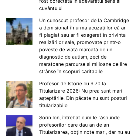
fost corectată în adevăratul sens al
cuvântului
Un cunoscut profesor de la Cambridge
a demisionat în urma acuzațiilor că ar
fi plagiat sau ar fi exagerat în privința
realizărilor sale, promovate printr-o
poveste de viață marcată de un
diagnostic de autism, zeci de
maratoane parcurse și milioane de lire
strânse în scopuri caritabile
Profesor de Istorie cu 9.70 la
Titularizare 2026: Nu prea sunt mari
așteptările. Din păcate nu sunt posturi
titularizabile
Sorin Ion, întrebat cum le răspunde
profesorilor care dau an de an
Titularizarea, obțin note mari, dar nu au