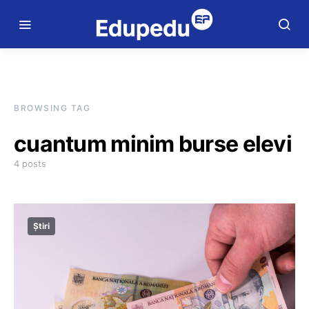
BROWSING TAG
cuantum minim burse elevi
4 posts
Știri