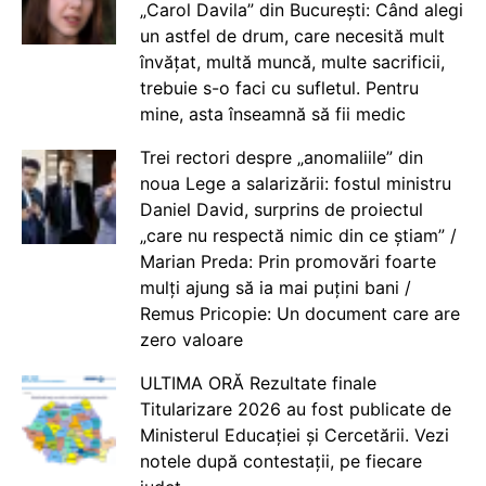
„Carol Davila” din București: Când alegi
un astfel de drum, care necesită mult
învățat, multă muncă, multe sacrificii,
trebuie s-o faci cu sufletul. Pentru
mine, asta înseamnă să fii medic
Trei rectori despre „anomaliile” din
noua Lege a salarizării: fostul ministru
Daniel David, surprins de proiectul
„care nu respectă nimic din ce știam” /
Marian Preda: Prin promovări foarte
mulți ajung să ia mai puțini bani /
Remus Pricopie: Un document care are
zero valoare
ULTIMA ORĂ Rezultate finale
Titularizare 2026 au fost publicate de
Ministerul Educației și Cercetării. Vezi
notele după contestații, pe fiecare