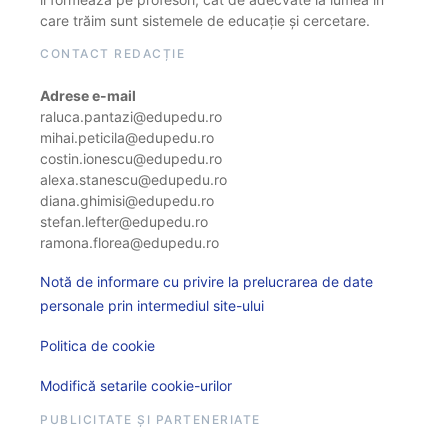
care trăim sunt sistemele de educație și cercetare.
CONTACT REDACȚIE
Adrese e-mail
raluca.pantazi@edupedu.ro
mihai.peticila@edupedu.ro
costin.ionescu@edupedu.ro
alexa.stanescu@edupedu.ro
diana.ghimisi@edupedu.ro
stefan.lefter@edupedu.ro
ramona.florea@edupedu.ro
Notă de informare cu privire la prelucrarea de date
personale prin intermediul site-ului
Politica de cookie
Modifică setarile cookie-urilor
PUBLICITATE ȘI PARTENERIATE