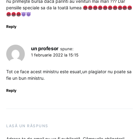
nu primește bursa dacă parinti au venituri mai mari ??? Dar
pensiile speciale sa da la toată lumea
Reply
un profesor
spune:
1 februarie 2022 la 15:15
Tot ce face acest ministru este esuat,un plagiator nu poate sa
fie un bun ministru.
Reply
LASĂ UN RĂSPUNS
Adresa ta de email nu va fi publicată.
Câmpurile obligatorii