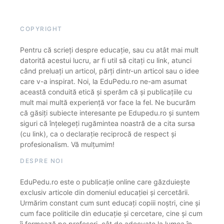
COPYRIGHT
Pentru că scrieți despre educație, sau cu atât mai mult
datorită acestui lucru, ar fi util să citați cu link, atunci
când preluați un articol, părți dintr-un articol sau o idee
care v-a inspirat. Noi, la EduPedu.ro ne-am asumat
această conduită etică și sperăm că și publicațiile cu
mult mai multă experiență vor face la fel. Ne bucurăm
că găsiți subiecte interesante pe Edupedu.ro și suntem
siguri că înțelegeți rugămintea noastră de a cita sursa
(cu link), ca o declarație reciprocă de respect și
profesionalism. Vă mulțumim!
DESPRE NOI
EduPedu.ro este o publicație online care găzduiește
exclusiv articole din domeniul educației și cercetării.
Urmărim constant cum sunt educați copiii noștri, cine și
cum face politicile din educație și cercetare, cine și cum
îi formează pe profesori, cât de adecvate la lumea în