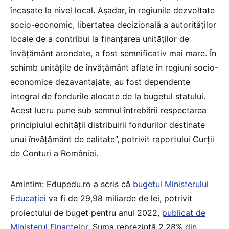
încasate la nivel local. Așadar, în regiunile dezvoltate
socio-economic, libertatea decizională a autorităților
locale de a contribui la finanțarea unităților de
învățământ arondate, a fost semnificativ mai mare. În
schimb unitățile de învățământ aflate în regiuni socio-
economice dezavantajate, au fost dependente
integral de fondurile alocate de la bugetul statului.
Acest lucru pune sub semnul întrebării respectarea
principiului echității distribuirii fondurilor destinate
unui învățământ de calitate”, potrivit raportului Curții
de Conturi a României.
Amintim: Edupedu.ro a scris că
bugetul Ministerului
Educației
va fi de 29,98 miliarde de lei, potrivit
proiectului de buget pentru anul 2022,
publicat de
Ministerul Finanțelor
. Suma reprezintă 2,28% din