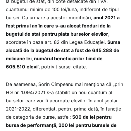
la bugetul de stat, din cote defalcate din TVA,
cuantumul minim de 100 lei/lună, indiferent de tipul
bursei. Ca urmare a acestor modificări,
anul 2021 a
fost primul an în care s-au alocat fonduri de la
bugetul de stat pentru plata burselor elevilor
,
acordate în baza art. 82 din Legea Educației.
Suma
alocată de la bugetul de stat a fost de 645,288 de
milioane lei, numărul beneficiarilor fiind de
605.510
elevi
”, potrivit sursei citate.
De asemenea, Sorin Cîmpeanu mai menționa că „prin
HG nr. 1.094/2021 s-a stabilit un nou cuantum al
burselor care vor fi acordate elevilor în anul școlar
2021-2022, diferențiat, pentru prima dată, în funcție
de categoria de burse, astfel:
500 de lei pentru
bursa de performanță, 200 lei pentru bursele de