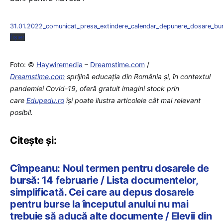
31.01.2022_comunicat_presa_extindere_calendar_depunere_dosare_bu
fișier
Foto: ©
Haywiremedia
–
Dreamstime.com
/
Dreamstime.com
sprijină educaţia din România şi, în contextul
pandemiei Covid-19, oferă gratuit imagini stock prin
care
Edupedu.ro
îşi poate ilustra articolele cât mai relevant
posibil.
Citește și:
Cîmpeanu: Noul termen pentru dosarele de
bursă: 14 februarie / Lista documentelor,
simplificată. Cei care au depus dosarele
pentru burse la începutul anului nu mai
trebuie să aducă alte documente / Elevii din